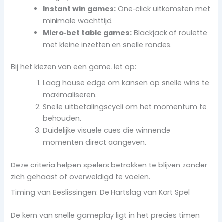
Instant win games:
One‑click uitkomsten met
minimale wachttijd.
Micro‑bet table games:
Blackjack of roulette
met kleine inzetten en snelle rondes.
Bij het kiezen van een game, let op:
Laag house edge om kansen op snelle wins te
maximaliseren.
Snelle uitbetalingscycli om het momentum te
behouden.
Duidelijke visuele cues die winnende
momenten direct aangeven.
Deze criteria helpen spelers betrokken te blijven zonder
zich gehaast of overweldigd te voelen.
Timing van Beslissingen: De Hartslag van Kort Spel
De kern van snelle gameplay ligt in het precies timen