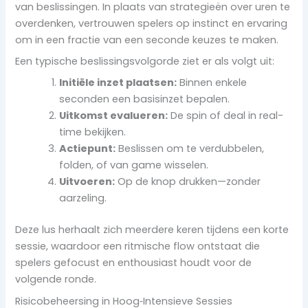
van beslissingen. In plaats van strategieën over uren te
overdenken, vertrouwen spelers op instinct en ervaring
om in een fractie van een seconde keuzes te maken.
Een typische beslissingsvolgorde ziet er als volgt uit:
Initiële inzet plaatsen:
Binnen enkele
seconden een basisinzet bepalen.
Uitkomst evalueren:
De spin of deal in real-
time bekijken.
Actiepunt:
Beslissen om te verdubbelen,
folden, of van game wisselen.
Uitvoeren:
Op de knop drukken—zonder
aarzeling.
Deze lus herhaalt zich meerdere keren tijdens een korte
sessie, waardoor een ritmische flow ontstaat die
spelers gefocust en enthousiast houdt voor de
volgende ronde.
Risicobeheersing in Hoog‑Intensieve Sessies