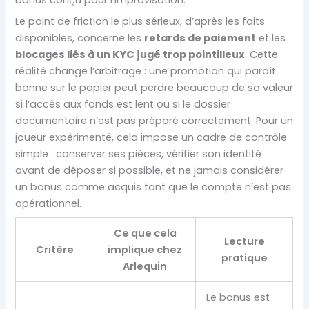
bonus conçu pour l’improvisation.
Le point de friction le plus sérieux, d’après les faits
disponibles, concerne les
retards de paiement
et les
blocages liés à un KYC jugé trop pointilleux
. Cette
réalité change l’arbitrage : une promotion qui paraît
bonne sur le papier peut perdre beaucoup de sa valeur
si l’accès aux fonds est lent ou si le dossier
documentaire n’est pas préparé correctement. Pour un
joueur expérimenté, cela impose un cadre de contrôle
simple : conserver ses pièces, vérifier son identité
avant de déposer si possible, et ne jamais considérer
un bonus comme acquis tant que le compte n’est pas
opérationnel.
Ce que cela
Lecture
Critère
implique chez
pratique
Arlequin
Le bonus est