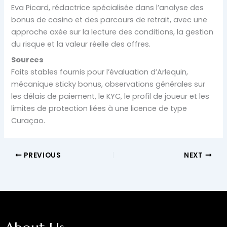
Eva Picard, rédactrice spécialisée dans l’analyse des
bonus de casino et des parcours de retrait, avec une
approche axée sur la lecture des conditions, la gestion
du risque et la valeur réelle des offres.
Sources
Faits stables fournis pour l’évaluation d’Arlequin,
mécanique sticky bonus, observations générales sur
les délais de paiement, le KYC, le profil de joueur et les
limites de protection liées à une licence de type
Curaçao.
PREVIOUS
NEXT