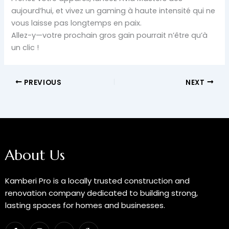
aujourd’hui, et vivez un gaming à haute intensité qui ne
vous laisse pas longtemps en paix.
Allez-y—votre prochain gros gain pourrait n’être qu’à
un clic !
PREVIOUS
NEXT
About Us
Kamberi Pro is a locally trusted construction and
renovation company dedicated to building strong,
lasting spaces for homes and businesses.
F
I
Y
I