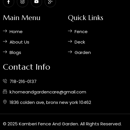
a
n
o
c
c
s
u
o
e
t
t
n
b
a
u
-
Main Menu
Quick Links
o
g
b
g
o
r
e
o
k
a
o
Home
Fence
-
m
g
f
l
e
About Us
Deck
-
p
Blogs
Garden
l
u
s
Contact Info
718-216-0137
k.homeandgardencare@gmail.com
1836 colden ave, bronx new york 10462
© 2025 Kamberi Fence And Garden. All Rights Reserved.