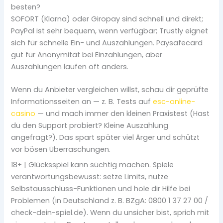
besten?
SOFORT (Klarna) oder Giropay sind schnell und direkt;
PayPal ist sehr bequem, wenn verfügbar; Trustly eignet
sich für schnelle Ein- und Auszahlungen. Paysafecard
gut für Anonymität bei Einzahlungen, aber
Auszahlungen laufen oft anders.
Wenn du Anbieter vergleichen willst, schau dir geprüfte
Informationsseiten an — z. B. Tests auf
esc-online-
casino
— und mach immer den kleinen Praxistest (Hast
du den Support probiert? Kleine Auszahlung
angefragt?). Das spart später viel Ärger und schützt
vor bösen Überraschungen.
18+ | Glücksspiel kann süchtig machen. Spiele
verantwortungsbewusst: setze Limits, nutze
Selbstausschluss-Funktionen und hole dir Hilfe bei
Problemen (in Deutschland z. B. BZgA: 0800 1 37 27 00 /
check-dein-spiel.de). Wenn du unsicher bist, sprich mit