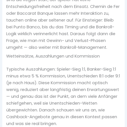
Entscheidungsfreiheit nach dem Einsatz. Chemin de Fer
oder Baccarat Banque lassen mehr Interaktion zu,
tauchen online aber seltener auf. Für Einsteiger: Bleib
bei Punto Banco, bis du das Timing und die Bankroll-
Logik wirklich verinnerlicht hast. Daraus folgt dann die
Frage, wie man mit Gewinn- und Verlust-Phasen
umgeht — also weiter mit Bankroll-Management.
Wetteinsätze, Auszahlungen und Kommission
Typische Auszahlungen: Spieler-Sieg 1:1, Banker-Sieg 1:1
minus etwa 5 % Kommission, Unentschieden 8:1 oder 9:1
(je nach Haus). Diese Kommission macht optisch
wenig, reduziert aber langfristig deinen Erwartungswert
— und genau das ist der Punkt, an dem viele Anfänger
schiefgehen, weil sie Unentschieden-Wetten
übergewichten. Danach schauen wir uns an, wie
Cashback-Angebote genau in diesen Kontext passen
und was sie real bringen.