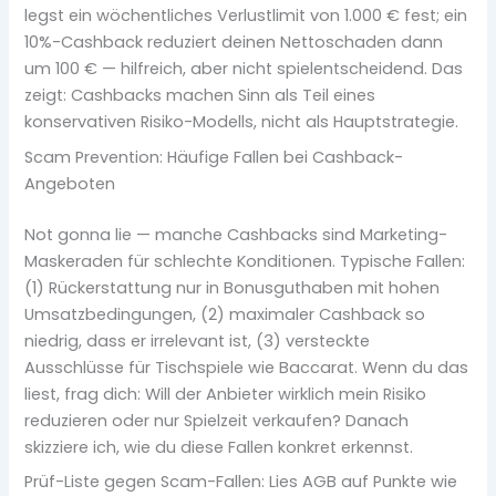
legst ein wöchentliches Verlustlimit von 1.000 € fest; ein
10%-Cashback reduziert deinen Nettoschaden dann
um 100 € — hilfreich, aber nicht spielentscheidend. Das
zeigt: Cashbacks machen Sinn als Teil eines
konservativen Risiko-Modells, nicht als Hauptstrategie.
Scam Prevention: Häufige Fallen bei Cashback-
Angeboten
Not gonna lie — manche Cashbacks sind Marketing-
Maskeraden für schlechte Konditionen. Typische Fallen:
(1) Rückerstattung nur in Bonusguthaben mit hohen
Umsatzbedingungen, (2) maximaler Cashback so
niedrig, dass er irrelevant ist, (3) versteckte
Ausschlüsse für Tischspiele wie Baccarat. Wenn du das
liest, frag dich: Will der Anbieter wirklich mein Risiko
reduzieren oder nur Spielzeit verkaufen? Danach
skizziere ich, wie du diese Fallen konkret erkennst.
Prüf-Liste gegen Scam-Fallen: Lies AGB auf Punkte wie