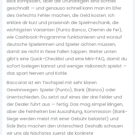
Blick kompliziert, aber die Grundregeln sind schnell
geschnallt — und genauso schnell kann man im Eifer
des Gefechts Fehler machen, die Geld kosten. Ich
erkläre dir kurz und praxisnah die Spielmechanik, die
wichtigsten Varianten (Punto Banco, Chemin de Fer),
wie Cashback-Programme funktionieren und worauf
deutsche Spielerinnen und Spieler achten müssen,
damit sie nicht in fiese Fallen tappen. Weiter unten
gibt’s eine Quick-Checklist und eine Mini-FAQ, damit du
sofort loslegen kannst und weniger risikoreich spielst —
das spart Nerven und Kohle.
Baccarat ist ein Tischspiel mit sehr klaren
Gewinnwegen: Spieler (Punto), Bank (Banco) oder
Unentschieden. Du setzt auf eines der drei Felder und
der Dealer führt aus — fertig. Das mag simpel klingen,
aber die Feinheiten bei Auszahlung, Kommission (Bank-
Siege werden meist mit einer Gebühr belastet) und
Side Bets machen den Unterschied. Deshalb schauen
wir uns als Nächstes zuerst die konkrete