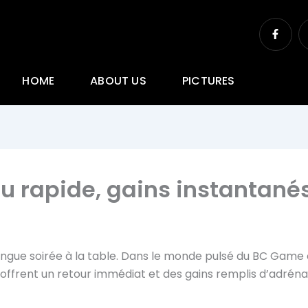
F
a
c
e
b
o
HOME
ABOUT US
PICTURES
o
k
-
f
 rapide, gains instantanés 
gue soirée à la table. Dans le monde pulsé du BC Game c
i offrent un retour immédiat et des gains remplis d’adrénal