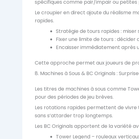
spécifiques comme pair/impair ou petites 
Le croupier en direct ajoute du réalisme mai
rapides.
Stratégie de tours rapides : miser
Fixer une limite de tours : décider
Encaisser immédiatement après un 
Cette approche permet aux joueurs de profi
8. Machines à Sous & BC Originals : Surpri
Les titres de machines à sous comme Tower
pour des périodes de jeu brèves.
Les rotations rapides permettent de vivre 
sans s’attarder trop longtemps.
Les BC Originals apportent de la variété a
Tower Legend – rouleaux verticau