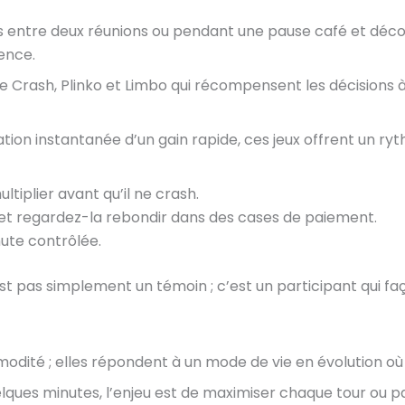
entre deux réunions ou pendant une pause café et découvr
ence.
Crash, Plinko et Limbo qui récompensent les décisions à
cation instantanée d’un gain rapide, ces jeux offrent un ry
tiplier avant qu’il ne crash.
 et regardez-la rebondir dans des cases de paiement.
ute contrôlée.
st pas simplement un témoin ; c’est un participant qui f
odité ; elles répondent à un mode de vie en évolution où 
ues minutes, l’enjeu est de maximiser chaque tour ou par