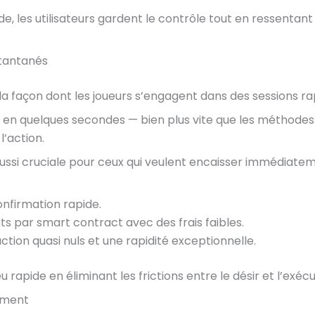
de, les utilisateurs gardent le contrôle tout en ressentan
stantanés
a façon dont les joueurs s’engagent dans des sessions ra
é en quelques secondes — bien plus vite que les méthode
l’action.
 aussi cruciale pour ceux qui veulent encaisser immédiat
nfirmation rapide.
 par smart contract avec des frais faibles.
ction quasi nuls et une rapidité exceptionnelle.
jeu rapide en éliminant les frictions entre le désir et l’exécu
ement