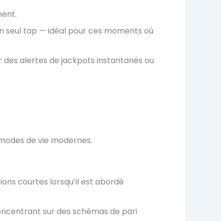
ment.
un seul tap — idéal pour ces moments où
 des alertes de jackpots instantanés ou
s modes de vie modernes.
ons courtes lorsqu’il est abordé
 concentrant sur des schémas de pari