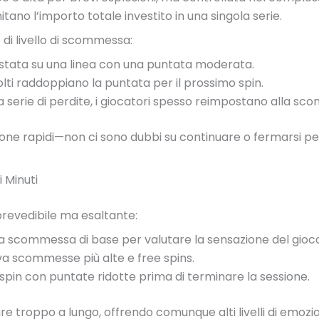
itano l’importo totale investito in una singola serie.
di livello di scommessa:
tata su una linea con una puntata moderata.
 molti raddoppiano la puntata per il prossimo spin.
 serie di perdite, i giocatori spesso reimpostano alla sc
isione rapidi—non ci sono dubbi su continuare o fermarsi p
i Minuti
prevedibile ma esaltante:
a scommessa di base per valutare la sensazione del gioco
va scommesse più alte e free spins.
spin con puntate ridotte prima di terminare la sessione.
are troppo a lungo, offrendo comunque alti livelli di emozi