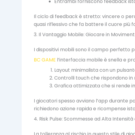
Entrambi forniscono feedback ista
Il ciclo di feedback è stretto: vincere o p
quasi riflessivo che fa battere il cuore più f
3. Il Vantaggio Mobile: Giocare in Movimen
I dispositivi mobili sono il campo perfetto pe
BC GAME
l’interfaccia mobile è snella e p
Layout minimalista con un pulsante
Controlli touch che rispondono in 
Grafica ottimizzata che si rende 
I giocatori spesso avviano l’app durante pa
richiedono azione rapida e ricompense ist
4. Risk Pulse: Scommesse ad Alta Intensità
La tolleranza al rischio in questo stile di 