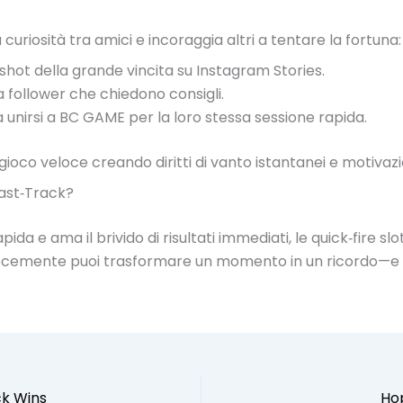
uriosità tra amici e incoraggia altri a tentare la fortuna:
hot della grande vincita su Instagram Stories.
a follower che chiedono consigli.
 a unirsi a BC GAME per la loro stessa sessione rapida.
gioco veloce creando diritti di vanto istantanei e motivazi
Fast‑Track?
da e ama il brivido di risultati immediati, le quick‑fire sl
elocemente puoi trasformare un momento in un ricordo—e f
ck Wins
Hop