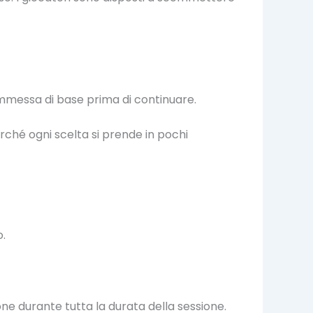
ommessa di base prima di continuare.
erché ogni scelta si prende in pochi
.
one durante tutta la durata della sessione.