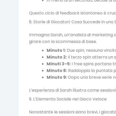
In meno di un secondo, decide di a
Questo ciclo di feedback istantaneo è cruc
8. Storie di Giocatori: Cosa Succede in uno S
Immagina Sarah, un’analista di marketing c
girare con la scommessa di base.
Minuto 1:
Due spin; nessuna vincit
Minuto 2:
Il terzo spin atterra un
Minuti 3–5:
I free spins portano tr
Minuto 6:
Raddoppia la puntata pe
Minuto 9:
Dopo una breve serie ne
L’esperienza di Sarah illustra come session
9. L’Elemento Sociale nel Gioco Veloce
Nonostante le sessioni siano brevi, i giocat