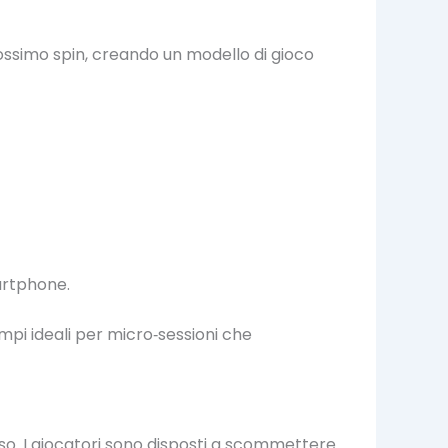
rossimo spin, creando un modello di gioco
artphone.
mpi ideali per micro‑sessioni che
esso. I giocatori sono disposti a scommettere