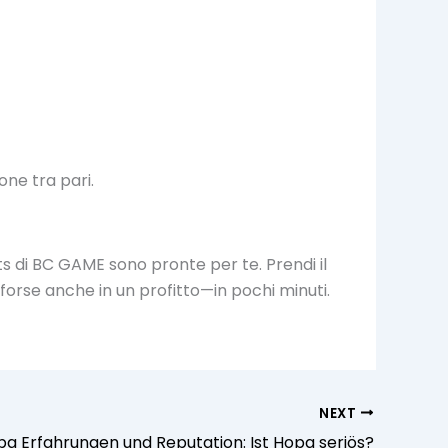
one tra pari.
ots di BC GAME sono pronte per te. Prendi il
orse anche in un profitto—in pochi minuti.
NEXT
a Erfahrungen und Reputation: Ist Hopa seriös?