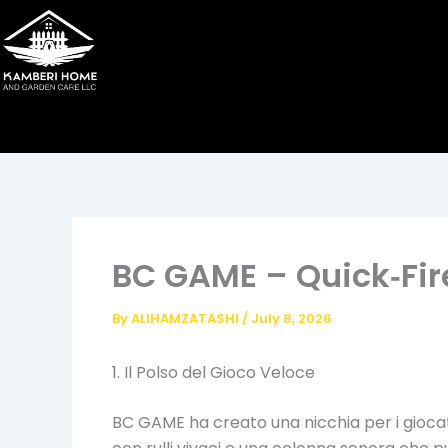
Skip
to
content
BC GAME – Quick‑Fire
By
ALIHAMZATASHI
/
July 8, 2026
1. Il Polso del Gioco Veloce
BC GAME ha creato una nicchia per i giocato