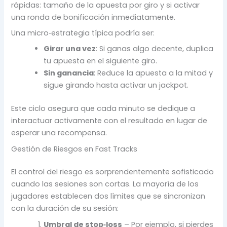
rápidas: tamaño de la apuesta por giro y si activar
una ronda de bonificación inmediatamente.
Una micro‑estrategia típica podría ser:
Girar una vez
: Si ganas algo decente, duplica
tu apuesta en el siguiente giro.
Sin ganancia
: Reduce la apuesta a la mitad y
sigue girando hasta activar un jackpot.
Este ciclo asegura que cada minuto se dedique a
interactuar activamente con el resultado en lugar de
esperar una recompensa.
Gestión de Riesgos en Fast Tracks
El control del riesgo es sorprendentemente sofisticado
cuando las sesiones son cortas. La mayoría de los
jugadores establecen dos límites que se sincronizan
con la duración de su sesión:
Umbral de stop‑loss
– Por ejemplo, si pierdes