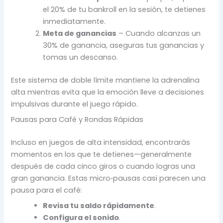
el 20% de tu bankroll en la sesión, te detienes
inmediatamente.
Meta de ganancias
– Cuando alcanzas un
30% de ganancia, aseguras tus ganancias y
tomas un descanso.
Este sistema de doble límite mantiene la adrenalina
alta mientras evita que la emoción lleve a decisiones
impulsivas durante el juego rápido.
Pausas para Café y Rondas Rápidas
Incluso en juegos de alta intensidad, encontrarás
momentos en los que te detienes—generalmente
después de cada cinco giros o cuando logras una
gran ganancia. Estas micro‑pausas casi parecen una
pausa para el café:
Revisa tu saldo rápidamente
.
Configura el sonido
.