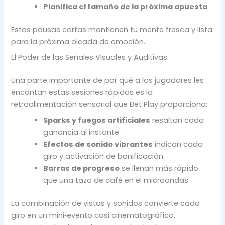
Planifica el tamaño de la próxima apuesta
.
Estas pausas cortas mantienen tu mente fresca y lista
para la próxima oleada de emoción.
El Poder de las Señales Visuales y Auditivas
Una parte importante de por qué a los jugadores les
encantan estas sesiones rápidas es la
retroalimentación sensorial que Bet Play proporciona:
Sparks y fuegos artificiales
resaltan cada
ganancia al instante.
Efectos de sonido vibrantes
indican cada
giro y activación de bonificación.
Barras de progreso
se llenan más rápido
que una taza de café en el microondas.
La combinación de vistas y sonidos convierte cada
giro en un mini‑evento casi cinematográfico,