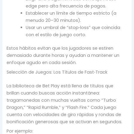
edge pero alta frecuencia de pagos.
Establecer un límite de tiempo estricto (a
menudo 20–30 minutos).
Usar un umbral de “stop‑loss” que coincida
con el estilo de juego corto.
Estos hábitos evitan que los jugadores se estiren
demasiado durante horas y ayudan a mantener un
enfoque agudo en cada sesión.
Selección de Juegos: Los Títulos de Fast‑Track
La biblioteca de Bet Play está llena de títulos que
brillan cuando buscas acción instantánea:
tragamonedas con muchas vueltas como “Turbo
Dragon,” “Rapid Rumble,” y “Flash Fire.” Cada juego
cuenta con velocidades de giro rápidas y rondas de
bonificación generosas que se activan en segundos.
Por ejemplo: