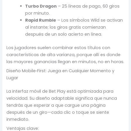
Turbo Dragon
– 25 líneas de pago, 60 giros
por minuto.
Rapid Rumble
– Los símbolos Wild se activan
al instante; los giros gratis comienzan
después de un solo acierto en línea.
Los jugadores suelen combinar estos títulos con
características de alta varianza, porque allí es donde
las mayores ganancias llegan en minutos, no en horas.
Diseño Mobile‑First: Juega en Cualquier Momento y
Lugar
La interfaz móvil de Bet Play está optimizada para
velocidad. Su diseño adaptable significa que nunca
tendrás que esperar a que cargue una página
después de un giro—cada clic o toque se siente
inmediato.
Ventajas clave: