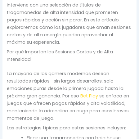
interviene con una selección de títulos de
tragamonedas de alta intensidad que prometen
pagos rápidos y acción sin parar. En este artículo
exploraremos cómo los jugadores que aman sesiones
cortas y de alta energía pueden aprovechar al
máximo su experiencia.
Por qué Importan las Sesiones Cortas y de Alta
Intensidad
La mayoría de los gamers modernos desean
resultados rápidos—sin largos desarrollos, solo
emociones puras desde la primera jugada hasta la
próxima gran ganancia. Por eso
Bet Play
se enfoca en
juegos que ofrecen pagos rápidos y alta volatilidad,
manteniendo la adrenalina en auge para esos breves
momentos de juego.
Las estrategias típicas para estas sesiones incluyen:
Elegir una tragamonedas con baja house