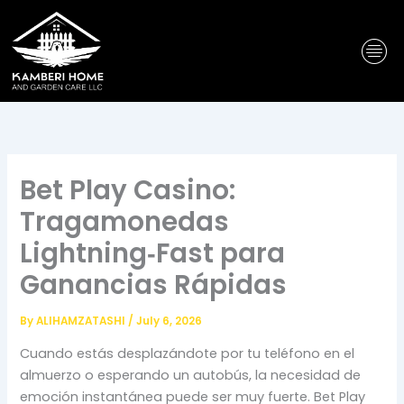
Skip
to
content
Bet Play Casino:
Tragamonedas
Lightning‑Fast para
Ganancias Rápidas
By
ALIHAMZATASHI
/
July 6, 2026
Cuando estás desplazándote por tu teléfono en el
almuerzo o esperando un autobús, la necesidad de
emoción instantánea puede ser muy fuerte. Bet Play