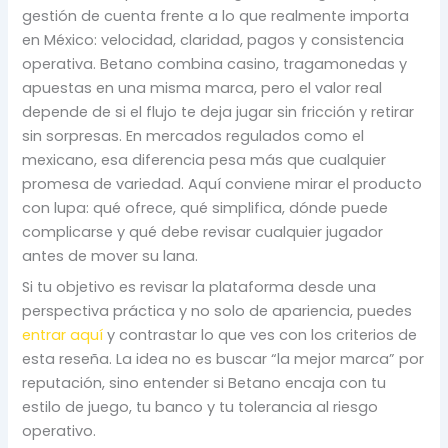
gestión de cuenta frente a lo que realmente importa
en México: velocidad, claridad, pagos y consistencia
operativa. Betano combina casino, tragamonedas y
apuestas en una misma marca, pero el valor real
depende de si el flujo te deja jugar sin fricción y retirar
sin sorpresas. En mercados regulados como el
mexicano, esa diferencia pesa más que cualquier
promesa de variedad. Aquí conviene mirar el producto
con lupa: qué ofrece, qué simplifica, dónde puede
complicarse y qué debe revisar cualquier jugador
antes de mover su lana.
Si tu objetivo es revisar la plataforma desde una
perspectiva práctica y no solo de apariencia, puedes
entrar aquí
y contrastar lo que ves con los criterios de
esta reseña. La idea no es buscar “la mejor marca” por
reputación, sino entender si Betano encaja con tu
estilo de juego, tu banco y tu tolerancia al riesgo
operativo.