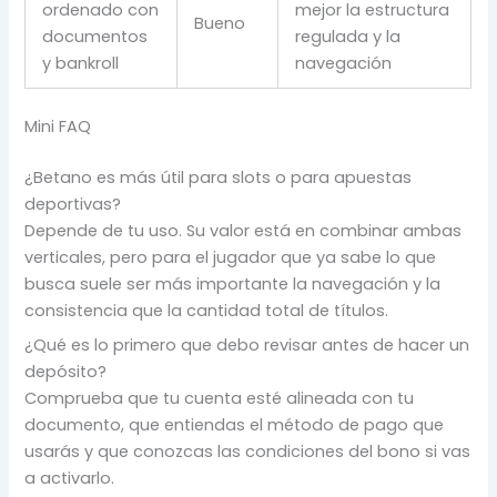
ordenado con
mejor la estructura
Bueno
documentos
regulada y la
y bankroll
navegación
Mini FAQ
¿Betano es más útil para slots o para apuestas
deportivas?
Depende de tu uso. Su valor está en combinar ambas
verticales, pero para el jugador que ya sabe lo que
busca suele ser más importante la navegación y la
consistencia que la cantidad total de títulos.
¿Qué es lo primero que debo revisar antes de hacer un
depósito?
Comprueba que tu cuenta esté alineada con tu
documento, que entiendas el método de pago que
usarás y que conozcas las condiciones del bono si vas
a activarlo.