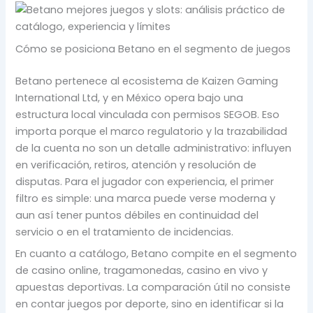
Cómo se posiciona Betano en el segmento de juegos
Betano pertenece al ecosistema de Kaizen Gaming
International Ltd, y en México opera bajo una
estructura local vinculada con permisos SEGOB. Eso
importa porque el marco regulatorio y la trazabilidad
de la cuenta no son un detalle administrativo: influyen
en verificación, retiros, atención y resolución de
disputas. Para el jugador con experiencia, el primer
filtro es simple: una marca puede verse moderna y
aun así tener puntos débiles en continuidad del
servicio o en el tratamiento de incidencias.
En cuanto a catálogo, Betano compite en el segmento
de casino online, tragamonedas, casino en vivo y
apuestas deportivas. La comparación útil no consiste
en contar juegos por deporte, sino en identificar si la