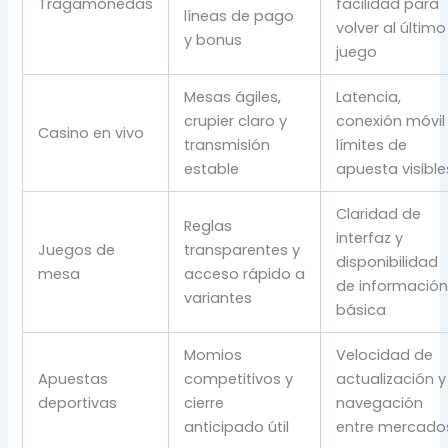
Tragamonedas
facilidad para
líneas de pago
volver al último
y bonus
juego
Mesas ágiles,
Latencia,
crupier claro y
conexión móvil
Casino en vivo
transmisión
límites de
estable
apuesta visible
Claridad de
Reglas
interfaz y
Juegos de
transparentes y
disponibilidad
mesa
acceso rápido a
de informació
variantes
básica
Momios
Velocidad de
Apuestas
competitivos y
actualización y
deportivas
cierre
navegación
anticipado útil
entre mercado