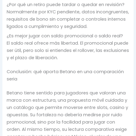
¿Por qué un retiro puede tardar o quedar en revisión?
Normalmente por KYC pendiente, datos incongruentes,
requisitos de bono sin completar o controles internos
ligados a cumplimiento y seguridad.
¿Es mejor jugar con saldo promocional o saldo real?
El saldo real ofrece más libertad. El promocional puede
ser útil, pero solo si entiendes el rollover, las exclusiones
y el plazo de liberación.
Conclusión: qué aporta Betano en una comparación
seria
Betano tiene sentido para jugadores que valoran una
marca con estructura, una propuesta móvil cuidada y
un catálogo que permite moverse entre slots, casino y
apuestas. Su fortaleza no debería medirse por ruido
promocional, sino por la facilidad para jugar con
orden. Al mismo tiempo, su lectura comparativa exige