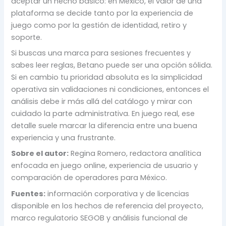
aceptar un hecho básico: en México, el valor de una
plataforma se decide tanto por la experiencia de
juego como por la gestión de identidad, retiro y
soporte.
Si buscas una marca para sesiones frecuentes y
sabes leer reglas, Betano puede ser una opción sólida.
Si en cambio tu prioridad absoluta es la simplicidad
operativa sin validaciones ni condiciones, entonces el
análisis debe ir más allá del catálogo y mirar con
cuidado la parte administrativa. En juego real, ese
detalle suele marcar la diferencia entre una buena
experiencia y una frustrante.
Sobre el autor:
Regina Romero, redactora analítica
enfocada en juego online, experiencia de usuario y
comparación de operadores para México.
Fuentes:
información corporativa y de licencias
disponible en los hechos de referencia del proyecto,
marco regulatorio SEGOB y análisis funcional de