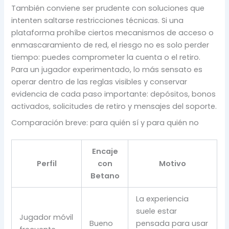
También conviene ser prudente con soluciones que
intenten saltarse restricciones técnicas. Si una
plataforma prohíbe ciertos mecanismos de acceso o
enmascaramiento de red, el riesgo no es solo perder
tiempo: puedes comprometer la cuenta o el retiro.
Para un jugador experimentado, lo más sensato es
operar dentro de las reglas visibles y conservar
evidencia de cada paso importante: depósitos, bonos
activados, solicitudes de retiro y mensajes del soporte.
Comparación breve: para quién sí y para quién no
Encaje
Perfil
con
Motivo
Betano
La experiencia
suele estar
Jugador móvil
Bueno
pensada para usar