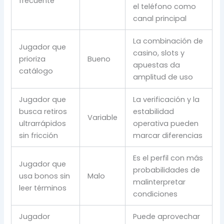
frecuente
el teléfono como
canal principal
La combinación de
Jugador que
casino, slots y
prioriza
Bueno
apuestas da
catálogo
amplitud de uso
Jugador que
La verificación y la
busca retiros
estabilidad
Variable
ultrarrápidos
operativa pueden
sin fricción
marcar diferencias
Es el perfil con más
Jugador que
probabilidades de
usa bonos sin
Malo
malinterpretar
leer términos
condiciones
Jugador
Puede aprovechar