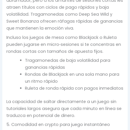
abrumador, pero a los amantes de sesiones cortas les
atraen títulos con ciclos de pago rápidos y baja
volatilidad. Tragamonedas como Deep Sea Wild y
Sweet Bonanza ofrecen ráfagas rápidas de ganancias
que mantienen la emoción viva.
Incluso los juegos de mesa como Blackjack o Ruleta
pueden jugarse en micro‑sesiones si te concentras en
rondas cortas con tamaños de apuesta fijos.
Tragamonedas de baja volatilidad para
ganancias rápidas
Rondas de Blackjack en una sola mano para
un ritmo rápido
Ruleta de ronda rápida con pagos inmediatos
La capacidad de saltar directamente a un juego sin
tutoriales largos asegura que cada minuto en línea se
traduzca en potencial de dinero.
5. Comodidad en crypto para juego instantáneo