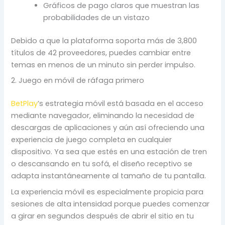
Gráficos de pago claros que muestran las
probabilidades de un vistazo
Debido a que la plataforma soporta más de 3,800
títulos de 42 proveedores, puedes cambiar entre
temas en menos de un minuto sin perder impulso.
2. Juego en móvil de ráfaga primero
BetPlay
’s estrategia móvil está basada en el acceso
mediante navegador, eliminando la necesidad de
descargas de aplicaciones y aún así ofreciendo una
experiencia de juego completa en cualquier
dispositivo. Ya sea que estés en una estación de tren
o descansando en tu sofá, el diseño receptivo se
adapta instantáneamente al tamaño de tu pantalla.
La experiencia móvil es especialmente propicia para
sesiones de alta intensidad porque puedes comenzar
a girar en segundos después de abrir el sitio en tu