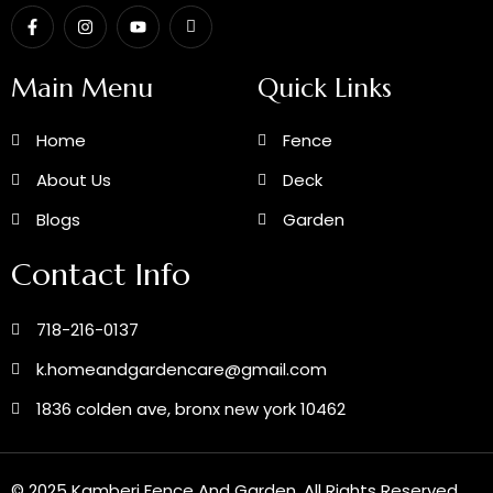
F
I
Y
I
a
n
o
c
c
s
u
o
e
t
t
n
b
a
u
-
Main Menu
Quick Links
o
g
b
g
o
r
e
o
k
a
o
Home
Fence
-
m
g
f
l
e
About Us
Deck
-
p
Blogs
Garden
l
u
s
Contact Info
718-216-0137
k.homeandgardencare@gmail.com
1836 colden ave, bronx new york 10462
© 2025 Kamberi Fence And Garden. All Rights Reserved.