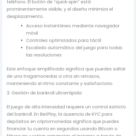
teléfono. El botón de “quick‑spin” está
prominentemente visible, y el diseño minimiza el
desplazamiento.
Acceso instantáneo mediante navegador
móvil
Controles optimizados para táctil
Escalado automático del juego para todas
las resoluciones
Este enfoque simplificado significa que puedes saltar
de una tragamonedas a otra sin retrasos,
manteniendo el ritmo constante y satisfactorio.
3. Gestión de bankroll ultrarrápida
El juego de alta intensidad requiere un control estricto
del bankroll. En BetPlay, la ausencia de KYC para
depósitos en criptomonedas significa que puedes
financiar tu cuenta en segundos usando Bitcoin o
Ethereum y retirar ganancias al instante a través de