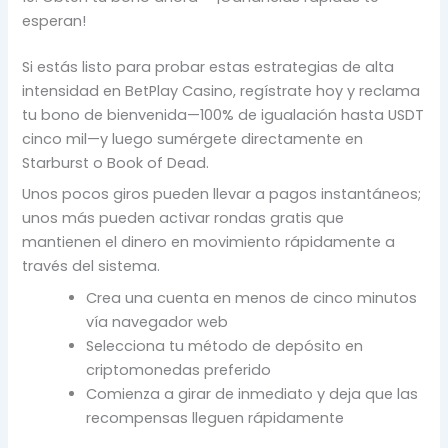
esperan!
Si estás listo para probar estas estrategias de alta
intensidad en BetPlay Casino, regístrate hoy y reclama
tu bono de bienvenida—100% de igualación hasta USDT
cinco mil—y luego sumérgete directamente en
Starburst o Book of Dead.
Unos pocos giros pueden llevar a pagos instantáneos;
unos más pueden activar rondas gratis que
mantienen el dinero en movimiento rápidamente a
través del sistema.
Crea una cuenta en menos de cinco minutos
vía navegador web
Selecciona tu método de depósito en
criptomonedas preferido
Comienza a girar de inmediato y deja que las
recompensas lleguen rápidamente