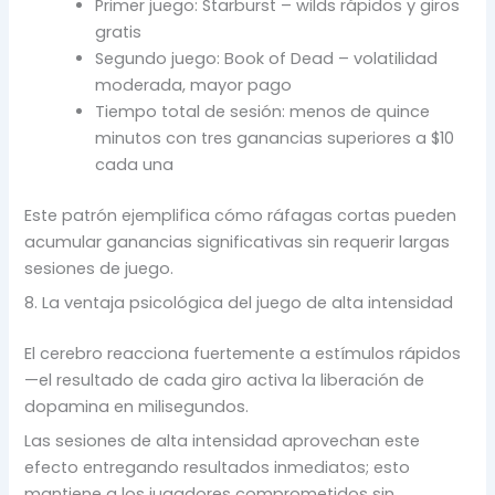
Primer juego: Starburst – wilds rápidos y giros
gratis
Segundo juego: Book of Dead – volatilidad
moderada, mayor pago
Tiempo total de sesión: menos de quince
minutos con tres ganancias superiores a $10
cada una
Este patrón ejemplifica cómo ráfagas cortas pueden
acumular ganancias significativas sin requerir largas
sesiones de juego.
8. La ventaja psicológica del juego de alta intensidad
El cerebro reacciona fuertemente a estímulos rápidos
—el resultado de cada giro activa la liberación de
dopamina en milisegundos.
Las sesiones de alta intensidad aprovechan este
efecto entregando resultados inmediatos; esto
mantiene a los jugadores comprometidos sin