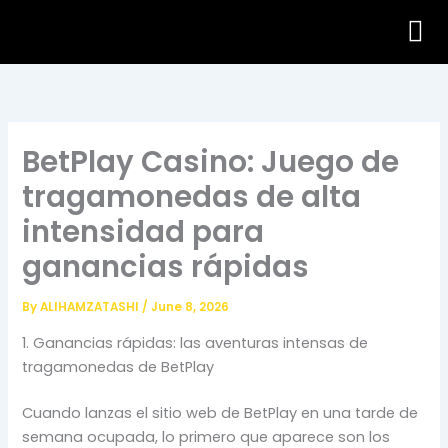
Skip
to
content
BetPlay Casino: Juego de
tragamonedas de alta
intensidad para
ganancias rápidas
By
ALIHAMZATASHI
/
June 8, 2026
1. Ganancias rápidas: las aventuras intensas de
tragamonedas de BetPlay
Cuando lanzas el sitio web de BetPlay en una tarde de
semana ocupada, lo primero que aparece son los