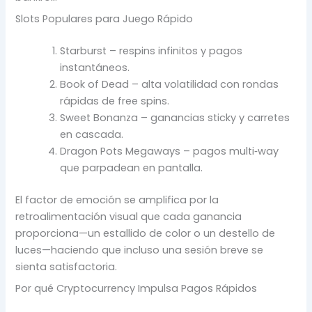
Slots Populares para Juego Rápido
Starburst – respins infinitos y pagos
instantáneos.
Book of Dead – alta volatilidad con rondas
rápidas de free spins.
Sweet Bonanza – ganancias sticky y carretes
en cascada.
Dragon Pots Megaways – pagos multi‑way
que parpadean en pantalla.
El factor de emoción se amplifica por la
retroalimentación visual que cada ganancia
proporciona—un estallido de color o un destello de
luces—haciendo que incluso una sesión breve se
sienta satisfactoria.
Por qué Cryptocurrency Impulsa Pagos Rápidos