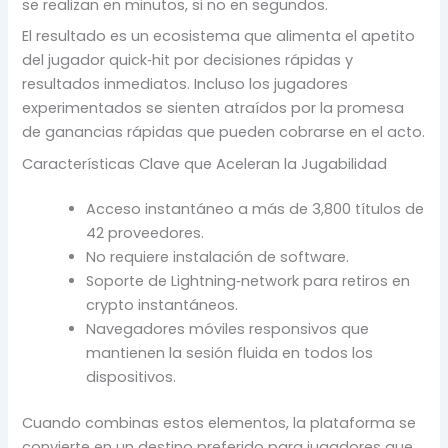
se realizan en minutos, si no en segundos.
El resultado es un ecosistema que alimenta el apetito
del jugador quick‑hit por decisiones rápidas y
resultados inmediatos. Incluso los jugadores
experimentados se sienten atraídos por la promesa
de ganancias rápidas que pueden cobrarse en el acto.
Características Clave que Aceleran la Jugabilidad
Acceso instantáneo a más de 3,800 títulos de
42 proveedores.
No requiere instalación de software.
Soporte de Lightning‑network para retiros en
crypto instantáneos.
Navegadores móviles responsivos que
mantienen la sesión fluida en todos los
dispositivos.
Cuando combinas estos elementos, la plataforma se
convierte en un destino preferido para jugadores que