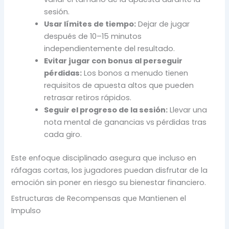
sesión.
Usar límites de tiempo:
Dejar de jugar
después de 10–15 minutos
independientemente del resultado.
Evitar jugar con bonus al perseguir
pérdidas:
Los bonos a menudo tienen
requisitos de apuesta altos que pueden
retrasar retiros rápidos.
Seguir el progreso de la sesión:
Llevar una
nota mental de ganancias vs pérdidas tras
cada giro.
Este enfoque disciplinado asegura que incluso en
ráfagas cortas, los jugadores puedan disfrutar de la
emoción sin poner en riesgo su bienestar financiero.
Estructuras de Recompensas que Mantienen el
Impulso