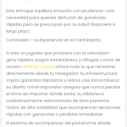
Este enfoque equilibra emoción con prudencia—una
necesidad para quienes disfrutan de ganancias
rápidas pero se preocupan por su salud financiera a
largo plazo.
Conclusión – La Experiencia en el Carril Rápido
Si eres un jugador que prospera con la velocidad—
giros rápidos, pagos instantáneos y ráfagas cortas de
acción—
BetPlay casino
ofrece todo lo que necesitas
directamente desde tu navegador. Su infraestructura
crypto garantiza depósitos y retiros casi instantáneos;
su diseño móvil responsivo asegura que nunca pierdas
el ritmo sin importar dónde estés; su biblioteca
cuidadosamente seleccionada de slots presenta
títulos de alta volatilidad que recompensan decisiones
rápidas con ganancias o pérdidas inmediatas.
El sistema de recompensas del plataforma añade