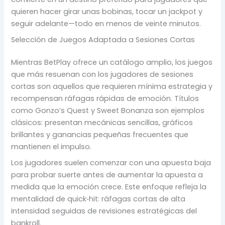
quieren hacer girar unas bobinas, tocar un jackpot y
seguir adelante—todo en menos de veinte minutos.
Selección de Juegos Adaptada a Sesiones Cortas
Mientras BetPlay ofrece un catálogo amplio, los juegos
que más resuenan con los jugadores de sesiones
cortas son aquellos que requieren mínima estrategia y
recompensan ráfagas rápidas de emoción. Títulos
como Gonzo’s Quest y Sweet Bonanza son ejemplos
clásicos: presentan mecánicas sencillas, gráficos
brillantes y ganancias pequeñas frecuentes que
mantienen el impulso.
Los jugadores suelen comenzar con una apuesta baja
para probar suerte antes de aumentar la apuesta a
medida que la emoción crece. Este enfoque refleja la
mentalidad de quick‑hit: ráfagas cortas de alta
intensidad seguidas de revisiones estratégicas del
bankroll.