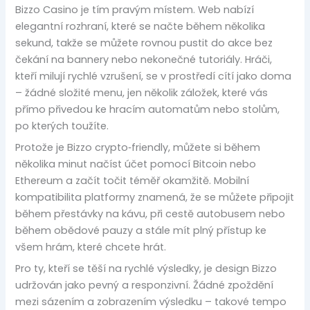
Bizzo Casino je tím pravým místem. Web nabízí
elegantní rozhraní, které se načte během několika
sekund, takže se můžete rovnou pustit do akce bez
čekání na bannery nebo nekonečné tutoriály. Hráči,
kteří milují rychlé vzrušení, se v prostředí cítí jako doma
– žádné složité menu, jen několik záložek, které vás
přímo přivedou ke hracím automatům nebo stolům,
po kterých toužíte.
Protože je Bizzo crypto‑friendly, můžete si během
několika minut načíst účet pomocí Bitcoin nebo
Ethereum a začít točit téměř okamžitě. Mobilní
kompatibilita platformy znamená, že se můžete připojit
během přestávky na kávu, při cestě autobusem nebo
během obědové pauzy a stále mít plný přístup ke
všem hrám, které chcete hrát.
Pro ty, kteří se těší na rychlé výsledky, je design Bizzo
udržován jako pevný a responzivní. Žádné zpoždění
mezi sázením a zobrazením výsledku – takové tempo