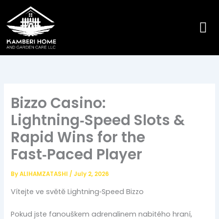
Skip
to
content
Bizzo Casino:
Lightning‑Speed Slots &
Rapid Wins for the
Fast‑Paced Player
By
ALIHAMZATASHI
/
July 2, 2026
Vítejte ve světě Lightning‑Speed Bizzo
Pokud jste fanouškem adrenalinem nabitého hraní,