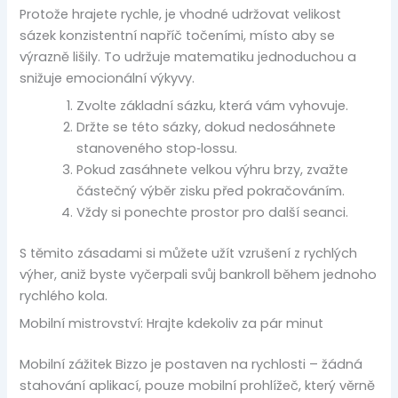
Protože hrajete rychle, je vhodné udržovat velikost
sázek konzistentní napříč točeními, místo aby se
výrazně lišily. To udržuje matematiku jednoduchou a
snižuje emocionální výkyvy.
Zvolte základní sázku, která vám vyhovuje.
Držte se této sázky, dokud nedosáhnete
stanoveného stop‑lossu.
Pokud zasáhnete velkou výhru brzy, zvažte
částečný výběr zisku před pokračováním.
Vždy si ponechte prostor pro další seanci.
S těmito zásadami si můžete užít vzrušení z rychlých
výher, aniž byste vyčerpali svůj bankroll během jednoho
rychlého kola.
Mobilní mistrovství: Hrajte kdekoliv za pár minut
Mobilní zážitek Bizzo je postaven na rychlosti – žádná
stahování aplikací, pouze mobilní prohlížeč, který věrně