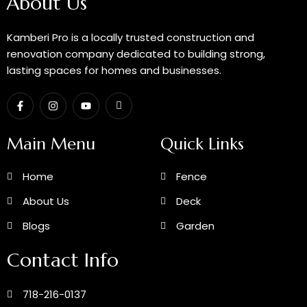
About Us
Kamberi Pro is a locally trusted construction and
renovation company dedicated to building strong,
lasting spaces for homes and businesses.
F
I
Y
I
a
n
o
c
c
s
u
o
e
t
t
n
b
a
u
-
Main Menu
Quick Links
o
g
b
g
o
r
e
o
k
a
o
Home
Fence
-
m
g
f
l
e
About Us
Deck
-
p
Blogs
Garden
l
u
s
Contact Info
718-216-0137