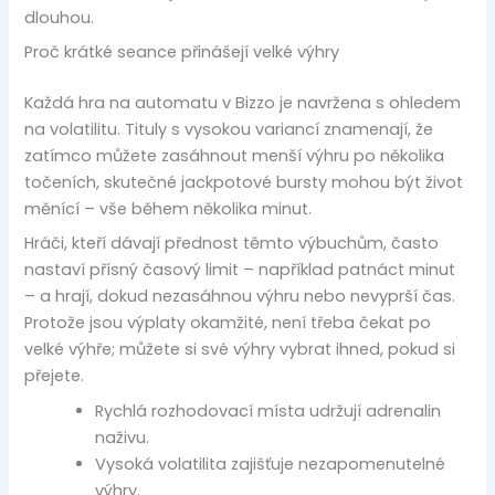
dlouhou.
Proč krátké seance přinášejí velké výhry
Každá hra na automatu v Bizzo je navržena s ohledem
na volatilitu. Tituly s vysokou variancí znamenají, že
zatímco můžete zasáhnout menší výhru po několika
točeních, skutečné jackpotové bursty mohou být život
měnící – vše během několika minut.
Hráči, kteří dávají přednost těmto výbuchům, často
nastaví přísný časový limit – například patnáct minut
– a hrají, dokud nezasáhnou výhru nebo nevyprší čas.
Protože jsou výplaty okamžité, není třeba čekat po
velké výhře; můžete si své výhry vybrat ihned, pokud si
přejete.
Rychlá rozhodovací místa udržují adrenalin
naživu.
Vysoká volatilita zajišťuje nezapomenutelné
výhry.