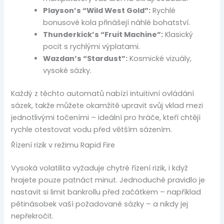
Playson’s “Wild West Gold”:
Rychlé
bonusové kola přinášejí náhlé bohatství.
Thunderkick’s “Fruit Machine”:
Klasický
pocit s rychlými výplatami.
Wazdan’s “Stardust”:
Kosmické vizuály,
vysoké sázky.
Každý z těchto automatů nabízí intuitivní ovládání
sázek, takže můžete okamžitě upravit svůj vklad mezi
jednotlivými točeními – ideální pro hráče, kteří chtějí
rychle otestovat vodu před větším sázením.
Řízení rizik v režimu Rapid Fire
Vysoká volatilita vyžaduje chytré řízení rizik, i když
hrajete pouze patnáct minut. Jednoduché pravidlo je
nastavit si limit bankrollu před začátkem – například
pětinásobek vaší požadované sázky – a nikdy jej
nepřekročit.