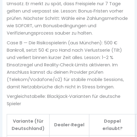
Umsatz. Er merkt zu spät, dass Freispiele nur 7 Tage
gelten und verpasst sie. Lesson: Bonus‑Fristen vorher
prüfen. Nächster Schritt: Wähle eine Zahlungsmethode
wie SOFORT, um Bonusbedingungen und
Verifizierungsprozess sauber zu halten.
Case B — Die Risikospielerin (aus München): 500 €
Bankroll, setzt 50 € pro Hand nach Verlustserie (Tilt)
und verliert binnen kurzer Zeit alles. Lesson: 1–2 %
Einsatzregel und Reality‑Check‑Limits aktivieren. Im
Anschluss kannst du deinen Provider prüfen
(Telekom/Vodafone/o2) für stabile mobile Sessions,
damit Netzabbrüche dich nicht in Stress bringen.
Vergleichstabelle: Blackjack‑Varianten für deutsche
Spieler
Variante (für
Doppel
Dealer‑Regel
Deutschland)
erlaubt?