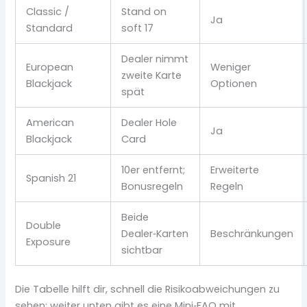
Classic /
Stand on
Ja
Standard
soft 17
Dealer nimmt
European
Weniger
zweite Karte
Blackjack
Optionen
spät
American
Dealer Hole
Ja
Blackjack
Card
10er entfernt;
Erweiterte
Spanish 21
Bonusregeln
Regeln
Beide
Double
Dealer‑Karten
Beschränkungen
Exposure
sichtbar
Die Tabelle hilft dir, schnell die Risikoabweichungen zu
sehen; weiter unten gibt es eine Mini‑FAQ mit