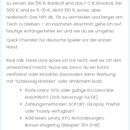
zu setzen. Bei 100 € Bankroll sind das 1–2 € Einsätze; bei
500 € sind es 5–10 €. Nicht 100 % sicher, aber
realistisch. Das hilft dir, Tilt zu vermeiden und länger am
Tisch zu bleiben — im nächsten Abschnitt gehe ich auf
häufige Anfängerfehler ein und wie du sie umgehst.
Quick Checklist für deutsche Spieler vor der ersten
Hand
Real talk: Diese Liste spare ich mir nicht, weil sie oft den
Unterschied macht. Nutze sie, bevor du ein Konto
verifizierst oder einzahlst, besonders wenn Werbung
mit “Schleswig‑Holstein” oder ähnlichem lockt.
Prüfe Lizenz: GGL oder gültige EU‑Lizenz klar
ersichtlich? (GGL bevorzugt für DE)
Zahlungsmethoden: SOFORT, Giropay, PayPal
oder Trustly verfügbar?
AGB lesen: Limits, KYC‑Anforderungen,
Bonus‑Wagering (Beispiel: 30× D+B)