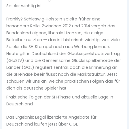
Spieler wichtig ist
Frankly? Schleswig‑Holstein spielte früher eine
besondere Rolle: Zwischen 2012 und 2014 vergab das
Bundesland eigene, liberale Lizenzen, die einige
Betreiber nutzten — das ist historisch wichtig, weil viele
Spieler die SH‑Stempel noch aus Werbung kennen.
Heute gilt in Deutschland der Glücksspielstaatsvertrag
(GlüStV) und die Gemeinsame Glücksspielbehörde der
Länder (GGL) reguliert zentral, doch die Erinnerung an
die SH‑Phase beeinflusst noch die Marktstruktur. Jetzt
schauen wir uns an, welche praktischen Folgen das für
dich als deutsche Spieler hat.
Praktische Folgen der SH‑Phase und aktuelle Lage in
Deutschland
Das Ergebnis: Legal lizenzierte Angebote für
Deutschland laufen jetzt über GGL;