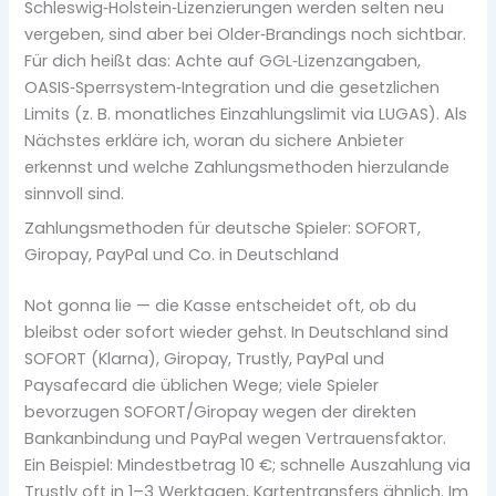
Schleswig‑Holstein‑Lizenzierungen werden selten neu
vergeben, sind aber bei Older‑Brandings noch sichtbar.
Für dich heißt das: Achte auf GGL‑Lizenzangaben,
OASIS‑Sperrsystem‑Integration und die gesetzlichen
Limits (z. B. monatliches Einzahlungslimit via LUGAS). Als
Nächstes erkläre ich, woran du sichere Anbieter
erkennst und welche Zahlungsmethoden hierzulande
sinnvoll sind.
Zahlungsmethoden für deutsche Spieler: SOFORT,
Giropay, PayPal und Co. in Deutschland
Not gonna lie — die Kasse entscheidet oft, ob du
bleibst oder sofort wieder gehst. In Deutschland sind
SOFORT (Klarna), Giropay, Trustly, PayPal und
Paysafecard die üblichen Wege; viele Spieler
bevorzugen SOFORT/Giropay wegen der direkten
Bankanbindung und PayPal wegen Vertrauensfaktor.
Ein Beispiel: Mindestbetrag 10 €; schnelle Auszahlung via
Trustly oft in 1–3 Werktagen, Kartentransfers ähnlich. Im