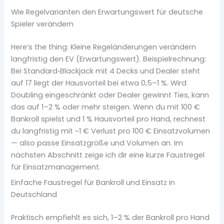
Wie Regelvarianten den Erwartungswert für deutsche
Spieler verändern
Here’s the thing: Kleine Regeländerungen verändern
langfristig den EV (Erwartungswert). Beispielrechnung:
Bei Standard‑Blackjack mit 4 Decks und Dealer steht
auf 17 liegt der Hausvorteil bei etwa 0,5–1 %. Wird
Doubling eingeschränkt oder Dealer gewinnt Ties, kann
das auf 1–2 % oder mehr steigen. Wenn du mit 100 €
Bankroll spielst und 1 % Hausvorteil pro Hand, rechnest
du langfristig mit ~1 € Verlust pro 100 € Einsatzvolumen
— also passe Einsatzgröße und Volumen an. Im
nächsten Abschnitt zeige ich dir eine kurze Faustregel
für Einsatzmanagement.
Einfache Faustregel für Bankroll und Einsatz in
Deutschland
Praktisch empfiehlt es sich, 1–2 % der Bankroll pro Hand