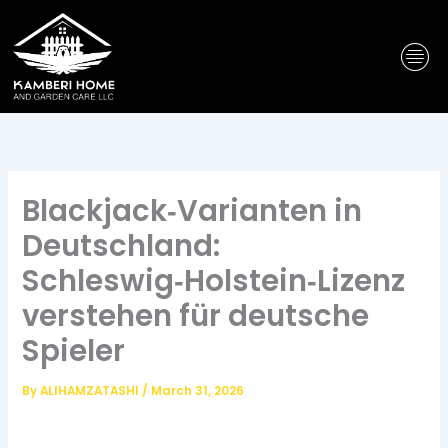
Skip
to
content
Blackjack‑Varianten in
Deutschland:
Schleswig‑Holstein‑Lizenz
verstehen für deutsche
Spieler
By
ALIHAMZATASHI
/
March 31, 2026