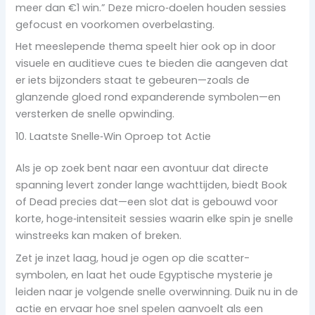
meer dan €1 win.” Deze micro‑doelen houden sessies
gefocust en voorkomen overbelasting.
Het meeslepende thema speelt hier ook op in door
visuele en auditieve cues te bieden die aangeven dat
er iets bijzonders staat te gebeuren—zoals de
glanzende gloed rond expanderende symbolen—en
versterken de snelle opwinding.
10. Laatste Snelle‑Win Oproep tot Actie
Als je op zoek bent naar een avontuur dat directe
spanning levert zonder lange wachttijden, biedt Book
of Dead precies dat—een slot dat is gebouwd voor
korte, hoge‑intensiteit sessies waarin elke spin je snelle
winstreeks kan maken of breken.
Zet je inzet laag, houd je ogen op die scatter-
symbolen, en laat het oude Egyptische mysterie je
leiden naar je volgende snelle overwinning. Duik nu in de
actie en ervaar hoe snel spelen aanvoelt als een