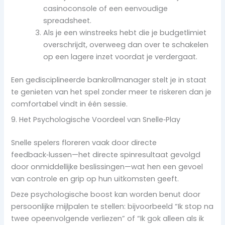
casinoconsole of een eenvoudige
spreadsheet.
Als je een winstreeks hebt die je budgetlimiet
overschrijdt, overweeg dan over te schakelen
op een lagere inzet voordat je verdergaat.
Een gedisciplineerde bankrollmanager stelt je in staat
te genieten van het spel zonder meer te riskeren dan je
comfortabel vindt in één sessie.
9. Het Psychologische Voordeel van Snelle‑Play
Snelle spelers floreren vaak door directe
feedback‑lussen—het directe spinresultaat gevolgd
door onmiddellijke beslissingen—wat hen een gevoel
van controle en grip op hun uitkomsten geeft.
Deze psychologische boost kan worden benut door
persoonlijke mijlpalen te stellen: bijvoorbeeld “Ik stop na
twee opeenvolgende verliezen” of “Ik gok alleen als ik