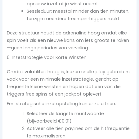
opnieuw inzet of je winst neemt.
Sessieduur: meestal minder dan tien minuten,
tenzij je meerdere free‑spin‑triggers raakt.
Deze structuur houdt de adrenaline hoog omdat elke
spin voelt als een nieuwe kans om iets groots te raken
—geen lange periodes van verveling.
6. Inzetstrategie voor Korte Winsten
Omdat volatiliteit hoog is, kiezen snelle‑play gebruikers
vaak voor een minimale inzetstrategie, gericht op
frequente kleine winsten en hopen dat een van die
triggers free spins of een jackpot oplevert.
Een strategische inzetopstelling kan er zo uitzien:
Selecteer de laagste muntwaarde
(bijvoorbeeld €0.01).
Activeer alle tien paylines om de hitfrequentie
te maximaliseren.