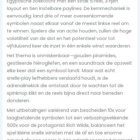
Egyptische zoektocht met een strak 5‑reel, 3‑rijen
layout en tien instelbare paylines. De kernmechaniek is
eenvoudig: land drie of meer overeenkomende
symbolen naast elkaar vanaf de meest linkse reel om
te winnen. Spelers die van actie houden, zullen de hoge
volatiliteit van de slot en het potentieel voor tot
vijfduizend keer de inzet in één enkele winst waarderen.
Het thema is onmiskenbaar—gouden piramides,
gestileerde hiërogliefen, en een soundtrack die opzwelt
elke keer dat een symbool landt. Maar wat echt
snelle‑play liefhebbers verslaafd houdt, is de
adrenalinekick die ontstaat door te wachten tot de
spinknop klikt en de reels bijna direct naar beneden
donderen.
Met uitbetalingen variërend van bescheiden 10x voor
laagbetalende symbolen tot een verbazingwekkende
500x voor de protagonist Rich Wilde, balanceert het
spel kleine snelle winsten met de af en toe enorme