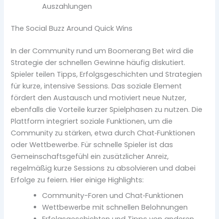
Auszahlungen
The Social Buzz Around Quick Wins
In der Community rund um Boomerang Bet wird die
Strategie der schnellen Gewinne häufig diskutiert.
Spieler teilen Tipps, Erfolgsgeschichten und Strategien
für kurze, intensive Sessions. Das soziale Element
fördert den Austausch und motiviert neue Nutzer,
ebenfalls die Vorteile kurzer Spielphasen zu nutzen. Die
Plattform integriert soziale Funktionen, um die
Community zu stärken, etwa durch Chat‑Funktionen
oder Wettbewerbe. Für schnelle Spieler ist das
Gemeinschaftsgefühl ein zusätzlicher Anreiz,
regelmäßig kurze Sessions zu absolvieren und dabei
Erfolge zu feiern. Hier einige Highlights:
Community-Foren und Chat‑Funktionen
Wettbewerbe mit schnellen Belohnungen
Erfolgsgeschichten und Tipps von anderen