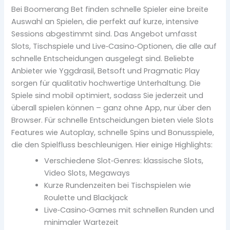
Bei Boomerang Bet finden schnelle Spieler eine breite
Auswahl an Spielen, die perfekt auf kurze, intensive
Sessions abgestimmt sind. Das Angebot umfasst
Slots, Tischspiele und Live‑Casino‑Optionen, die alle auf
schnelle Entscheidungen ausgelegt sind. Beliebte
Anbieter wie Yggdrasil, Betsoft und Pragmatic Play
sorgen für qualitativ hochwertige Unterhaltung. Die
Spiele sind mobil optimiert, sodass Sie jederzeit und
überall spielen können – ganz ohne App, nur über den
Browser. Für schnelle Entscheidungen bieten viele Slots
Features wie Autoplay, schnelle Spins und Bonusspiele,
die den Spielfluss beschleunigen. Hier einige Highlights:
Verschiedene Slot‑Genres: klassische Slots,
Video Slots, Megaways
Kurze Rundenzeiten bei Tischspielen wie
Roulette und Blackjack
Live‑Casino‑Games mit schnellen Runden und
minimaler Wartezeit