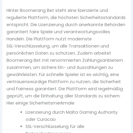
Hinter Boomerang Bet steht eine lizenzierte und
regulierte Plattform, die höchsten Sicherheitsstandards
entspricht. Die Lizenzierung durch anerkannte Behörden
garantiert faire Spiele und verantwortungsvolles
Handeln. Die Plattform nutzt modernste
SSL‑Verschlüsselung, um alle Transaktionen und
persönlichen Daten zu schützen. Zudem arbeitet
Boomerang Bet mit renommierten Zahlungsanbietern
zusammen, um sichere Ein- und Auszahlungen zu
gewährleisten. Für schnelle Spieler ist es wichtig, eine
vertrauenswürdige Plattform zu nutzen, die Sicherheit
und Fairness garantiert. Die Plattform wird regelmäßig
geprüft, um die Einhaltung aller Standards zu sichern.
Hier einige Sicherheitsmerkmale:
Lizenzierung durch Malta Gaming Authority
oder Curacao
SSL‑Verschlüsselung für alle