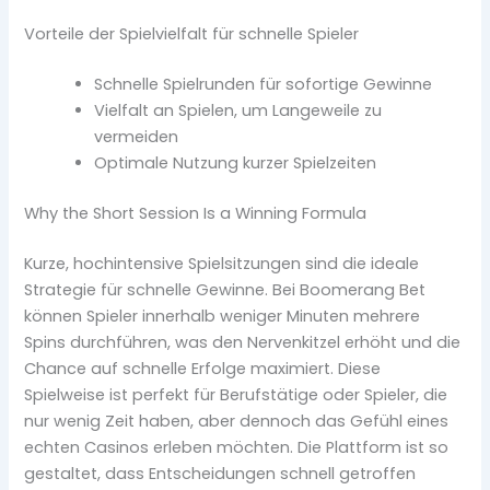
Vorteile der Spielvielfalt für schnelle Spieler
Schnelle Spielrunden für sofortige Gewinne
Vielfalt an Spielen, um Langeweile zu
vermeiden
Optimale Nutzung kurzer Spielzeiten
Why the Short Session Is a Winning Formula
Kurze, hochintensive Spielsitzungen sind die ideale
Strategie für schnelle Gewinne. Bei Boomerang Bet
können Spieler innerhalb weniger Minuten mehrere
Spins durchführen, was den Nervenkitzel erhöht und die
Chance auf schnelle Erfolge maximiert. Diese
Spielweise ist perfekt für Berufstätige oder Spieler, die
nur wenig Zeit haben, aber dennoch das Gefühl eines
echten Casinos erleben möchten. Die Plattform ist so
gestaltet, dass Entscheidungen schnell getroffen