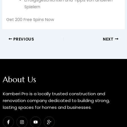
Spielern
Get 200 Free Spins Now
PREVIOUS
NEXT
About Us
Kamberi Pro is a locally trusted construction and
renovation company dedicated to building strong,
lasting spaces for homes and businesses.
F
I
Y
I
a
n
o
c
c
s
u
o