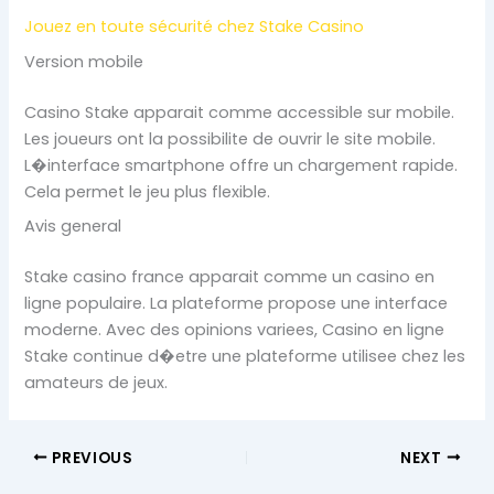
Jouez en toute sécurité chez Stake Casino
Version mobile
Casino Stake apparait comme accessible sur mobile.
Les joueurs ont la possibilite de ouvrir le site mobile.
L�interface smartphone offre un chargement rapide.
Cela permet le jeu plus flexible.
Avis general
Stake casino france apparait comme un casino en
ligne populaire. La plateforme propose une interface
moderne. Avec des opinions variees, Casino en ligne
Stake continue d�etre une plateforme utilisee chez les
amateurs de jeux.
PREVIOUS
NEXT