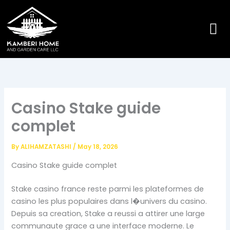
Skip
to
content
Casino Stake guide
complet
By
ALIHAMZATASHI
/
May 18, 2026
Casino Stake guide complet
Stake casino france reste parmi les plateformes de
casino les plus populaires dans l�univers du casino.
Depuis sa creation, Stake a reussi a attirer une large
communaute grace a une interface moderne. Le