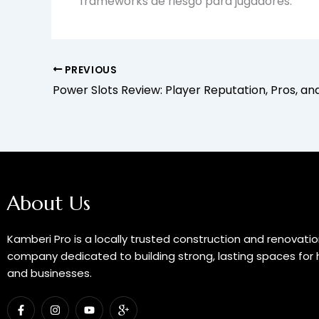
frameworks de riesgo para jugadores.
PREVIOUS
Power Slots Review: Player Reputation, Pros, a
About Us
Kamberi Pro is a locally trusted construction and renovati
company dedicated to building strong, lasting spaces fo
and businesses.
F
I
Y
I
a
n
o
c