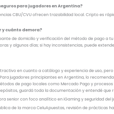
seguros para jugadores en Argentina?
cias CBU/CVU ofrecen trazabilidad local. Cripto es rápid
r y cuánto demora?
ante de domicilio y verificación del método de pago a tu 
oras y algunos días; si hay inconsistencias, puede extende
ractivo en cuanto a catálogo y experiencia de uso, pero 
Para jugadores principiantes en Argentina, lo recomendab
n métodos de pago locales como Mercado Pago y procesos 
 depósitos, guardá toda la documentación y entendé que 
ora senior con foco analítico en iGaming y seguridad del 
 pública de la marca CeluApuestas, revisión de prácticas 