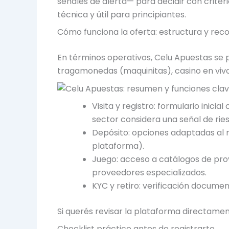
señales de alerta— para decidir con criterio
técnica y útil para principiantes.
Cómo funciona la oferta: estructura y reco
En términos operativos, Celu Apuestas se 
tragamonedas (maquinitas), casino en vivo 
Visita y registro: formulario inici
sector considera una señal de rie
Depósito: opciones adaptadas al m
plataforma).
Juego: acceso a catálogos de prov
proveedores especializados.
KYC y retiro: verificación documen
Si querés revisar la plataforma directamen
Checklist práctico antes de registrarte