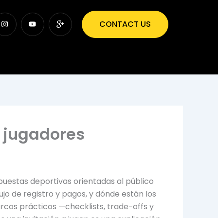
I
Y
I
n
o
c
CONTACT US
s
u
o
t
t
n
a
u
-
g
b
g
r
e
o
a
o
m
g
l
e
-
p
l
u
s
 jugadores
puestas deportivas orientadas al público
ujo de registro y pagos, y dónde están los
arcos prácticos —checklists, trade-offs y