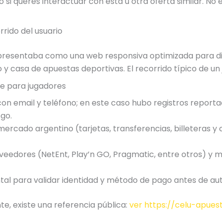
 si querés interactuar con esta u otra oferta similar. No e
rrido del usuario
presentaba como una web responsiva optimizada para disp
y casa de apuestas deportivas. El recorrido típico de un 
al con email y teléfono; en este caso hubo registros report
sgo.
ercado argentino (tarjetas, transferencias, billeteras y 
eedores (NetEnt, Play’n GO, Pragmatic, entre otros) y m
tal para validar identidad y método de pago antes de auto
te, existe una referencia pública:
ver https://celu-apues