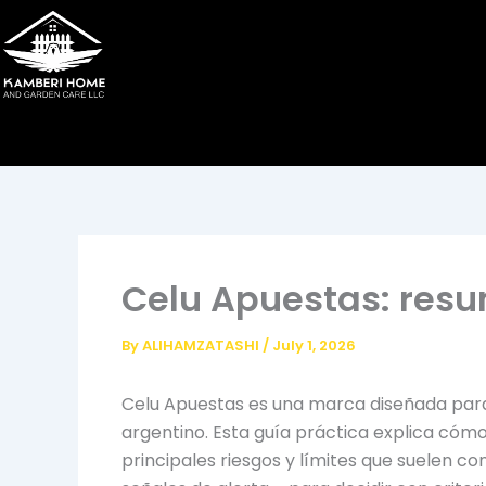
Skip
to
content
Celu Apuestas: resu
By
ALIHAMZATASHI
/
July 1, 2026
Celu Apuestas es una marca diseñada para 
argentino. Esta guía práctica explica cómo 
principales riesgos y límites que suelen co