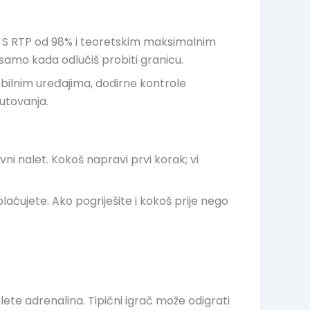
ti. S RTP od 98% i teoretskim maksimalnim
li samo kada odlučiš probiti granicu.
obilnim uređajima, dodirne kontrole
putovanja.
i nalet. Kokoš napravi prvi korak; vi
laćujete. Ako pogriješite i kokoš prije nego
lete adrenalina. Tipični igrač može odigrati