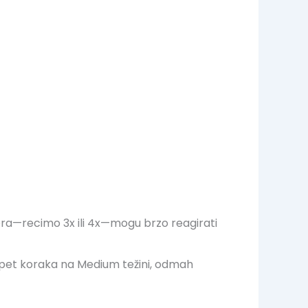
atora—recimo 3x ili 4x—mogu brzo reagirati
ih pet koraka na Medium težini, odmah