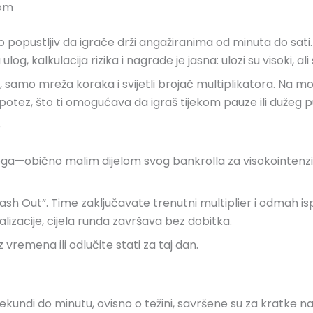
vom
jno popustljiv da igrače drži angažiranima od minuta do sa
og, kalkulacija rizika i nagrade je jasna: ulozi su visoki, a
, samo mreža koraka i svijetli brojač multiplikatora. Na m
potez, što ti omogućava da igraš tijekom pauze ili dužeg 
e
oga—obično malim dijelom svog bankrolla za visokointenzivn
sh Out”. Time zaključavate trenutni multiplier i odmah isp
alizacije, cijela runda završava bez dobitka.
vremena ili odlučite stati za taj dan.
kundi do minutu, ovisno o težini, savršene su za kratke na