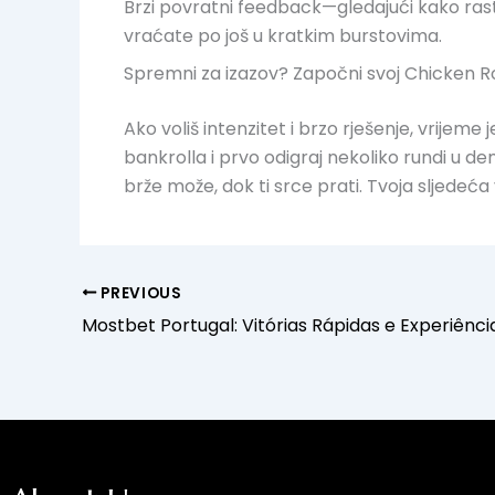
Brzi povratni feedback—gledajući kako rast
vraćate po još u kratkim burstovima.
Spremni za izazov? Započni svoj Chicken R
Ako voliš intenzitet i brzo rješenje, vrijem
bankrolla i prvo odigraj nekoliko rundi u d
brže može, dok ti srce prati. Tvoja sljedeć
PREVIOUS