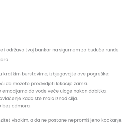
e i održava tvoj bankar na sigurnom za buduće runde.
gara
u kratkim burstovima, izbjegavajte ove pogreške:
ći da možete predvidjeti lokacije zamki.
 emocijama da vode veće uloge nakon dobitka.
vlačenje kada ste malo iznad cilja.
no bez odmora.
enzitet visokim, a da ne postane nepromišljeno kockanje.