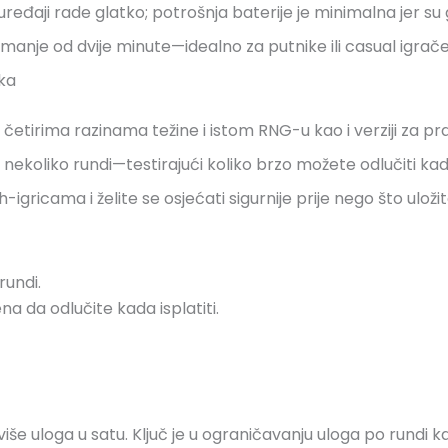
 uređaji rade glatko; potrošnja baterije je minimalna jer su 
anje od dvije minute—idealno za putnike ili casual igrače
ka
etirima razinama težine i istom RNG-u kao i verziji za pr
nekoliko rundi—testirajući koliko brzo možete odlučiti kada 
igricama i želite se osjećati sigurnije prije nego što uloži
rundi.
a da odlučite kada isplatiti.
više uloga u satu. Ključ je u ograničavanju uloga po rundi 