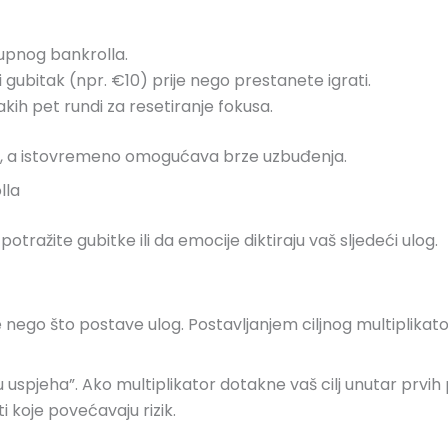
upnog bankrolla.
gubitak (npr. €10) prije nego prestanete igrati.
kih pet rundi za resetiranje fokusa.
oll, a istovremeno omogućava brze uzbuđenja.
lla
otražite gubitke ili da emocije diktiraju vaš sljedeći ulog.
rije nego što postave ulog. Postavljanjem ciljnog multiplik
ku uspjeha”. Ako multiplikator dotakne vaš cilj unutar prv
i koje povećavaju rizik.