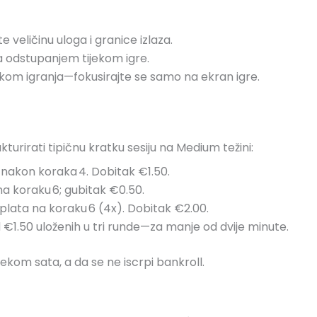
 veličinu uloga i granice izlaza.
 za odstupanjem tijekom igre.
ijekom igranja—fokusirajte se samo na ekran igre.
turirati tipičnu kratku sesiju na Medium težini:
 nakon koraka 4. Dobitak €1.50.
na koraku 6; gubitak €0.50.
splata na koraku 6 (4x). Dobitak €2.00.
€1.50 uloženih u tri runde—za manje od dvije minute.
ekom sata, a da se ne iscrpi bankroll.