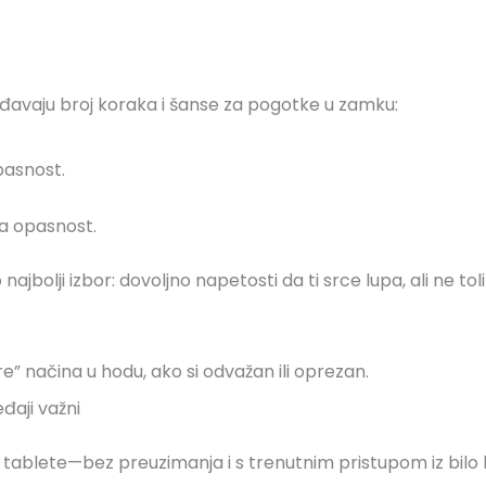
gođavaju broj koraka i šanse za pogotke u zamku:
pasnost.
a opasnost.
 najbolji izbor: dovoljno napetosti da ti srce lupa, ali ne to
” načina u hodu, ako si odvažan ili oprezan.
đaji važni
 i tablete—bez preuzimanja i s trenutnim pristupom iz bilo