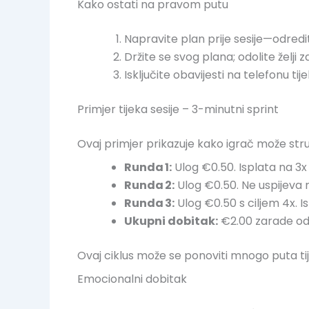
Kako ostati na pravom putu
Napravite plan prije sesije—odredite
Držite se svog plana; odolite želji
Isključite obavijesti na telefonu t
Primjer tijeka sesije – 3-minutni sprint
Ovaj primjer prikazuje kako igrač može struk
Runda 1:
Ulog €0.50. Isplata na 3x
Runda 2:
Ulog €0.50. Ne uspijeva 
Runda 3:
Ulog €0.50 s ciljem 4x. I
Ukupni dobitak:
€2.00 zarade od 
Ovaj ciklus može se ponoviti mnogo puta tij
Emocionalni dobitak