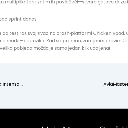
u multiplikatori i zatim ih povlačeći—stvara gotovo doza
oad sprint danas
e je da testiraš svoj živac na crash‑platformi Chicken Road.
emo modu—bez rizika. Kad si spreman, zamijeni s pravim žet
a velika pobjeda možda je samo jedan klik udaljena!
Mostbet Portugal: Vitórias Rápidas e Experiência Intensa em Slots