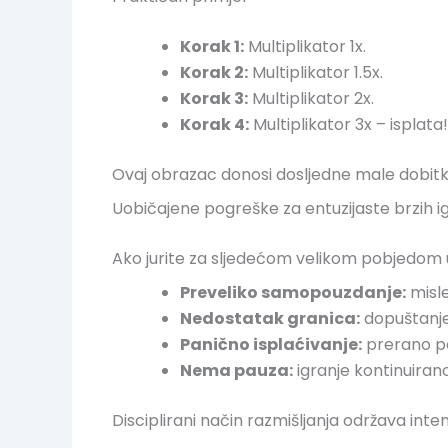
Korak 1:
Multiplikator 1x.
Korak 2:
Multiplikator 1.5x.
Korak 3:
Multiplikator 2x.
Korak 4:
Multiplikator 3x – isplata!
Ovaj obrazac donosi dosljedne male dobitk
Uobičajene pogreške za entuzijaste brzih i
Ako jurite za sljedećom velikom pobjedom 
Preveliko samopouzdanje:
misle
Nedostatak granica:
dopuštanje
Panično isplaćivanje:
prerano po
Nema pauza:
igranje kontinuira
Disciplirani način razmišljanja održava int