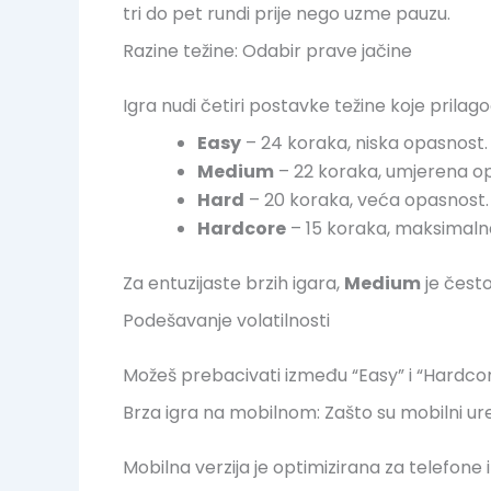
tri do pet rundi prije nego uzme pauzu.
Razine težine: Odabir prave jačine
Igra nudi četiri postavke težine koje prila
Easy
– 24 koraka, niska opasnost.
Medium
– 22 koraka, umjerena o
Hard
– 20 koraka, veća opasnost.
Hardcore
– 15 koraka, maksimaln
Za entuzijaste brzih igara,
Medium
je često
Podešavanje volatilnosti
Možeš prebacivati između “Easy” i “Hardcore
Brza igra na mobilnom: Zašto su mobilni ure
Mobilna verzija je optimizirana za telefone