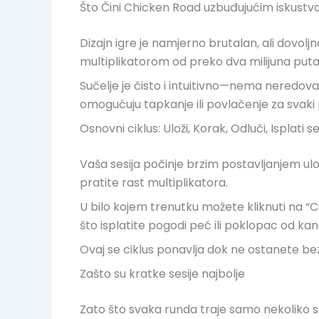
Što Čini Chicken Road uzbuđujućim iskust
Dizajn igre je namjerno brutalan, ali dovol
multiplikatorom od preko dva milijuna puta ul
Sučelje je čisto i intuitivno—nema neredova
omogućuju tapkanje ili povlačenje za svaki 
Osnovni ciklus: Uloži, Korak, Odluči, Isplati s
Vaša sesija počinje brzim postavljanjem ul
pratite rast multiplikatora.
U bilo kojem trenutku možete kliknuti na “Ca
što isplatite pogodi peć ili poklopac od kan
Ovaj se ciklus ponavlja dok ne ostanete bez 
Zašto su kratke sesije najbolje
Zato što svaka runda traje samo nekoliko se