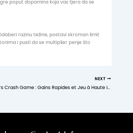
‑igre poput dopamina koja vas tjera da se
 Odaberi razinu težine, postavi skroman limit
onima i pusti da se multiplier penje što
NEXT
AviaMasters Crash Game : Gains Rapides et Jeu à Haute Intensité au Avia Masters Casino