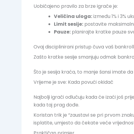
Uobičajeno pravilo za brze igrače je:
Veličina uloga:
između 1% i 3% uk
Limit sesije:
postavite maksimalni 
Pauze:
planirajte kratke pauze sva
Ovaj disciplinirani pristup čuva vaš bankr
Zašto kratke sesije smanjuju odmak bankro
Što je sesija kraća, to manje šansi imate da p
Vrijeme je sve: Kada povući okidač
Najbolji igrači odlučuju kada će izaći još p
kada taj prag dođe.
Koristan trik je “zaustavi se pri prvom zna
isplatite, umjesto da čekate veće vrijednost
Praktičan primjer