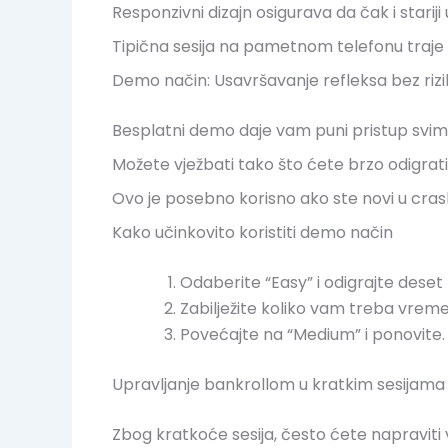
Responzivni dizajn osigurava da čak i stariji
Tipična sesija na pametnom telefonu traje m
Demo način: Usavršavanje refleksa bez rizi
Besplatni demo daje vam puni pristup svim č
Možete vježbati tako što ćete brzo odigrati 
Ovo je posebno korisno ako ste novi u crash-
Kako učinkovito koristiti demo način
Odaberite “Easy” i odigrajte deset 
Zabilježite koliko vam treba vremen
Povećajte na “Medium” i ponovite.
Upravljanje bankrollom u kratkim sesijama
Zbog kratkoće sesija, često ćete napraviti 