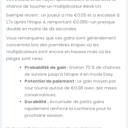
chance de toucher un multiplicateur élevé tôt.
Exemple récent : un joueur a mis €0.05 et a encaissé à
1,7x après l’étape 4, remportant €0.085—un presque
double en moins de dix secondes.
Vous remarquerez que ces gains sont généralement
concentrés lors des premières étapes où les
multiplicateurs sont encore en hausse mais où les
pièges sont rares.
Probabilité de gain :
Environ 70 % de chances
de survivre jusqu’à l’étape 4 en mode Easy.
Potentiel de paiement :
Le gain moyen par
tour tourne autour de €0.08 avec des mises
conservatrices.
Durabilité :
Accumuler de petits gains
rapidement renforce la confiance pour la
prochaine session.