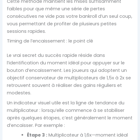
Cette méthode maintient les mises suffisamment
faibles pour que même une série de pertes
consécutives ne vide pas votre bankroll d’un seul coup,
vous permettant de profiter de plusieurs petites
sessions rapides.
Timing de l’encaissement : le point clé
Le vrai secret du succès rapide réside dans
l’identification du moment idéal pour appuyer sur le
bouton d’encaissement. Les joueurs qui adoptent un
objectif conservateur de multiplicateurs de 1,5x à 2x se
retrouvent souvent à réaliser des gains réguliers et
modestes.
Un indicateur visuel utile est la ligne de tendance du
multiplicateur : lorsqu’elle commence à se stabiliser
après quelques étapes, c’est généralement le moment
d’encaisser. Par exemple :
Étape 3 :
Multiplicateur à 1,6x—moment idéal