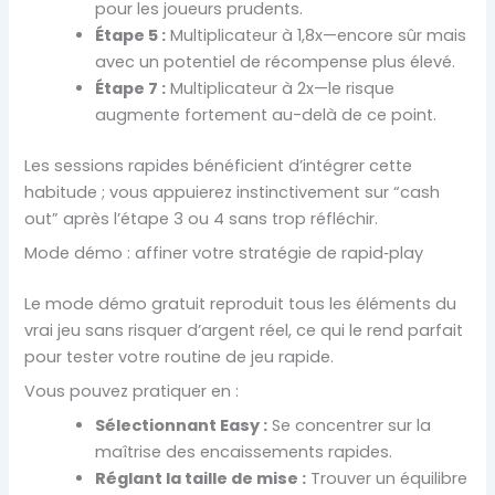
pour les joueurs prudents.
Étape 5 :
Multiplicateur à 1,8x—encore sûr mais
avec un potentiel de récompense plus élevé.
Étape 7 :
Multiplicateur à 2x—le risque
augmente fortement au-delà de ce point.
Les sessions rapides bénéficient d’intégrer cette
habitude ; vous appuierez instinctivement sur “cash
out” après l’étape 3 ou 4 sans trop réfléchir.
Mode démo : affiner votre stratégie de rapid‑play
Le mode démo gratuit reproduit tous les éléments du
vrai jeu sans risquer d’argent réel, ce qui le rend parfait
pour tester votre routine de jeu rapide.
Vous pouvez pratiquer en :
Sélectionnant Easy :
Se concentrer sur la
maîtrise des encaissements rapides.
Réglant la taille de mise :
Trouver un équilibre