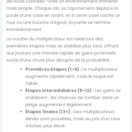
de route colorées—crée un environnement immersif
mais simple. Chaque clic ou tapotement déplace la
poule d’une case en avant, et si cette case cache un
four ou une bouche d’égout, la partie se termine
immédiatement.
La courbe du multiplicateur est raide lors des
premières étapes mais se stabilise plus tard, offrant
aux joueurs une montée rapide de gains potentiels
suivie d’une chute plus abrupte de la probabilité :
Premières étapes (1–5) :
Le multiplicateur
augmente rapidement, mais le risque est
faible.
Étapes intermédiaires (6–12) :
Les gains se
stabilisent ; les chances de tomber dans un
piège augmentent légèrement.
Étapes finales (13+) :
Des multiplicateurs
élevés sont possibles, mais au prix d’un taux
d’échec plus élevé.