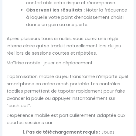
confortable entre risque et récompense.
Observant les résultats :
Noter la fréquence
à laquelle votre point d’encaissement choisi
donne un gain ou une perte.
Après plusieurs tours simulés, vous aurez une règle
interne claire qui se traduit naturellement lors du jeu
réel lors de sessions courtes et répétées.
Maîtrise mobile : jouer en déplacement
L’optimisation mobile du jeu transforme n’importe quel
smartphone en arène crash portable. Les contrôles
tactiles permettent de tapoter rapidement pour faire
avancer la poule ou appuyer instantanément sur
“cash out”.
L’expérience mobile est particulièrement adaptée aux
courtes sessions car :
Pas de téléchargement requis :
Jouez