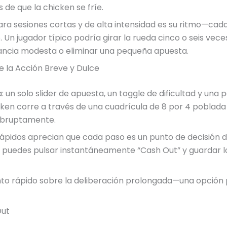
 de que la chicken se fríe.
ra sesiones cortas y de alta intensidad es su ritmo—ca
ido. Un jugador típico podría girar la rueda cinco o seis ve
ncia modesta o eliminar una pequeña apuesta.
 la Acción Breve y Dulce
 un solo slider de apuesta, un toggle de dificultad y una p
hicken corre a través de una cuadrícula de 8 por 4 pobla
abruptamente.
rápidos aprecian que cada paso es un punto de decisión di
la; puedes pulsar instantáneamente “Cash Out” y guardar 
to rápido sobre la deliberación prolongada—una opción 
Out