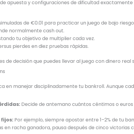
 de apuesta y configuraciones de dificultad exactamente ig
simuladas de €0.01 para practicar un juego de bajo riesgo
ónde normalmente cash out.
stando tu objetivo de multiplier cada vez.
rsus pierdes en diez pruebas rápidas.
 de decisión que puedes llevar al juego con dinero real s
ons
dica en manejar disciplinadamente tu bankroll. Aunque ca
érdidas:
Decide de antemano cuántos céntimos o euros 
ijos:
Por ejemplo, siempre apostar entre 1–2% de tu bank
tás en racha ganadora, pausa después de cinco victorias c