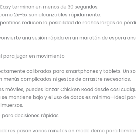
 Easy terminan en menos de 30 segundos.
como 2x–5x son alcanzables rápidamente.
entinos reducen la posibilidad de rachas largas de pérdi
o convierte una sesión rápida en un maratón de espera an
al para jugar en movimiento
rfectamente calibrados para smartphones y tablets. Un so
 menús complicados ni gestos de arrastre necesarios.
móviles, puedes lanzar Chicken Road desde casi cualquier
a se mantiene bajo y el uso de datos es mínimo—ideal par
almuerzos.
ara decisiones rápidas
adores pasan varios minutos en modo demo para familiariz