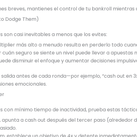
nes breves, mantienes el control de tu bankroll mientras 
 to Dodge Them)
s son casi inevitables a menos que los evites:
tiplier más alto a menudo resulta en perderlo todo cuando
cuán seguro se siente un nivel puede llevar a apuestas 
uede disminuir el enfoque y aumentar decisiones impulsiv
 salida antes de cada ronda—por ejemplo, “cash out en 3x
isiones emocionales.
er
s con mínimo tiempo de inactividad, prueba estas táctica
apunta a cash out después del tercer paso (alrededor de 
asiado.
um, establece un objetivo de 4x y detente inmediatamen