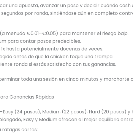
car una apuesta, avanzar un paso y decidir cuándo cash o
s segundos por ronda, sintiéndose aún en completo contro
(a menudo €0.01–€0.05) para mantener el riesgo bajo.
ium para contar pasos predecibles.
e 1x hasta potencialmente docenas de veces.
elegido antes de que la chicken toque una trampa.
ente ronda si estás satisfecho con tus ganancias.
s terminar toda una sesión en cinco minutos y marcharte
o para Ganancias Rápidas
ad—Easy (24 pasos), Medium (22 pasos), Hard (20 pasos) y
olongado, Easy y Medium ofrecen el mejor equilibrio entr
 ráfagas cortas: