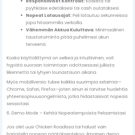
Responsiiviset Kontrollit:
Kosketa tai
pyyhkäise edetäksesi tai cash outataksesi.
Nopeat Latausajat:
Peli latautuu sekunneissa
jopa hitaammilla verkoilla.
Vähemmän Akkua Kuluttava:
Minimaalinen
taustatoiminta pitää puhelimesi akun
terveenä.
Koska käyttöliittymä on selkeä ja intuitiivinen, voit
hypätä suoraan toimintaan odottaessasi julkista
liikennettä tai lyhyen lounastauon aikana.
Myös mobiiliversio tukee kaikkia suurimpia selaimia—
Chrome, Safari, Firefox—joten sinun ei tarvitse huolehtia
yhteensopivuusongelmista, jotka hidastaisivat nopeaa
sessiotasi.
6. Demo Mode – Kehitä Nopeatempoista Pelaamistasi
Jos olet uusi Chicken Roadissa tai haluat vain
harjoitella nopeaa päätöksentekoa, ilmainen demo