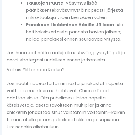
Taukojen Puute:
Väsymys lisää
päätöksentekoväsymystä nopeasti; järjestä
mikro‑taukoja viiden kierroksen välein.
Panoksen Lisääminen Häviön Jälkeen:
Älä
heti kaksinkertaista panosta häviön jälkeen;
nollaa panoksesi ennen seuraavaa yritystä.
Jos huomaat näitä malleja ilmestyvän, pysäytä peli ja
arvioi strategiasi uudelleen ennen jatkamista.
Valmis Ylittämään Kadun?
Jos nautit nopeasta toiminnasta ja rakastat nopeita
voittoja ennen kuin ne haihtuvat, Chicken Road
odottaa sinua. Ota puhelimesi, lataa nopeita
käteisvetoja, aseta tavoitteen multiplier ja anna
chickenin johdattaa sinut välittömiin voittoihin—kaiken
tämän ohella pitäen peliaikasi tiukkana ja sopivana
kiireiseenkin aikatauluun.