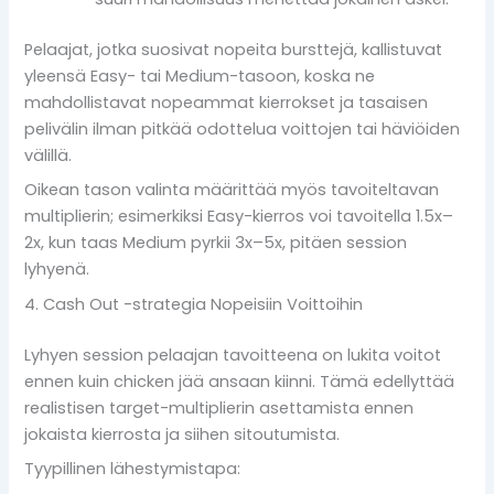
Pelaajat, jotka suosivat nopeita bursttejä, kallistuvat
yleensä Easy- tai Medium-tasoon, koska ne
mahdollistavat nopeammat kierrokset ja tasaisen
pelivälin ilman pitkää odottelua voittojen tai häviöiden
välillä.
Oikean tason valinta määrittää myös tavoiteltavan
multiplierin; esimerkiksi Easy-kierros voi tavoitella 1.5x–
2x, kun taas Medium pyrkii 3x–5x, pitäen session
lyhyenä.
4. Cash Out -strategia Nopeisiin Voittoihin
Lyhyen session pelaajan tavoitteena on lukita voitot
ennen kuin chicken jää ansaan kiinni. Tämä edellyttää
realistisen target-multiplierin asettamista ennen
jokaista kierrosta ja siihen sitoutumista.
Tyypillinen lähestymistapa: