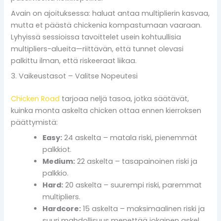
Avain on ajoituksessa: haluat antaa multiplierin kasvaa,
mutta et päästä chickenia kompastumaan vaaraan.
Lyhyissä sessioissa tavoittelet usein kohtuullisia
multipliers-alueita—riittävän, että tunnet olevasi
palkittu ilman, että riskeeraat liikaa.
3. Vaikeustasot – Valitse Nopeutesi
Chicken Road
tarjoaa neljä tasoa, jotka säätävät,
kuinka monta askelta chicken ottaa ennen kierroksen
päättymistä:
Easy:
24 askelta – matala riski, pienemmät
palkkiot.
Medium:
22 askelta – tasapainoinen riski ja
palkkio.
Hard:
20 askelta – suurempi riski, paremmat
multipliers.
Hardcore:
15 askelta – maksimaalinen riski ja
suuri mahdollisuus menettää jokainen askel.