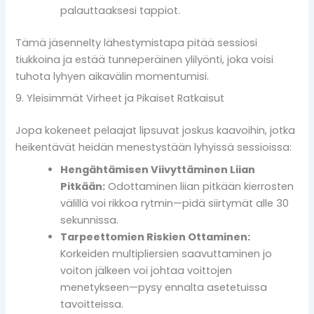
palauttaaksesi tappiot.
Tämä jäsennelty lähestymistapa pitää sessiosi
tiukkoina ja estää tunneperäinen ylilyönti, joka voisi
tuhota lyhyen aikavälin momentumisi.
9. Yleisimmät Virheet ja Pikaiset Ratkaisut
Jopa kokeneet pelaajat lipsuvat joskus kaavoihin, jotka
heikentävät heidän menestystään lyhyissä sessioissa:
Hengähtämisen Viivyttäminen Liian
Pitkään:
Odottaminen liian pitkään kierrosten
välillä voi rikkoa rytmin—pidä siirtymät alle 30
sekunnissa.
Tarpeettomien Riskien Ottaminen:
Korkeiden multipliersien saavuttaminen jo
voiton jälkeen voi johtaa voittojen
menetykseen—pysy ennalta asetetuissa
tavoitteissa.