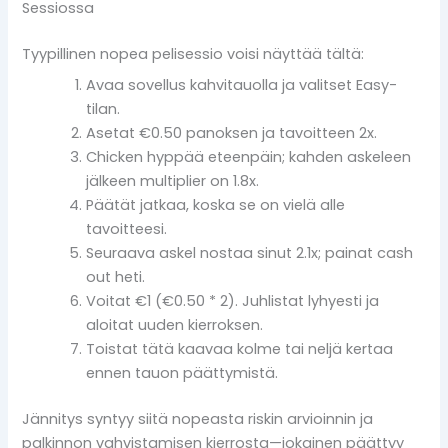
Sessiossa
Tyypillinen nopea pelisessio voisi näyttää tältä:
Avaa sovellus kahvitauolla ja valitset Easy-
tilan.
Asetat €0.50 panoksen ja tavoitteen 2x.
Chicken hyppää eteenpäin; kahden askeleen
jälkeen multiplier on 1.8x.
Päätät jatkaa, koska se on vielä alle
tavoitteesi.
Seuraava askel nostaa sinut 2.1x; painat cash
out heti.
Voitat €1 (€0.50 * 2). Juhlistat lyhyesti ja
aloitat uuden kierroksen.
Toistat tätä kaavaa kolme tai neljä kertaa
ennen tauon päättymistä.
Jännitys syntyy siitä nopeasta riskin arvioinnin ja
palkinnon vahvistamisen kierrosta—jokainen päättyy