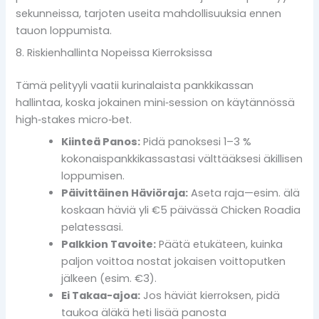
sekunneissa, tarjoten useita mahdollisuuksia ennen
tauon loppumista.
8. Riskienhallinta Nopeissa Kierroksissa
Tämä pelityyli vaatii kurinalaista pankkikassan
hallintaa, koska jokainen mini‑session on käytännössä
high‑stakes micro‑bet.
Kiinteä Panos:
Pidä panoksesi 1–3 %
kokonaispankkikassastasi välttääksesi äkillisen
loppumisen.
Päivittäinen Häviöraja:
Aseta raja—esim. älä
koskaan häviä yli €5 päivässä Chicken Roadia
pelatessasi.
Palkkion Tavoite:
Päätä etukäteen, kuinka
paljon voittoa nostat jokaisen voittoputken
jälkeen (esim. €3).
Ei Takaa-ajoa:
Jos häviät kierroksen, pidä
taukoa äläkä heti lisää panosta