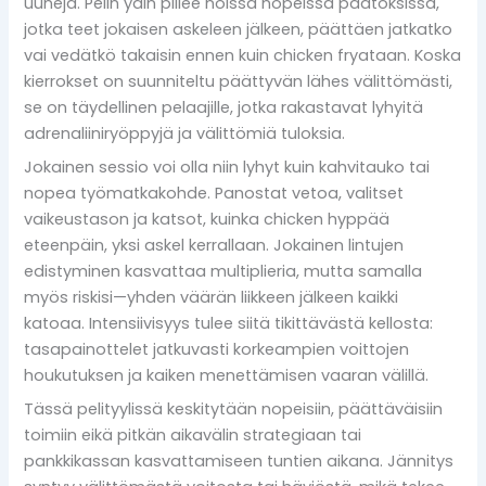
uuneja. Pelin ydin piilee noissa nopeissa päätöksissä,
jotka teet jokaisen askeleen jälkeen, päättäen jatkatko
vai vedätkö takaisin ennen kuin chicken fryataan. Koska
kierrokset on suunniteltu päättyvän lähes välittömästi,
se on täydellinen pelaajille, jotka rakastavat lyhyitä
adrenaliiniryöppyjä ja välittömiä tuloksia.
Jokainen sessio voi olla niin lyhyt kuin kahvitauko tai
nopea työmatkakohde. Panostat vetoa, valitset
vaikeustason ja katsot, kuinka chicken hyppää
eteenpäin, yksi askel kerrallaan. Jokainen lintujen
edistyminen kasvattaa multiplieria, mutta samalla
myös riskisi—yhden väärän liikkeen jälkeen kaikki
katoaa. Intensiivisyys tulee siitä tikittävästä kellosta:
tasapainottelet jatkuvasti korkeampien voittojen
houkutuksen ja kaiken menettämisen vaaran välillä.
Tässä pelityylissä keskitytään nopeisiin, päättäväisiin
toimiin eikä pitkän aikavälin strategiaan tai
pankkikassan kasvattamiseen tuntien aikana. Jännitys