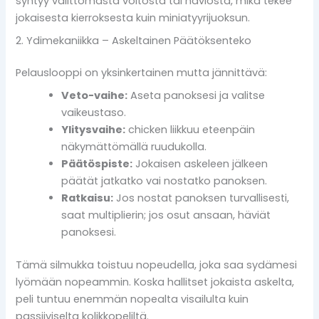
syntyy välittömästä voitosta tai häviöstä, mikä tekee
jokaisesta kierroksesta kuin miniatyyrijuoksun.
2. Ydimekaniikka – Askeltainen Päätöksenteko
Pelauslooppi on yksinkertainen mutta jännittävä:
Veto-vaihe:
Aseta panoksesi ja valitse
vaikeustaso.
Ylitysvaihe:
chicken liikkuu eteenpäin
näkymättömällä ruudukolla.
Päätöspiste:
Jokaisen askeleen jälkeen
päätät jatkatko vai nostatko panoksen.
Ratkaisu:
Jos nostat panoksen turvallisesti,
saat multiplierin; jos osut ansaan, häviät
panoksesi.
Tämä silmukka toistuu nopeudella, joka saa sydämesi
lyömään nopeammin. Koska hallitset jokaista askelta,
peli tuntuu enemmän nopealta visailulta kuin
passiiviselta kolikkopeliltä.