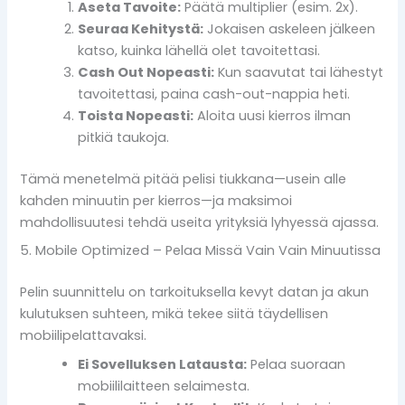
Aseta Tavoite:
Päätä multiplier (esim. 2x).
Seuraa Kehitystä:
Jokaisen askeleen jälkeen
katso, kuinka lähellä olet tavoitettasi.
Cash Out Nopeasti:
Kun saavutat tai lähestyt
tavoitettasi, paina cash-out-nappia heti.
Toista Nopeasti:
Aloita uusi kierros ilman
pitkiä taukoja.
Tämä menetelmä pitää pelisi tiukkana—usein alle
kahden minuutin per kierros—ja maksimoi
mahdollisuutesi tehdä useita yrityksiä lyhyessä ajassa.
5. Mobile Optimized – Pelaa Missä Vain Vain Minuutissa
Pelin suunnittelu on tarkoituksella kevyt datan ja akun
kulutuksen suhteen, mikä tekee siitä täydellisen
mobiilipelattavaksi.
Ei Sovelluksen Latausta:
Pelaa suoraan
mobiililaitteen selaimesta.