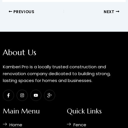
PREVIOUS
NEXT
About Us
Kamberi Pro is a locally trusted construction and
renovation company dedicated to building strong,
lasting spaces for homes and businesses.
F
I
Y
I
a
n
o
c
c
s
u
o
e
t
t
n
b
a
u
-
Main Menu
Quick Links
o
g
b
g
o
r
e
o
k
a
o
Home
Fence
-
m
g