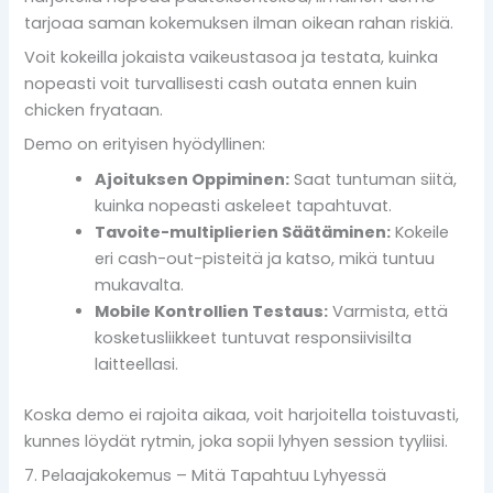
tarjoaa saman kokemuksen ilman oikean rahan riskiä.
Voit kokeilla jokaista vaikeustasoa ja testata, kuinka
nopeasti voit turvallisesti cash outata ennen kuin
chicken fryataan.
Demo on erityisen hyödyllinen:
Ajoituksen Oppiminen:
Saat tuntuman siitä,
kuinka nopeasti askeleet tapahtuvat.
Tavoite-multiplierien Säätäminen:
Kokeile
eri cash-out-pisteitä ja katso, mikä tuntuu
mukavalta.
Mobile Kontrollien Testaus:
Varmista, että
kosketusliikkeet tuntuvat responsiivisilta
laitteellasi.
Koska demo ei rajoita aikaa, voit harjoitella toistuvasti,
kunnes löydät rytmin, joka sopii lyhyen session tyyliisi.
7. Pelaajakokemus – Mitä Tapahtuu Lyhyessä