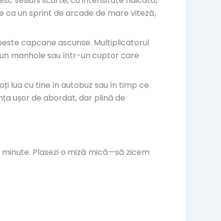
sc sesiuni scurte, cu intensitate ridicată,
ca un sprint de arcade de mare viteză,
ă peste capcane ascunse. Multiplicatorul
r-un manhole sau într-un cuptor care
i lua cu tine în autobuz sau în timp ce
ța ușor de abordat, dar plină de
eva minute. Plasezi o miză mică—să zicem