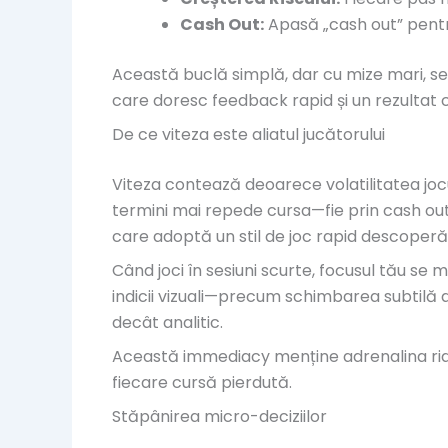
Cash Out:
Apasă „cash out” pentru
Această buclă simplă, dar cu mize mari, se
care doresc feedback rapid și un rezultat 
De ce viteza este aliatul jucătorului
Viteza contează deoarece volatilitatea jocu
termini mai repede cursa—fie prin cash out 
care adoptă un stil de joc rapid descoperă
Când joci în sesiuni scurte, focusul tău se 
indicii vizuali—precum schimbarea subtilă 
decât analitic.
Această immediacy menține adrenalina ridic
fiecare cursă pierdută.
Stăpânirea micro-deciziilor