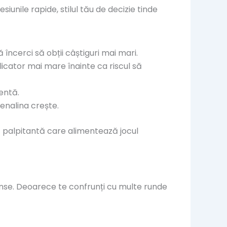
iunile rapide, stilul tău de decizie tinde
încerci să obții câștiguri mai mari.
plicator mai mare înainte ca riscul să
entă.
enalina crește.
ă palpitantă care alimentează jocul
ntense. Deoarece te confrunți cu multe runde