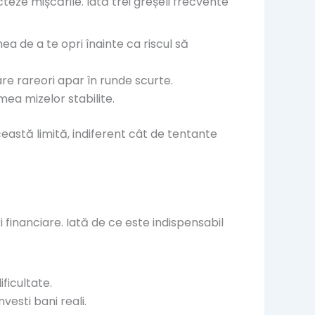
teze mișcările. Iată trei greșeli frecvente
ea de a te opri înainte ca riscul să
re rareori apar în runde scurte.
mea mizelor stabilite.
ceastă limită, indiferent cât de tentante
financiare. Iată de ce este indispensabil
ficultate.
vesti bani reali.