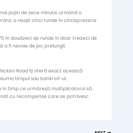
 mai puțin de zece minute, urmând o
rânz, a reușit cinci runde în cincisprezece
70 în douăzeci de runde în doar treizeci de
 a fi nevoie de joc prelungit.
Chicken Road îți oferă exact această
onsuma timpul sau bankroll-ul.
m în timp ce urmărești multiplicatorul să
iplinat cu recompense care se potrivesc
NEXT