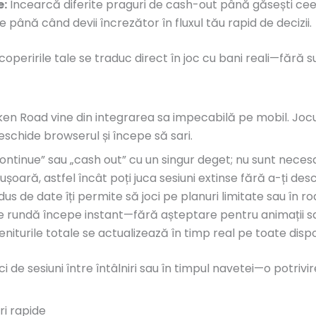
e:
Încearcă diferite praguri de cash-out până găsești ceea
până când devii încrezător în fluxul tău rapid de decizii.
peririle tale se traduc direct în joc cu bani reali—fără su
ken Road vine din integrarea sa impecabilă pe mobil. Jocul 
schide browserul și începe să sari.
ntinue” sau „cash out” cu un singur deget; nu sunt neces
șoară, astfel încât poți juca sesiuni extinse fără a-ți des
s de date îți permite să joci pe planuri limitate sau în r
e rundă începe instant—fără așteptare pentru animații s
niturile totale se actualizează în timp real pe toate dispo
ci de sesiuni între întâlniri sau în timpul navetei—o potri
ri rapide