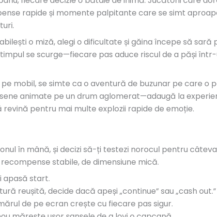
ariu, fiecare decizie o bătaie de inimă. Jucătorii care dore
se rapide și momente palpitante care se simt aproape 
uri.
bilești o miză, alegi o dificultate și găina începe să sar
 timpul se scurge—fiecare pas aduce riscul de a păși înt
e mobil, se simte ca o aventură de buzunar pe care o poț
 desene animate pe un drum aglomerat—adaugă la experien
ă revină pentru mai multe explozii rapide de emoție.
fonul în mână, și decizi să-ți testezi norocul pentru cât
i recompense stabile, de dimensiune mică.
i apasă start.
ură reușită, decide dacă apeși „continue” sau „cash out.”
ărul de pe ecran crește cu fiecare pas sigur.
ou mărește ușor șansele de a lovi o capcană.