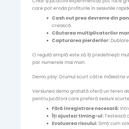
Chiar și jucătorii experimentați pot face gr
care pot eroda profiturile în sesiunile rapid
Cash out prea devreme din pan
crească.
Căutarea multiplicatorilor mari
Capturarea pierderilor:
Dublarea
O regulă simplă este să îți predefinești mul
par numerele mai mari.
Demo play: Drumul scurt către măiestria v
Versiunea demo gratuită oferă un teren de 
pentru jucătorii care preferă sesiuni scurte
Fără înregistrare necesară:
Intr
Îți ajustezi timing-ul:
Testează câ
Evaluarea riscului:
Simți cum vola