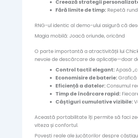
Creează strategii personalizat
Fără limite de timp:
Repetă runde 
RNG-ul identic al demo-ului asigură că desco
Magia mobilă: Joacă oriunde, oricând
O parte importantă a atractivității lui Chic
nevoie de descărcare de aplicație—doar de
Control tactil elegant:
Apasă „co
Economisire de baterie:
Grafică u
Eficiență a datelor:
Consumul redu
Timp de încărcare rapid:
Fiecar
Câștiguri cumulative vizibile:
Ve
Această portabilitate îți permite să faci ze
viteza și confortul.
Povești reale ale jucătorilor despre câștigu