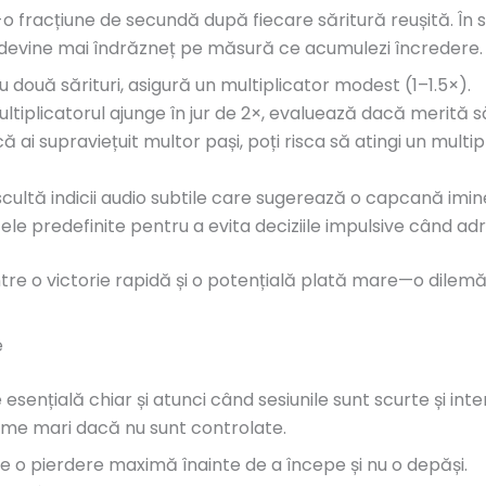
 fracțiune de secundă după fiecare săritură reușită. În ses
devine mai îndrăzneț pe măsură ce acumulezi încredere.
două sărituri, asigură un multiplicator modest (1–1.5×).
tiplicatorul ajunge în jur de 2×, evaluează dacă merită să 
 ai supraviețuit multor pași, poți risca să atingi un multi
cultă indicii audio subtile care sugerează o capcană imin
le predefinite pentru a evita deciziile impulsive când adr
tre o victorie rapidă și o potențială plată mare—o dilem
e
 esențială chiar și atunci când sesiunile sunt scurte și i
leme mari dacă nu sunt controlate.
 o pierdere maximă înainte de a începe și nu o depăși.