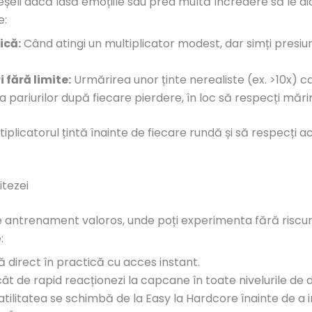
eșeli dacă lasă emoțiile sau prea multă încredere să le dic
e:
ică:
Când atingi un multiplicator modest, dar simți presiun
 fără limite:
Urmărirea unor ținte nerealiste (ex. >10x) ca
 pariurilor după fiecare pierdere, în loc să respecți mări
tiplicatorul țintă înainte de fiecare rundă și să respecți a
itezei
antrenament valoros, unde poți experimenta fără riscuri 
:
ă direct în practică cu acces instant.
t de rapid reacționezi la capcane în toate nivelurile de di
tilitatea se schimbă de la Easy la Hardcore înainte de a in