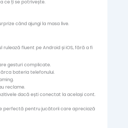
 ce ți se potrivește.
rprize când ajungi la masa live.
rulează fluent pe Android și iOS, fără a fi
are gesturi complicate.
cărca bateria telefonului.
oaming.
au reclame.
zitivele dacă ești conectat la același cont.
vire perfectă pentru jucătorii care apreciază