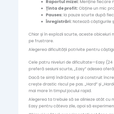
Raportul mizei:
Menține fiecare mi
Ținta de profit:
Obține un mic prof
Pauses:
Ia pauze scurte după fie
Înregistrări:
Notează câștigurile și
Chiar și în explozii scurte, aceste obiceiur
pe frustrare.
Alegerea dificultății potrivite pentru câștig
Cele patru niveluri de dificultate—Easy (24 
preferă sesiuni scurte, „Easy” adesea oferă
Dacă te simți îndrăzneț și ai construit înc
crește drastic riscul pe pas. „Hard” și „Har
mai mare în timpul jocului rapid.
Alegerea ta trebuie să se alinieze atât cu 
Easy pentru câteva zile, apoi să experimen