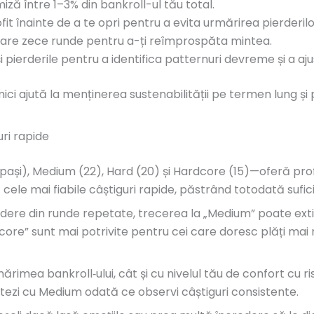
ză între 1–3% din bankroll-ul tău total.
it înainte de a te opri pentru a evita urmărirea pierderilo
care zece runde pentru a-ți reîmprospăta mintea.
 pierderile pentru a identifica patternuri devreme și a aju
i mici ajută la menținerea sustenabilității pe termen lung 
uri rapide
pași), Medium (22), Hard (20) și Hardcore (15)—oferă profil
 cele mai fiabile câștiguri rapide, păstrând totodată sufi
redere din runde repetate, trecerea la „Medium” poate extin
dcore” sunt mai potrivite pentru cei care doresc plăți mai m
mărimea bankroll‑ului, cât și cu nivelul tău de confort cu 
tezi cu Medium odată ce observi câștiguri consistente.