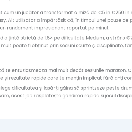
luit cum un jucător a transformat o miză de €5 în €250 în
. Alt utilizator a împărtășit că, în timpul unei pauze de p
—un randament impresionant raportat pe minut.
 o țintă strictă de 1.8× pe dificultate Medium, a strâns €
t poate fi obținut prin sesiuni scurte și disciplinate, fără
cată te entuziasmează mai mult decât sesiunile maraton, 
ee și rezultate rapide care te mențin implicat fără a-ți c
alege dificultatea și lasă-ți găina să sprintzeze peste dru
care, acest joc răsplătește gândirea rapidă și jocul disc