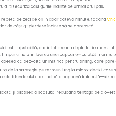
 a-ți securiza câștigurile înainte de următorul pas.
 repetă de zeci de ori în doar câteva minute, făcând
Chi
clar de câștig–pierdere înainte să se oprească.
lui este ajustabilă, dar întotdeauna depinde de momentul 
timpuriu, fie prin lovirea unei capcane—cu atât mai multe 
 adesea că dezvoltă un instinct pentru timing, care pare 
mută de la strategie pe termen lung la micro-decizii care se
a culorii fundalului care indică o capcană iminentă—și rea
ată și plictiseala scăzută, reducând tentația de a overt