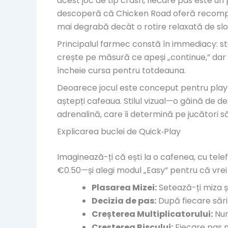
acest joc de tip crash, fiecare pas este un p
descoperă că Chicken Road oferă recompen
mai degrabă decât o rotire relaxată de slot
Principalul farmec constă în immediacy: sta
crește pe măsură ce apeși „continue,” dar
încheie cursa pentru totdeauna.
Deoarece jocul este conceput pentru play p
aștepți cafeaua. Stilul vizual—o găină de
adrenalină, care îi determină pe jucători s
Explicarea buclei de Quick‑Play
Imaginează-ți că ești la o cafenea, cu tele
€0.50—și alegi modul „Easy” pentru că vre
Plasarea Mizei:
Setează-ți miza ș
Decizia de pas:
După fiecare sărit
Creșterea Multiplicatorului:
Num
Creșterea Riscului:
Fiecare pas n