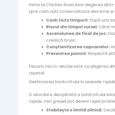
Inima lui Chicken Road este alegerea dintr-o
spre cash outs conservatoare devreme și 
Cash Outs timpurii:
După una sau 
Riscul din timpul cursei:
Când mul
Ascensiunea de final de joc:
Dacă
crească brusc.
Conștientizarea capcanelor:
As
Prevenirea panicii:
Respectă ținte
Fiecare micro-decizie este ca alegerea din
repetat.
Gestionarea bankroll‑ului în sesiunile rapid
O abordare disciplinată a bankroll‑ului este
rapide, mici greșeli pot deveni rapid prob
Stabilește o limită zilnică:
Decide