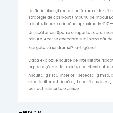
Un fir de discuții recent pe forum a dezvă
strategie de cash‑out timpuriu pe modul Easy
minute, fiecare aducând aproximativ €10
Un jucător din Spania a raportat că, urmând
minute. Aceste anecdote subliniază cât de mul
Ești gata să iei drumul? Ia-ți găina!
Dacă exploziile scurte de intensitate ridi
experiență: runde rapide, decizii instantan
Ascultă-ți riscul interior—setează-ți miza, 
urce. Indiferent dacă ești acasă sau în miș
perfect rutinei tale zilnice.
PREVIOUS