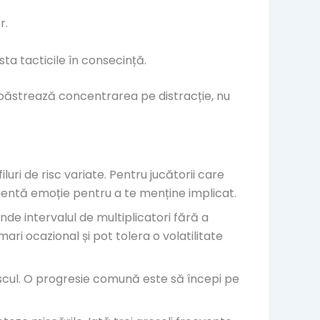
r.
sta tacticile în consecință.
și păstrează concentrarea pe distracție, nu
uri de risc variate. Pentru jucătorii care
cientă emoție pentru a te menține implicat.
de intervalul de multiplicatori fără a
ari ocazional și pot tolera o volatilitate
riscul. O progresie comună este să începi pe