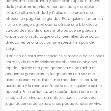
adrenalina instantánea y resolución rápida. El diseño
de la plataforma prioriza conteos de spins rápidos,
slots de alta volatilidad y títulos estilo crash que
ofrecen un pago en segundos. Para quienes aman un
ritmo de juego ágil, el casino ofrece una biblioteca
curada de más de once mil títulos que se pueden
lanzar con un solo toque o clic, permitiéndote saltar
directamente a la acción sin esperar tiempos de
carga.
El núcleo de esta experiencia es el modelo de sesiones
cortas y de alta intensidad: estableces un objetivo
rápido—quizás una gran ganancia o una racha de
pequeñas ganancias—y luego paras una vez que
alcanzas esa meta. Este ritmo mantiene el corazón
acelerado y la mente enfocada en el siguiente spin o
apuesta. En la práctica, una sesión típica dura entre
cinco y diez minutos, durante los cuales se pueden
jugar docenas de spins o unas pocas rondas en vivo.