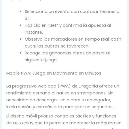
Selecciona un evento con cuotas inferiores a
3:1.
Haz clic en “Bet” y confirma la apuesta al
instante.
Observa los marcadores en tiempo real; cash
out si las cuotas se favorecen.
Recoge las ganancias antes de pasar al
siguiente juego.
Mobile PWA: Juega en Movimiento en Minutos
La progressive web app (PWA) de Dragonia ofrece un
rendimiento cercano al nativo en smartphones. Sin
necesidad de descarga—solo abre tu navegador,
inicia sesión y estarás listo para girar en segundos.
El diseño móvil prioriza controles táctiles y funciones
de auto‑play que te permiten mantener la máquina en