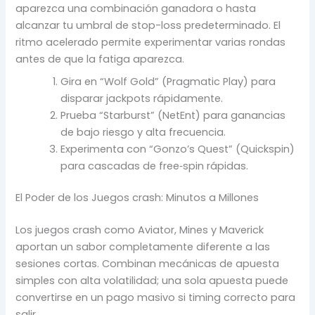
aparezca una combinación ganadora o hasta
alcanzar tu umbral de stop-loss predeterminado. El
ritmo acelerado permite experimentar varias rondas
antes de que la fatiga aparezca.
Gira en “Wolf Gold” (Pragmatic Play) para
disparar jackpots rápidamente.
Prueba “Starburst” (NetEnt) para ganancias
de bajo riesgo y alta frecuencia.
Experimenta con “Gonzo’s Quest” (Quickspin)
para cascadas de free‑spin rápidas.
El Poder de los Juegos crash: Minutos a Millones
Los juegos crash como Aviator, Mines y Maverick
aportan un sabor completamente diferente a las
sesiones cortas. Combinan mecánicas de apuesta
simples con alta volatilidad; una sola apuesta puede
convertirse en un pago masivo si timing correcto para
salir.