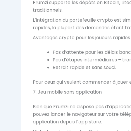
Frumzi supporte les dépôts en Bitcoin, Lite
traditionnels.
L’intégration du portefeuille crypto est sim
rapides, la plupart des demandes étant trai
Avantages crypto pour les joueurs rapides
Pas d’attente pour les délais banc
Pas d’étapes intermédiaires – trans
Retrait rapide et sans souci.
Pour ceux qui veulent commencer à jouer e
7. Jeu mobile sans application
Bien que Frumzi ne dispose pas d’applicati
pouvez lancer le navigateur sur votre télé
application depuis l’app store.