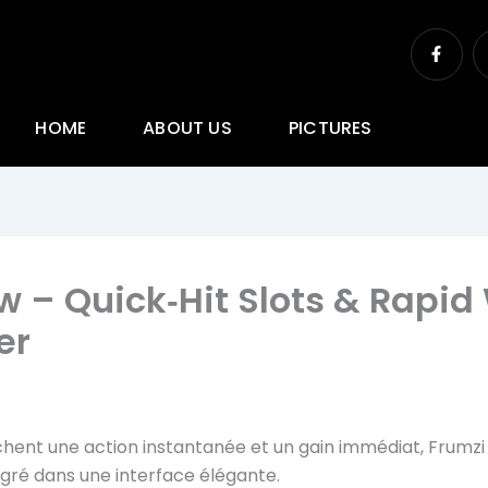
F
a
c
e
b
o
HOME
ABOUT US
PICTURES
o
k
-
f
 – Quick‑Hit Slots & Rapid 
er
chent une action instantanée et un gain immédiat, Frumzi
tégré dans une interface élégante.