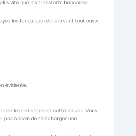
plus vite que les transferts bancaires
yez les fonds. Les retraits sont tout aussi
on évidente.
e comble parfaitement cette lacune. Vous
 – pas besoin de télécharger une