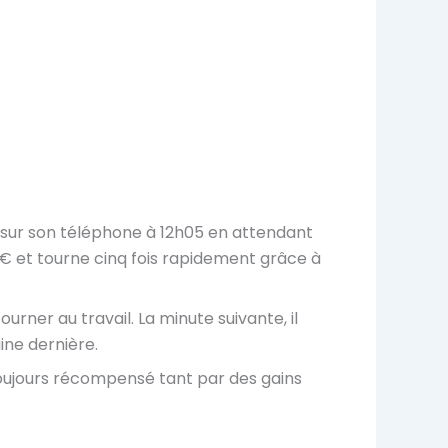
 sur son téléphone à 12h05 en attendant
 € et tourne cinq fois rapidement grâce à
rner au travail. La minute suivante, il
ine dernière.
 toujours récompensé tant par des gains