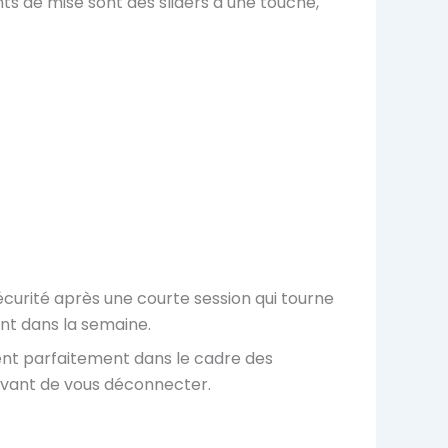
nts de mise sont des sliders à une touche,
curité après une courte session qui tourne
nt dans la semaine.
ent parfaitement dans le cadre des
 avant de vous déconnecter.