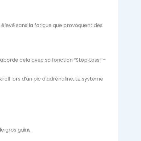
e élevé sans la fatigue que provoquent des
i aborde cela avec sa fonction “Stop‑Loss” –
roll lors d’un pic d’adrénaline. Le système
e gros gains.