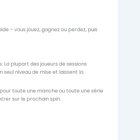
de – vous jouez, gagnez ou perdez, puis
. La plupart des joueurs de sessions
n seul niveau de mise et laissent la
se pour toute une manche ou toute une série
trer sur le prochain spin.