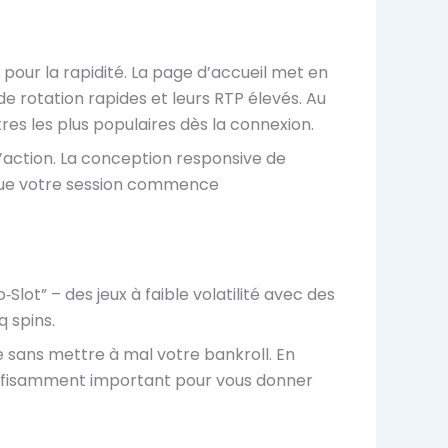
e pour la rapidité. La page d’accueil met en
de rotation rapides et leurs RTP élevés. Au
res les plus populaires dès la connexion.
l’action. La conception responsive de
 que votre session commence
Slot” – des jeux à faible volatilité avec des
 spins.
 sans mettre à mal votre bankroll. En
 suffisamment important pour vous donner