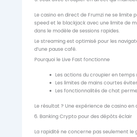
Le casino en direct de Frumzi ne se limite 
speed et le blackjack avec une limite de m
dans le modèle de sessions rapides.
Le streaming est optimisé pour les navigat
d’une pause café.
Pourquoi le Live Fast fonctionne
Les actions du croupier en temps
Les limites de mains courtes évite
Les fonctionnalités de chat perme
Le résultat ? Une expérience de casino en d
6. Banking Crypto pour des dépôts éclair
La rapidité ne concerne pas seulement le ga