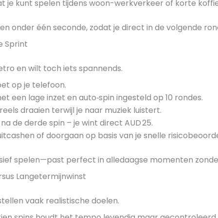
dat je kunt spelen tijdens woon-werkverkeer of korte koff
en onder één seconde, zodat je direct in de volgende ron
e Sprint
 metro en wilt toch iets spannends.
et op je telefoon.
et een lage inzet en auto‑spin ingesteld op 10 rondes.
reels draaien terwijl je naar muziek luistert.
 na de derde spin – je wint direct AUD 25.
 uitcashen of doorgaan op basis van je snelle risicobeoorde
sief spelen—past perfect in alledaagse momenten zonder 
rsus Langetermijnwinst
stellen vaak realistische doelen.
tien spins houdt het tempo levendig maar gecontroleerd.