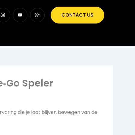
I
Y
I
n
o
c
CONTACT US
s
u
o
t
t
n
a
u
-
g
b
g
r
e
o
a
o
m
g
l
e
-
p
l
u
s
e‑Go Speler
varing die je laat blijven bewegen van de