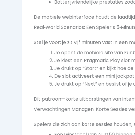
Batterijvriendelijke prestaties zo
De mobiele webinterface houdt de laadtijd
Real‑World Scenarios: Een Speler’s 5‑Minut
Stel je voor: je zit vijf minuten vast in een
Je opent de mobiele site van Funb
Je kiest een Pragmatic Play slot m
Je drukt op “Start” en kijkt hoe de 
De slot activeert een mini jackpot
Je drukt op “Next” en beslist of je
Dit patroon—korte uitbarstingen van inten
Verwachtingen Managen: Korte Sessies ve
Spelers die zich aan korte sessies houden, 
Een winstdoel van AUD 50 binnen 