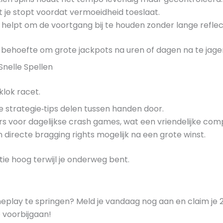
t je stopt voordat vermoeidheid toeslaat.
e helpt om de voortgang bij te houden zonder lange reflec
en behoefte om grote jackpots na uren of dagen na te jage
nelle Spellen
klok racet.
 je strategie‑tips delen tussen handen door.
 voor dagelijkse crash games, wat een vriendelijke comp
directe bragging rights mogelijk na een grote winst.
e hoog terwijl je onderweg bent.
meplay te springen? Meld je vandaag nog aan en claim je 200
 voorbijgaan!