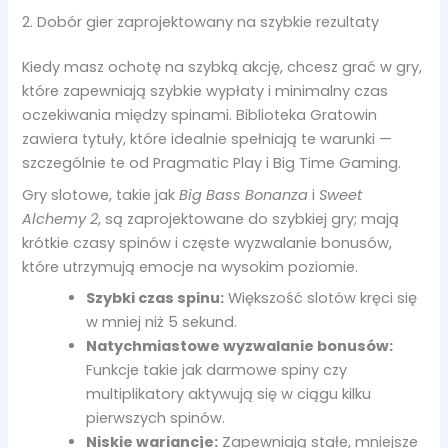
2. Dobór gier zaprojektowany na szybkie rezultaty
Kiedy masz ochotę na szybką akcję, chcesz grać w gry,
które zapewniają szybkie wypłaty i minimalny czas
oczekiwania między spinami. Biblioteka Gratowin
zawiera tytuły, które idealnie spełniają te warunki —
szczególnie te od Pragmatic Play i Big Time Gaming.
Gry slotowe, takie jak
Big Bass Bonanza
i
Sweet
Alchemy 2
, są zaprojektowane do szybkiej gry; mają
krótkie czasy spinów i częste wyzwalanie bonusów,
które utrzymują emocje na wysokim poziomie.
Szybki czas spinu:
Większość slotów kręci się
w mniej niż 5 sekund.
Natychmiastowe wyzwalanie bonusów:
Funkcje takie jak darmowe spiny czy
multiplikatory aktywują się w ciągu kilku
pierwszych spinów.
Niskie wariancje:
Zapewniają stałe, mniejsze