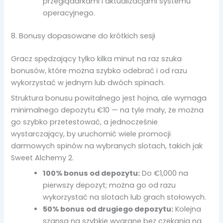
przeglądarkami i aktualizacjami systemu
operacyjnego.
8. Bonusy dopasowane do krótkich sesji
Gracz spędzający tylko kilka minut na raz szuka
bonusów, które można szybko odebrać i od razu
wykorzystać w jednym lub dwóch spinach.
Struktura bonusu powitalnego jest hojna, ale wymaga
minimalnego depozytu €10 — na tyle mały, że można
go szybko przetestować, a jednocześnie
wystarczający, by uruchomić wiele promocji
darmowych spinów na wybranych slotach, takich jak
Sweet Alchemy 2.
100% bonus od depozytu:
Do €1,000 na
pierwszy depozyt; można go od razu
wykorzystać na slotach lub grach stołowych.
50% bonus od drugiego depozytu:
Kolejna
szansa na szybkie wygrane bez czekania na