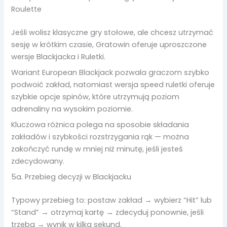
Roulette
Jeśli wolisz klasyczne gry stołowe, ale chcesz utrzymać
sesję w krótkim czasie, Gratowin oferuje uproszczone
wersje Blackjacka i Ruletki.
Wariant European Blackjack pozwala graczom szybko
podwoić zakład, natomiast wersja speed ruletki oferuje
szybkie opcje spinów, które utrzymują poziom
adrenaliny na wysokim poziomie.
Kluczowa różnica polega na sposobie składania
zakładów i szybkości rozstrzygania rąk — można
zakończyć rundę w mniej niż minutę, jeśli jesteś
zdecydowany.
5a. Przebieg decyzji w Blackjacku
Typowy przebieg to: postaw zakład → wybierz “Hit” lub
“Stand” → otrzymaj kartę → zdecyduj ponownie, jeśli
trzeba → wynik w kilka sekund.