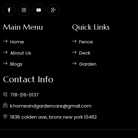
F
I
Y
I
a
n
o
c
c
s
u
o
e
t
t
n
b
a
u
-
Main Menu
Quick Links
o
g
b
g
o
r
e
o
k
a
o
Home
Fence
-
m
g
f
l
e
About Us
Deck
-
p
Blogs
Garden
l
u
s
Contact Info
718-216-0137
k.homeandgardencare@gmail.com
1836 colden ave, bronx new york 10462