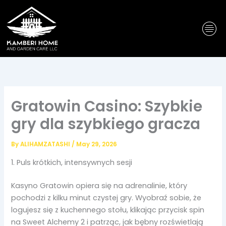
Skip
to
content
Gratowin Casino: Szybkie
gry dla szybkiego gracza
By
ALIHAMZATASHI
/
May 29, 2026
1. Puls krótkich, intensywnych sesji
Kasyno Gratowin opiera się na adrenalinie, który
pochodzi z kilku minut czystej gry. Wyobraź sobie, że
logujesz się z kuchennego stołu, klikając przycisk spin
na Sweet Alchemy 2 i patrząc, jak bębny rozświetlają