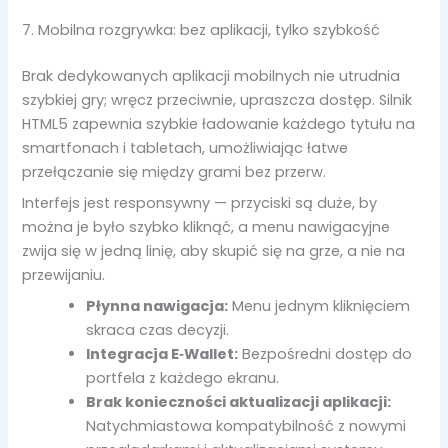
7. Mobilna rozgrywka: bez aplikacji, tylko szybkość
Brak dedykowanych aplikacji mobilnych nie utrudnia
szybkiej gry; wręcz przeciwnie, upraszcza dostęp. Silnik
HTML5 zapewnia szybkie ładowanie każdego tytułu na
smartfonach i tabletach, umożliwiając łatwe
przełączanie się między grami bez przerw.
Interfejs jest responsywny — przyciski są duże, by
można je było szybko kliknąć, a menu nawigacyjne
zwija się w jedną linię, aby skupić się na grze, a nie na
przewijaniu.
Płynna nawigacja:
Menu jednym kliknięciem
skraca czas decyzji.
Integracja E‑Wallet:
Bezpośredni dostęp do
portfela z każdego ekranu.
Brak konieczności aktualizacji aplikacji:
Natychmiastowa kompatybilność z nowymi