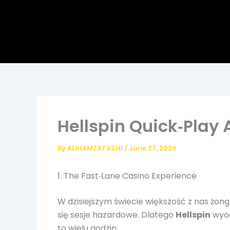
Skip
to
content
Hellspin Quick‑Play 
By
ALIHAMZATASHI
/
June 27, 2026
1. The Fast‑Lane Casino Experience
W dzisiejszym świecie większość z nas żong
się sesje hazardowe. Dlatego
Hellspin
wyod
to wielu godzin.