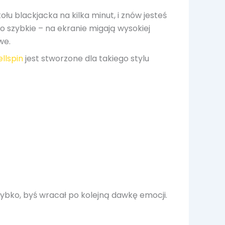
ołu blackjacka na kilka minut, i znów jesteś
o szybkie – na ekranie migają wysokiej
we.
ellspin
jest stworzone dla takiego stylu
szybko, byś wracał po kolejną dawkę emocji.