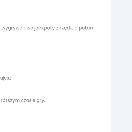
ry wygrywa dwa jackpoty z rzędu, a potem
ujesz.
rótszym czasie gry.