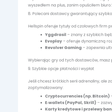
wyszedłem na plus, zanim opuściłem biuro
8. Polecani dostawcy gwarantujący szybk
Hellspin oferuje tytuły od czołowych firm p
Yggdrasil
– znany z szybkich bę
Evoplay
– oferuje dynamiczną ro
Revolver Gaming
– zapewnia ultr
Wybierając gry od tych dostawców, masz p
9. Szybkie opcje płatności i wypłat
Jeśli chcesz krótkich serii adrenaliny, al
zoptymalizowany:
Cryptocurrencies (np. Bitcoin)
–
E‑wallets (PayPal, Skrill)
– zazwy
Karty kredytowe i przelewy ba