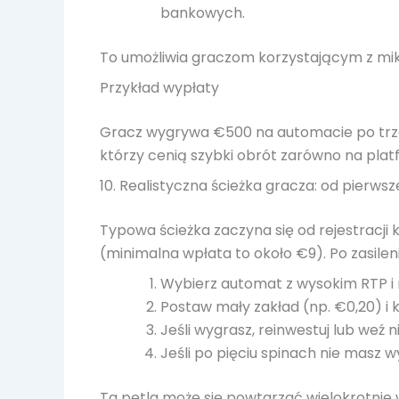
bankowych.
To umożliwia graczom korzystającym z mikro
Przykład wypłaty
Gracz wygrywa €500 na automacie po trzech
którzy cenią szybki obrót zarówno na platfo
10. Realistyczna ścieżka gracza: od pierws
Typowa ścieżka zaczyna się od rejestracji
(minimalna wpłata to około €9). Po zasilen
Wybierz automat z wysokim RTP i 
Postaw mały zakład (np. €0,20) i k
Jeśli wygrasz, reinwestuj lub weź n
Jeśli po pięciu spinach nie masz w
Ta pętla może się powtarzać wielokrotnie 