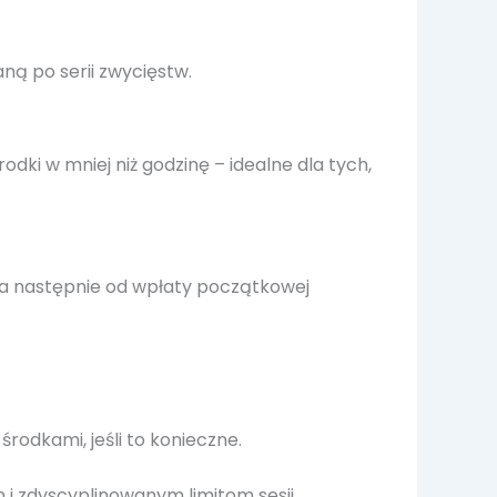
ną po serii zwycięstw.
ki w mniej niż godzinę – idealne dla tych,
, a następnie od wpłaty początkowej
rodkami, jeśli to konieczne.
 i zdyscyplinowanym limitom sesji.