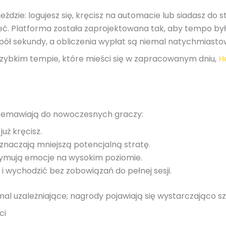
dzie: logujesz się, kręcisz na automacie lub siadasz do st
zeć. Platforma została zaprojektowana tak, aby tempo był
ę w pół sekundy, a obliczenia wypłat są niemal natychmiasto
 szybkim tempie, które mieści się w zapracowanym dniu,
H
 przemawiają do nowoczesnych graczy:
już kręcisz.
znaczają mniejszą potencjalną stratę.
zymują emocje na wysokim poziomie.
 wychodzić bez zobowiązań do pełnej sesji.
emal uzależniające; nagrody pojawiają się wystarczająco 
ci