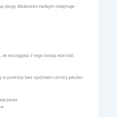
ą akcję. Biblioteka Hellspin obejmuje
uć, że wyciągasz z tego swoją wartość.
 w podróży bez opóźnień i utraty jakości
adczenia.
e.