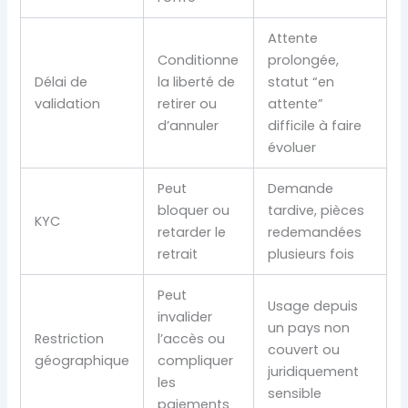
Attente
Conditionne
prolongée,
Délai de
la liberté de
statut “en
validation
retirer ou
attente”
d’annuler
difficile à faire
évoluer
Peut
Demande
bloquer ou
tardive, pièces
KYC
retarder le
redemandées
retrait
plusieurs fois
Peut
Usage depuis
invalider
un pays non
Restriction
l’accès ou
couvert ou
géographique
compliquer
juridiquement
les
sensible
paiements