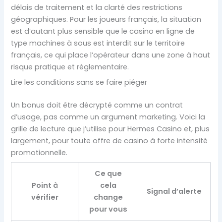
délais de traitement et la clarté des restrictions
géographiques. Pour les joueurs français, la situation
est d’autant plus sensible que le casino en ligne de
type machines à sous est interdit sur le territoire
français, ce qui place l’opérateur dans une zone à haut
risque pratique et réglementaire.
Lire les conditions sans se faire piéger
Un bonus doit être décrypté comme un contrat
d’usage, pas comme un argument marketing. Voici la
grille de lecture que j’utilise pour Hermes Casino et, plus
largement, pour toute offre de casino à forte intensité
promotionnelle.
Ce que
Point à
cela
Signal d’alerte
vérifier
change
pour vous