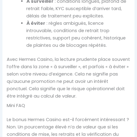
À surveiller
: conditions longues, plafond de
retrait faible, KYC susceptible d’arriver tard,
délais de traitement peu explicites.
À éviter
: règles ambiguës, licence
introuvable, conditions de retrait trop
restrictives, support peu cohérent, historique
de plaintes ou de blocages répétés.
Avec Hermes Casino, la lecture prudente place souvent
l’offre dans la zone « à surveiller », et parfois « à éviter »
selon votre niveau d’exigence. Cela ne signifie pas
qu’aucune promotion ne peut avoir un intérêt
ponctuel. Cela signifie que le risque opérationnel doit
être intégré au calcul de valeur.
Mini FAQ
Le bonus Hermes Casino est-il forcément intéressant ?
Non. Un pourcentage élevé n’a de valeur que si les
conditions de mise, les retraits et la vérification du