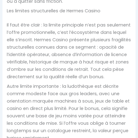
ou à quitter sans friction.
Les limites structurelles de Hermes Casino
Il faut être clair : la limite principale n’est pas seulement
l’offre promotionnelle, c’est l’écosystème dans lequel
elle s’inscrit. Hermes Casino présente plusieurs fragilités
structurelles connues dans ce segment : opacité de
l’identité opérateur, absence d’information de licence
vérifiable, historique de marque à haut risque et zones
d’ombre sur les conditions de retrait. Tout cela pèse
directement sur la qualité réelle d’un bonus.
Autre limite importante : la ludothèque est décrite
comme modeste face aux gros leaders, avec une
orientation marquée machines à sous, jeux de table et
casino en direct plus limité. Pour le bonus, cela signifie
souvent une base de jeu moins variée pour atteindre
les conditions de mise. Si l’offre vous oblige à tourner
longtemps sur un catalogue restreint, la valeur perçue