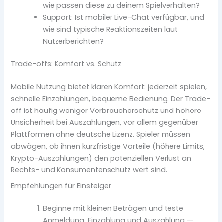
wie passen diese zu deinem Spielverhalten?
Support: Ist mobiler Live-Chat verfügbar, und
wie sind typische Reaktionszeiten laut
Nutzerberichten?
Trade-offs: Komfort vs. Schutz
Mobile Nutzung bietet klaren Komfort: jederzeit spielen,
schnelle Einzahlungen, bequeme Bedienung. Der Trade-
off ist häufig weniger Verbraucherschutz und höhere
Unsicherheit bei Auszahlungen, vor allem gegenüber
Plattformen ohne deutsche Lizenz. Spieler müssen
abwägen, ob ihnen kurzfristige Vorteile (höhere Limits,
Krypto-Auszahlungen) den potenziellen Verlust an
Rechts- und Konsumentenschutz wert sind.
Empfehlungen für Einsteiger
Beginne mit kleinen Beträgen und teste
Anmeldung, Einzahlung und Auszahlung —