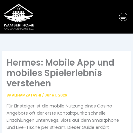
Skip
to
content
Hermes: Mobile App und
mobiles Spielerlebnis
verstehen
By
ALIHAMZATASHI
/
June 1, 2026
Für Einsteiger ist die mobile Nutzung eines Casino-
Angebots oft der erste Kontaktpunkt: schnelle
Einzahlungen unterwegs, Slots auf dem Smartphone
und Live-Tische per Stream. Dieser Guide erklärt