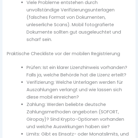
Viele Probleme entstehen durch
unvollständige Verifizierungsunterlagen
(falsches Format von Dokumenten,
unleserliche Scans). Mobil fotografierte
Dokumente sollten gut ausgeleuchtet und
scharf sein.
Praktische Checkliste vor der mobilen Registrierung
Prüfen: Ist ein klarer Lizenzhinweis vorhanden?
Falls ja, welche Behörde hat die Lizenz erteilt?
Verifizierung: Welche Unterlagen werden für
Auszahlungen verlangt und wie lassen sich
diese mobil einreichen?
Zahlung: Werden beliebte deutsche
Zahlungsmethoden angeboten (SOFORT,
Giropay)? Sind Krypto-Optionen vorhanden
und welche Auswirkungen haben sie?
Limits: Gibt es Einsatz- oder Monatslimits, und