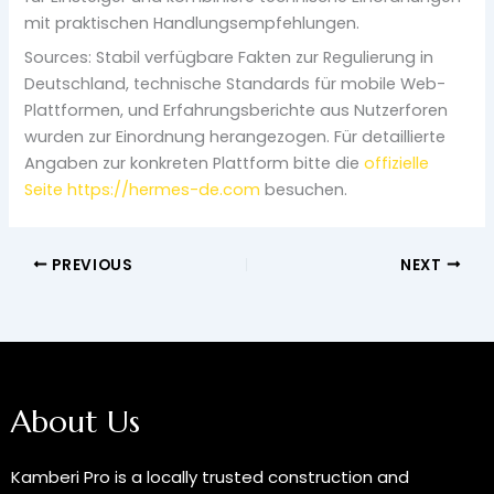
mit praktischen Handlungsempfehlungen.
Sources: Stabil verfügbare Fakten zur Regulierung in
Deutschland, technische Standards für mobile Web-
Plattformen, und Erfahrungsberichte aus Nutzerforen
wurden zur Einordnung herangezogen. Für detaillierte
Angaben zur konkreten Plattform bitte die
offizielle
Seite https://hermes-de.com
besuchen.
PREVIOUS
NEXT
About Us
Kamberi Pro is a locally trusted construction and