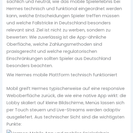
sachlich und neutral, wie das mobile Spielerlebnis bei
Hermes technisch und funktional eingeordnet werden
kann, welche Entscheidungen Spieler treffen müssen
und welche Fallstricke in Deutschland besonders
relevant sind. Ziel ist nicht zu werben, sondern zu
bewerten: Wie zuverlässig ist die App-ähnliche
Oberfläche, welche Zahlungsmethoden sind
praxisgerecht und welche regulatorischen
Einschränkungen sollten Spieler aus Deutschland
besonders beachten.
Wie Hermes mobile Plattform technisch funktioniert
Mobil greift Hermes typischerweise auf eine responsive
Weboberfläche zurück, die wie eine native App wirkt: die
Lobby skaliert auf kleine Bildschirme, Menüs lassen sich
per Touch steuern und Live-Streams werden adaptiv
ausgeliefert. Aus technischer Sicht sind die wichtigsten
Punkte: