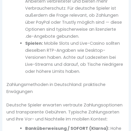
Anbietern verbreiteter und bieten mehr
Verbraucherschutz. Für deutsche Spieler ist
außerdem die Frage relevant, ob Zahlungen
über PayPal oder Trustly möglich sind — diese
Optionen sind typischerweise an lizenzierte
.de-Angebote gebunden.
Spielen:
Mobile Slots und Live-Casino sollten
dieselben RTP-Angaben wie Desktop-
Versionen haben. Achte auf Ladezeiten bei
Live-Streams und darauf, ob Tische niedrigere
oder höhere Limits haben.
Zahlungsmethoden in Deutschland: praktische
Erwägungen
Deutsche Spieler erwarten vertraute Zahlungsoptionen
und transparente Gebühren. Typische Zahlungsarten
und ihre Vor- und Nachteile im mobilen Kontext:
Banküberweisung / SOFORT (Klarna):
Hohe