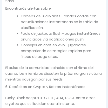
flash.
Encontrarás alertas sobre:
Torneos de Lucky Slots—rondas cortas con
actualizaciones instantáneas en la tabla de
clasificación.
Pools de jackpots flash—pagos instantáneos
anunciados vía notificaciones push.
Consejos en chat en vivo—jugadores
compartiendo estrategias rápidas para
líneas de pago altas.
El pulso de la comunidad coincide con el ritmo del
casino; los miembros discuten la próxima gran victoria
mientras navegan por sus feeds.
6. Depósitos en Crypto y Retiros Instantáneos
Lucky Block acepta BTC, ETH, ADA, DOGE entre otros—
cryptos que se liquidan casi al instante.