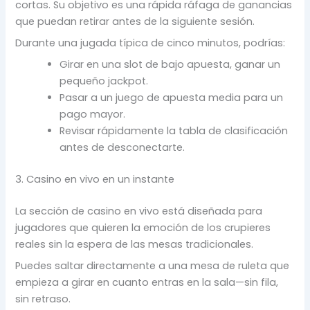
cortas. Su objetivo es una rápida ráfaga de ganancias
que puedan retirar antes de la siguiente sesión.
Durante una jugada típica de cinco minutos, podrías:
Girar en una slot de bajo apuesta, ganar un
pequeño jackpot.
Pasar a un juego de apuesta media para un
pago mayor.
Revisar rápidamente la tabla de clasificación
antes de desconectarte.
3. Casino en vivo en un instante
La sección de casino en vivo está diseñada para
jugadores que quieren la emoción de los crupieres
reales sin la espera de las mesas tradicionales.
Puedes saltar directamente a una mesa de ruleta que
empieza a girar en cuanto entras en la sala—sin fila,
sin retraso.