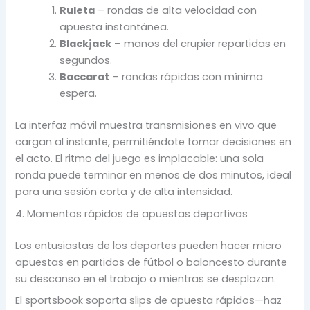
Ruleta
– rondas de alta velocidad con
apuesta instantánea.
Blackjack
– manos del crupier repartidas en
segundos.
Baccarat
– rondas rápidas con mínima
espera.
La interfaz móvil muestra transmisiones en vivo que
cargan al instante, permitiéndote tomar decisiones en
el acto. El ritmo del juego es implacable: una sola
ronda puede terminar en menos de dos minutos, ideal
para una sesión corta y de alta intensidad.
4. Momentos rápidos de apuestas deportivas
Los entusiastas de los deportes pueden hacer micro
apuestas en partidos de fútbol o baloncesto durante
su descanso en el trabajo o mientras se desplazan.
El sportsbook soporta slips de apuesta rápidos—haz