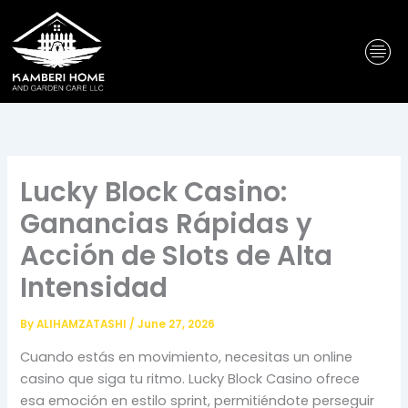
Skip
to
content
Lucky Block Casino:
Ganancias Rápidas y
Acción de Slots de Alta
Intensidad
By
ALIHAMZATASHI
/
June 27, 2026
Cuando estás en movimiento, necesitas un online
casino que siga tu ritmo. Lucky Block Casino ofrece
esa emoción en estilo sprint, permitiéndote perseguir