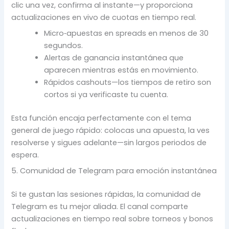
clic una vez, confirma al instante—y proporciona
actualizaciones en vivo de cuotas en tiempo real.
Micro‑apuestas en spreads en menos de 30
segundos.
Alertas de ganancia instantánea que
aparecen mientras estás en movimiento.
Rápidos cashouts—los tiempos de retiro son
cortos si ya verificaste tu cuenta.
Esta función encaja perfectamente con el tema
general de juego rápido: colocas una apuesta, la ves
resolverse y sigues adelante—sin largos periodos de
espera.
5. Comunidad de Telegram para emoción instantánea
Si te gustan las sesiones rápidas, la comunidad de
Telegram es tu mejor aliada. El canal comparte
actualizaciones en tiempo real sobre torneos y bonos