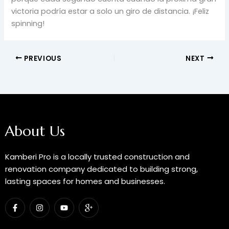
victoria podría estar a solo un giro de distancia. ¡Feliz
spinning!
PREVIOUS
NEXT
About Us
Kamberi Pro is a locally trusted construction and
renovation company dedicated to building strong,
lasting spaces for homes and businesses.
F
I
Y
I
a
n
o
c
c
s
u
o
e
t
t
n