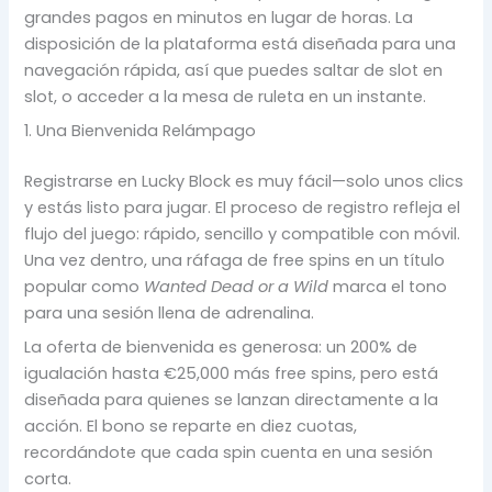
grandes pagos en minutos en lugar de horas. La
disposición de la plataforma está diseñada para una
navegación rápida, así que puedes saltar de slot en
slot, o acceder a la mesa de ruleta en un instante.
1. Una Bienvenida Relámpago
Registrarse en Lucky Block es muy fácil—solo unos clics
y estás listo para jugar. El proceso de registro refleja el
flujo del juego: rápido, sencillo y compatible con móvil.
Una vez dentro, una ráfaga de free spins en un título
popular como
Wanted Dead or a Wild
marca el tono
para una sesión llena de adrenalina.
La oferta de bienvenida es generosa: un 200% de
igualación hasta €25,000 más free spins, pero está
diseñada para quienes se lanzan directamente a la
acción. El bono se reparte en diez cuotas,
recordándote que cada spin cuenta en una sesión
corta.