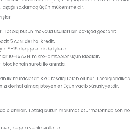
ski aşağı saxlamaq üçün mükəmməldir.
ışlar
. Tətbiq bütün mövcud üsulları bir baxışda göstərir:
it 5 AZN; dərhal kredit.
r; 5–15 dəqiqə ərzində işlənir.
ar 10–15 AZN; mikro-əmtəələr üçün idealdır.
; blockchain sürəti ilə anında.
lakin ilk müraciətdə KYC təsdiqi tələb olunur. Təsdiqləndikdə
nızı dərhal almaq istəyənlər üçün vacib xüsusiyyətdir.
acib amildir. Tətbiq bütün məlumat ötürmələrində son‑nöq
.
mvol, rəqəm və simvollarla.