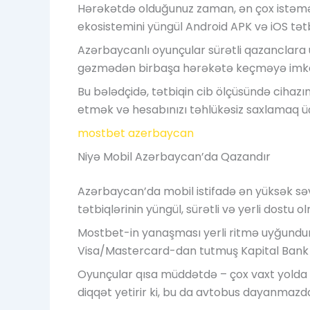
Hərəkətdə olduğunuz zaman, ən çox istəməd
ekosistemini yüngül Android APK və iOS tətb
Azərbaycanlı oyunçular sürətli qazanclara 
gəzmədən birbaşa hərəkətə keçməyə imkan
Bu bələdçidə, tətbiqin cib ölçüsündə cihazı
etmək və hesabınızı təhlükəsiz saxlamaq üç
mostbet azerbaycan
Niyə Mobil Azərbaycan’da Qazandır
Azərbaycan’da mobil istifadə ən yüksək səvi
tətbiqlərinin yüngül, sürətli və yerli dostu o
Mostbet-in yanaşması yerli ritmə uyğundur:
Visa/Mastercard-dan tutmuş Kapital Bank 
Oyunçular qısa müddətdə – çox vaxt yolda və 
diqqət yetirir ki, bu da avtobus dayanmazd