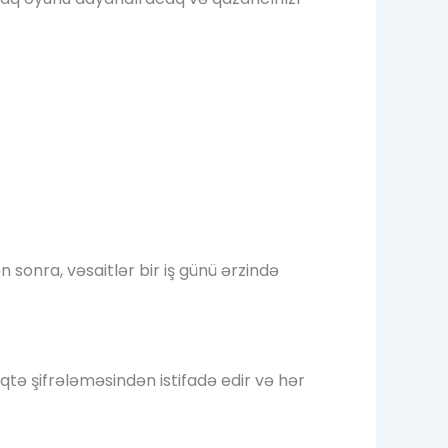
n sonra, vəsaitlər bir iş günü ərzində
tə şifrələməsindən istifadə edir və hər