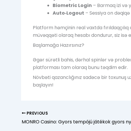
Biometric Login
– Barmaq izi və 
Auto‑Logout
– Sessiya on dəqiqə f
Platform həmçinin real vaxtda fırıldaqçılıq a
müvəqqəti olaraq hesabı dondurur, siz isə em
Başlamağa Hazırsınız?
Əgər sürətli bahis, dərhal spinlər və probl
platforması tam olaraq bunu təqdim edir.
Növbəti qazanclığınız sadəcə bir toxunuş u
başlayın!
PREVIOUS