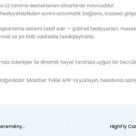
ya üz tanıma dəstəklənən cihazlarda mövcuddur.
əaliyyətsizlikdən sonra avtomatik bağlanır, icazəsiz girişlər
şkarlama sistemi təklif edir — şübhəli fəaliyyətləri, məsələ
ail və ya SMS vasitəsilə təsdiqləyirsiniz.
emsiz ödənişlər ilə dinamik həyat tərzinizə uyğun bir təcrü
zağındadır.
Mostbet Yukle APK
-ni yükləyin, hesabınızı sa
MONRO Casino: Gyors tempójú játékok gyors nyereményekért