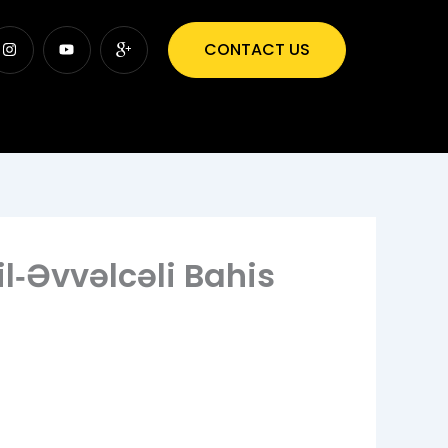
I
Y
I
n
o
c
CONTACT US
s
u
o
t
t
n
a
u
-
g
b
g
r
e
o
a
o
m
g
l
e
-
p
l
u
s
‑Əvvəlcəli Bahis