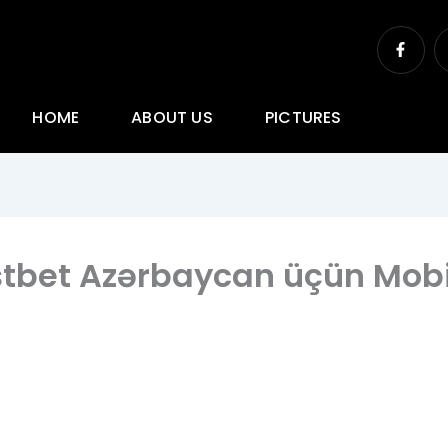
F
a
c
e
b
o
HOME
ABOUT US
PICTURES
o
k
-
f
tbet Azərbaycan üçün Mobil