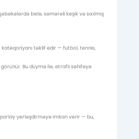
şəbəkələrdə belə, səmərəli keşik və sıxılmış
ateqoriyanı təklif edir — futbol, tennis,
örünür. Bu düymə ilə, ətraflı səhifəyə
-parlay yerləşdirməyə imkan verir — bu,