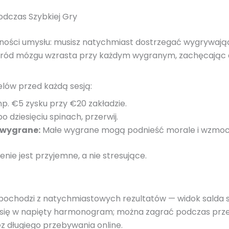
dczas Szybkiej Gry
ności umysłu: musisz natychmiast dostrzegać wygrywają
gród mózgu wzrasta przy każdym wygranym, zachęcając do
lów przed każdą sesją:
p. €5 zysku przy €20 zakładzie.
po dziesięciu spinach, przerwij.
 wygrane:
Małe wygrane mogą podnieść morale i wzmocn
ie jest przyjemne, a nie stresujące.
 pochodzi z natychmiastowych rezultatów — widok salda s
ują się w napięty harmonogram; można zagrać podczas prz
z długiego przebywania online.