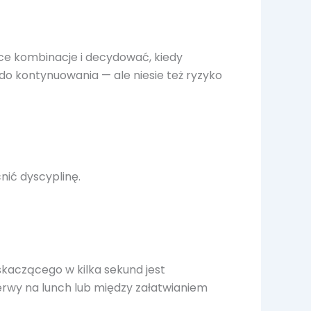
ce kombinacje i decydować, kiedy
 kontynuowania — ale niesie też ryzyko
ić dyscyplinę.
kaczącego w kilka sekund jest
erwy na lunch lub między załatwianiem