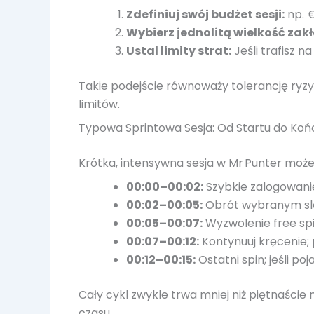
Zdefiniuj swój budżet sesji:
np. €
Wybierz jednolitą wielkość zak
Ustal limity strat:
Jeśli trafisz n
Takie podejście równoważy tolerancję ry
limitów.
Typowa Sprintowa Sesja: Od Startu do Koń
Krótka, intensywna sesja w Mr Punter moż
00:00–00:02:
Szybkie zalogowanie
00:02–00:05:
Obrót wybranym slo
00:05–00:07:
Wyzwolenie free sp
00:07–00:12:
Kontynuuj kręcenie; 
00:12–00:15:
Ostatni spin; jeśli p
Cały cykl zwykle trwa mniej niż piętnaście
czasu.