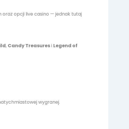
oraz opcji live casino — jednak tutaj
ild
,
Candy Treasures
i
Legend of
 natychmiastowej wygranej.