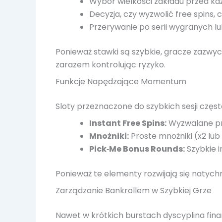
Wybór wielkości zakładu przed k
Decyzja, czy wyzwolić free spins, c
Przerywanie po serii wygranych lub
Ponieważ stawki są szybkie, gracze zazwyc
zarazem kontrolując ryzyko.
Funkcje Napędzające Momentum
Sloty przeznaczone do szybkich sesji częst
Instant Free Spins:
Wyzwalane prz
Mnożniki:
Proste mnożniki (x2 lu
Pick‑Me Bonus Rounds:
Szybkie 
Ponieważ te elementy rozwijają się natych
Zarządzanie Bankrollem w Szybkiej Grze
Nawet w krótkich burstach dyscyplina fina