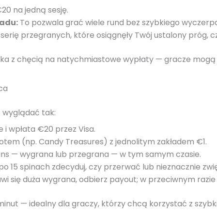
20 na jedną sesję.
ładu:
To pozwala grać wiele rund bez szybkiego wyczerp
a serię przegranych, które osiągnęły Twój ustalony próg, 
zyka z chęcią na natychmiastowe wypłaty — gracze mogą
ca
e wyglądać tak:
 i wpłata €20 przez Visa.
tem (np. Candy Treasures) z jednolitym zakładem €1.
ins — wygrana lub przegrana — w tym samym czasie.
po 15 spinach zdecyduj, czy przerwać lub nieznacznie zwi
ojawi się duża wygrana, odbierz payout; w przeciwnym razie
 minut — idealny dla graczy, którzy chcą korzystać z szy