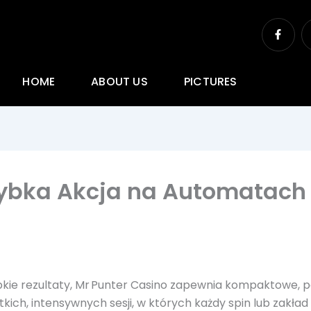
F
a
c
e
b
o
HOME
ABOUT US
PICTURES
o
k
-
f
Szybka Akcja na Automatach
zybkie rezultaty, Mr Punter Casino zapewnia kompaktowe,
tkich, intensywnych sesji, w których każdy spin lub zak