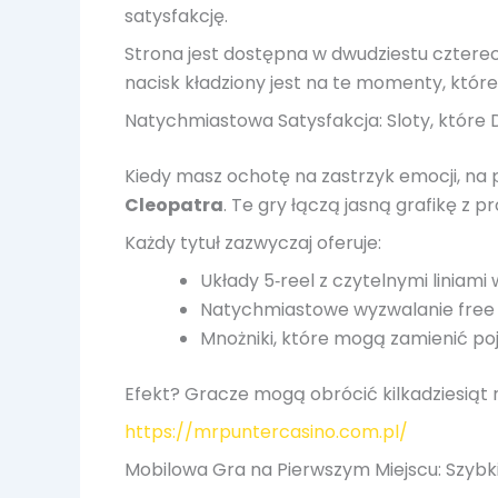
satysfakcję.
Strona jest dostępna w dwudziestu czterech 
nacisk kładziony jest na te momenty, które
Natychmiastowa Satysfakcja: Sloty, które
Kiedy masz ochotę na zastrzyk emocji, na p
Cleopatra
. Te gry łączą jasną grafikę z
Każdy tytuł zazwyczaj oferuje:
Układy 5‑reel z czytelnymi liniami 
Natychmiastowe wyzwalanie free s
Mnożniki, które mogą zamienić poj
Efekt? Gracze mogą obrócić kilkadziesiąt r
https://mrpuntercasino.com.pl/
Mobilowa Gra na Pierwszym Miejscu: Szybki