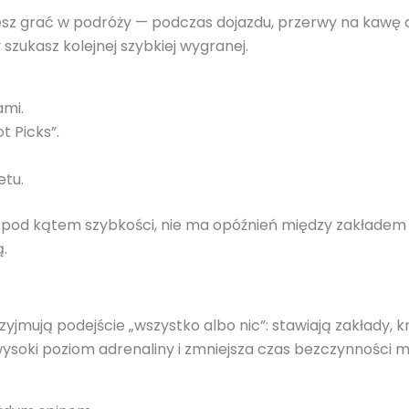
sz grać w podróży — podczas dojazdu, przerwy na kawę czy
szukasz kolejnej szybkiej wygranej.
ami.
t Picks”.
etu.
pod kątem szybkości, nie ma opóźnień między zakładem a
.
yjmują podejście „wszystko albo nic”: stawiają zakłady, 
ysoki poziom adrenaliny i zmniejsza czas bezczynności m