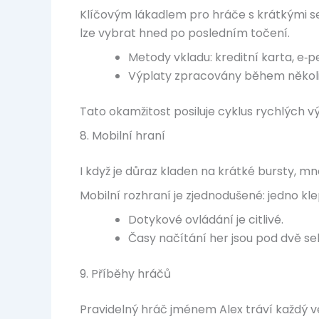
Klíčovým lákadlem pro hráče s krátkými s
lze vybrat hned po posledním točení.
Metody vkladu: kreditní karta, e
Výplaty zpracovány během několi
Tato okamžitost posiluje cyklus rychlých 
8. Mobilní hraní
I když je důraz kladen na krátké bursty, 
Mobilní rozhraní je zjednodušené: jedno kle
Dotykové ovládání je citlivé.
Časy načítání her jsou pod dvě se
9. Příběhy hráčů
Pravidelný hráč jménem Alex tráví každý 