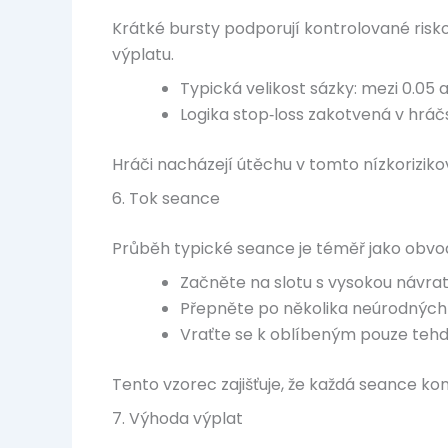
Krátké bursty podporují kontrolované risko
výplatu.
Typická velikost sázky: mezi 0.05 a
Logika stop‑loss zakotvená v hráč
Hráči nacházejí útěchu v tomto nízkorizikov
6. Tok seance
Průběh typické seance je téměř jako obvo
Začněte na slotu s vysokou návrat
Přepněte po několika neúrodných
Vraťte se k oblíbeným pouze tehd
Tento vzorec zajišťuje, že každá seance 
7. Výhoda výplat