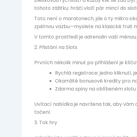
bleskovou rychlostí a každý klik se zdá bý
tohoto zážitku: hráči vloží pár mincí do slo
Toto není o maratonech; jde o ty mikro‑oka
zpětnou vazbu—myslete na klasické fruit ma
V tomto prostředí je adrenalin vaší měnou. 
2. Přistání na Slots
Prvních několik minut po přihlášení je klí
Rychlá registrace: jedno kliknutí,
Okamžité bonusové kredity pro no
Zdarma spiny na oblíbeném slotu j
Uvítací nabídka je navržena tak, aby vám d
točení.
3. Tok hry