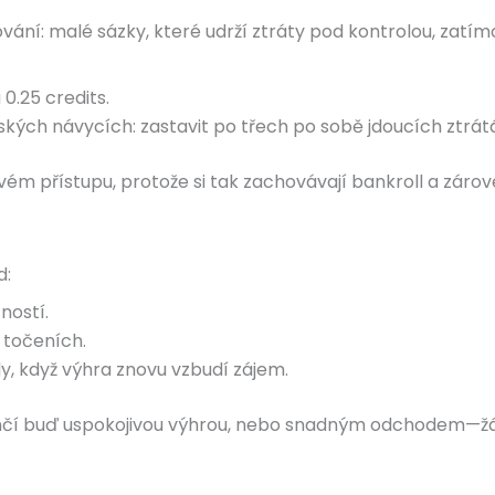
vání: malé sázky, které udrží ztráty pod kontrolou, zatím
 0.25 credits.
ských návycích: zastavit po třech po sobě jdoucích ztrát
ém přístupu, protože si tak zachovávají bankroll a zároveň
d:
ností.
 točeních.
y, když výhra znovu vzbudí zájem.
končí buď uspokojivou výhrou, nebo snadným odchodem—žá