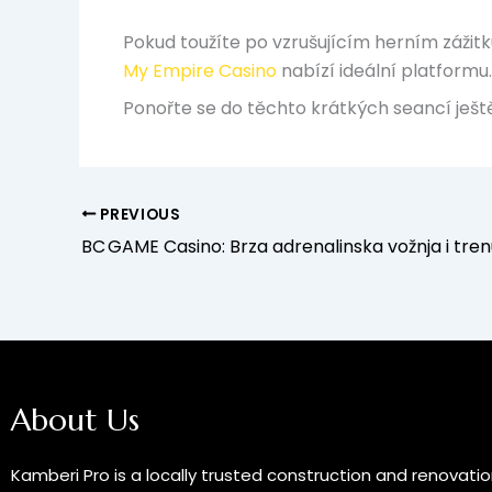
Pokud toužíte po vzrušujícím herním záži
My Empire Casino
nabízí ideální platformu.
Ponořte se do těchto krátkých seancí ještě
PREVIOUS
About Us
Kamberi Pro is a locally trusted construction and renovati