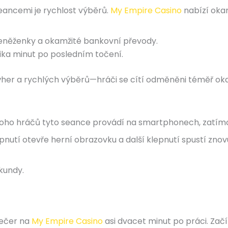
eancemi je rychlost výběrů.
My Empire Casino
nabízí okam
‑peněženky a okamžité bankovní převody.
ka minut po posledním točení.
výher a rychlých výběrů—hráči se cítí odměněni téměř ok
mnoho hráčů tyto seance provádí na smartphonech, zatímco
pnutí otevře herní obrazovku a další klepnutí spustí znov
kundy.
večer na
My Empire Casino
asi dvacet minut po práci. Zač