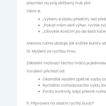
přechází na svůj oblíbený fruit slot.
Všiml si:
„Vyberu si sázku předtím, než stis
„Pokud mám sérii výher, rychle zvý
„Obvykle končím po asi šesti točen
Alexova rutina ukazuje, jak krátké bursty 
10. Myšlení za rychlou hrou
Základní motivací těchto hráčů je jednodu
Vzrušení přichází od:
Okamžité vizuální zpětné vazby od
Rychlého rozhodovacího cyklu, kter
Pocitu kontroly, když přesně rozho
11. Připraveni na vlastní rychlý burst?