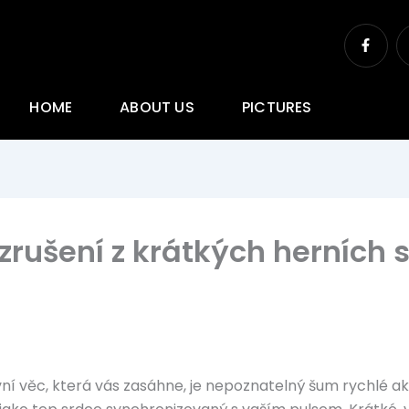
F
a
c
e
b
o
HOME
ABOUT US
PICTURES
o
k
-
f
zrušení z krátkých herních 
vní věc, která vás zasáhne, je nepoznatelný šum rychlé akc