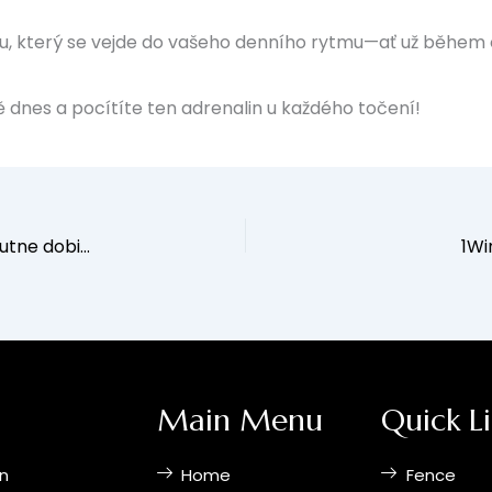
tku, který se vejde do vašeho denního rytmu—ať už běh
 dnes a pocítíte ten adrenalin u každého točení!
BC GAME Casino: Brza adrenalinska vožnja i trenutne dobitke za igrače na kratkim sesijama
1Wi
Main Menu
Quick L
on
Home
Fence