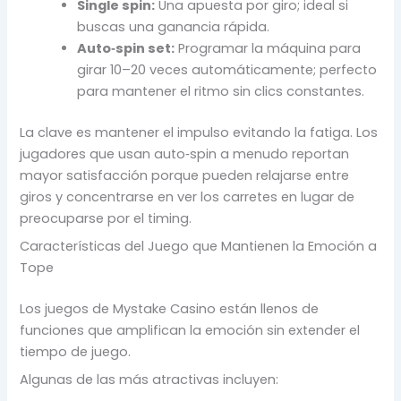
Single spin:
Una apuesta por giro; ideal si
buscas una ganancia rápida.
Auto‑spin set:
Programar la máquina para
girar 10–20 veces automáticamente; perfecto
para mantener el ritmo sin clics constantes.
La clave es mantener el impulso evitando la fatiga. Los
jugadores que usan auto‑spin a menudo reportan
mayor satisfacción porque pueden relajarse entre
giros y concentrarse en ver los carretes en lugar de
preocuparse por el timing.
Características del Juego que Mantienen la Emoción a
Tope
Los juegos de Mystake Casino están llenos de
funciones que amplifican la emoción sin extender el
tiempo de juego.
Algunas de las más atractivas incluyen: