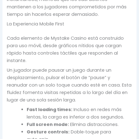
mantienen a los jugadores comprometidos por más
tiempo sin hacerlos esperar demasiado.
La Experiencia Mobile First
Cada elemento de Mystake Casino está construido
para uso móvil, desde gráficos nítidos que cargan
rápido hasta controles táctiles que responden al
instante.
Un jugador puede pausar un juego durante un
desplazamiento, pulsar el botón de “pause” y
reanudar con un solo toque cuando esté en casa. Esta
fluidez fomenta visitas repetidas a lo largo del día en
lugar de una sola sesión larga.
Fast loading times:
Incluso en redes más
lentas, la carga es inferior a dos segundos.
Full screen mode:
Elimina distracciones.
Gesture controls:
Doble‑toque para