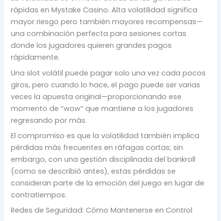
rápidas en Mystake Casino. Alta volatilidad significa
mayor riesgo pero también mayores recompensas—
una combinación perfecta para sesiones cortas
donde los jugadores quieren grandes pagos
rápidamente.
Una slot volátil puede pagar solo una vez cada pocos
giros, pero cuando lo hace, el pago puede ser varias
veces la apuesta original—proporcionando ese
momento de “wow” que mantiene a los jugadores
regresando por más.
El compromiso es que la volatilidad también implica
pérdidas más frecuentes en ráfagas cortas; sin
embargo, con una gestión disciplinada del bankroll
(como se describió antes), estas pérdidas se
consideran parte de la emoción del juego en lugar de
contratiempos.
Redes de Seguridad: Cómo Mantenerse en Control