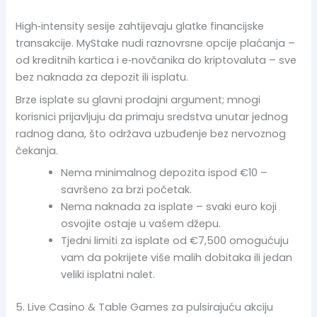
High‑intensity sesije zahtijevaju glatke financijske
transakcije. MyStake nudi raznovrsne opcije plaćanja –
od kreditnih kartica i e‑novčanika do kriptovaluta – sve
bez naknada za depozit ili isplatu.
Brze isplate su glavni prodajni argument; mnogi
korisnici prijavljuju da primaju sredstva unutar jednog
radnog dana, što održava uzbuđenje bez nervoznog
čekanja.
Nema minimalnog depozita ispod €10 –
savršeno za brzi početak.
Nema naknada za isplate – svaki euro koji
osvojite ostaje u vašem džepu.
Tjedni limiti za isplate od €7,500 omogućuju
vam da pokrijete više malih dobitaka ili jedan
veliki isplatni nalet.
5. Live Casino & Table Games za pulsirajuću akciju