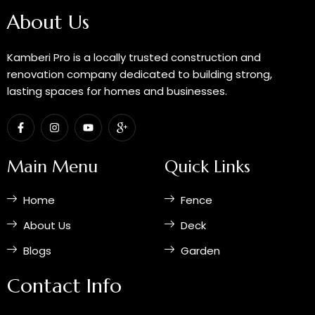
About Us
Kamberi Pro is a locally trusted construction and
renovation company dedicated to building strong,
lasting spaces for homes and businesses.
F
I
Y
I
a
n
o
c
c
s
u
o
e
t
t
n
b
a
u
-
Main Menu
Quick Links
o
g
b
g
o
r
e
o
k
a
o
Home
Fence
-
m
g
f
l
e
About Us
Deck
-
p
Blogs
Garden
l
u
s
Contact Info