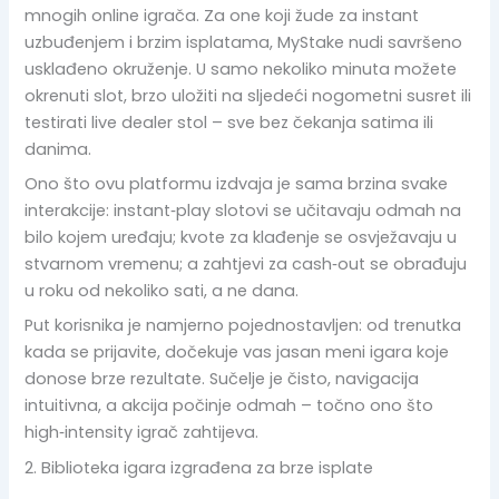
mnogih online igrača. Za one koji žude za instant
uzbuđenjem i brzim isplatama, MyStake nudi savršeno
usklađeno okruženje. U samo nekoliko minuta možete
okrenuti slot, brzo uložiti na sljedeći nogometni susret ili
testirati live dealer stol – sve bez čekanja satima ili
danima.
Ono što ovu platformu izdvaja je sama brzina svake
interakcije: instant‑play slotovi se učitavaju odmah na
bilo kojem uređaju; kvote za klađenje se osvježavaju u
stvarnom vremenu; a zahtjevi za cash‑out se obrađuju
u roku od nekoliko sati, a ne dana.
Put korisnika je namjerno pojednostavljen: od trenutka
kada se prijavite, dočekuje vas jasan meni igara koje
donose brze rezultate. Sučelje je čisto, navigacija
intuitivna, a akcija počinje odmah – točno ono što
high‑intensity igrač zahtijeva.
2. Biblioteka igara izgrađena za brze isplate