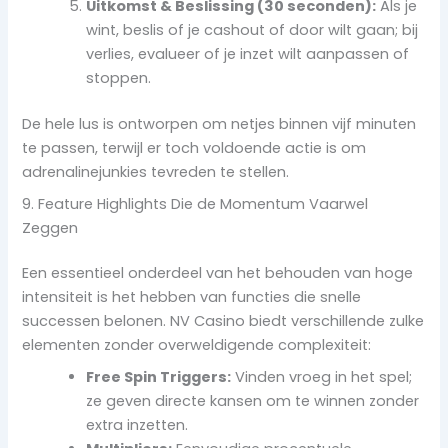
Uitkomst & Beslissing (30 seconden):
Als je
wint, beslis of je cashout of door wilt gaan; bij
verlies, evalueer of je inzet wilt aanpassen of
stoppen.
De hele lus is ontworpen om netjes binnen vijf minuten
te passen, terwijl er toch voldoende actie is om
adrenalinejunkies tevreden te stellen.
9. Feature Highlights Die de Momentum Vaarwel
Zeggen
Een essentieel onderdeel van het behouden van hoge
intensiteit is het hebben van functies die snelle
successen belonen. NV Casino biedt verschillende zulke
elementen zonder overweldigende complexiteit:
Free Spin Triggers:
Vinden vroeg in het spel;
ze geven directe kansen om te winnen zonder
extra inzetten.