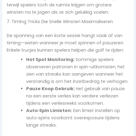
terwijl spelers toch de ruimte krijgen om grotere
winsten na te jagen als ze zich gelukkig voelen.
7. Timing Tricks Die Snelle Winsten Maximaliseren
De spanning van een korte sessie hangt vaak af van
timing—weten wanneer je moet spinnen of pauzeren.
Enkele trucjes kunnen spelers helpen die golf te rijden:
Hot Spot Monitoring:
Sommige spelers
observeren patronen in spin-uitkomsten; het
zien van streaks kan aangeven wanneer het
verstandig is om het inzetbedrag te verhogen.
Pauze Knop Gebruik:
Het gebruik van pauze
na een eerste verlies kan verdere verliezen
tijdens een verliesreeks voorkomen.
Auto‑Spin Limieten:
Een limiet instellen op
auto‑spins voorkomt overexposure tijdens
lange streaks.