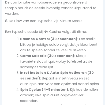
De combinatie van observatie en gecontroleerd
tempo houdt de sessie levendig zonder uitputtend te
worden.
8. De Flow van een Typische Vijf‑Minute Sessie
Een typische sessie bij NV Casino volgt dit ritme:
Balance Control (30 seconden):
Een snelle
blik op je huidige saldo zorgt dat je klaar bent
om te spelen zonder te veel te riskeren.
Game Selectie (30 seconden):
Kies je
favoriete slot of quick‑play tafelspel uit de
samengestelde lijst.
Inzet Instellen & Auto‑Spin Activeren (30
seconden):
Bepaal je inzetniveau en zet
auto‑spin aan voor een optimaal aantal spins.
Spin Cyclus (4–5 minuten):
Kijk hoe de rollen
draaien; elke spin duurt ongeveer vier
seconden.