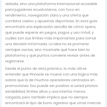
aislada, sino una plataforma internacional accesible
para jugadores ecuatorianos, con foco en
rendimiento, navegación clara y una oferta que
combina casino y apuestas deportivas. En esta guía
encontrará una explicación sencilla de cómo opera,
qué puede esperar en juegos, pagos y uso móvil, y
cuáles son sus límites más importantes para tomar
una decisión informada. La idea no es prometer
ventajas vacías, sino mostrarle qué hace bien la
plataforma y qué puntos conviene revisar antes de
registrarse.
Desde el punto de vista práctico, lo más útil es
entender que Pinnacle se mueve con una lógica más
sobria que la de muchos operadores centrados en
promociones. Eso puede ser positivo si usted prioriza
estabilidad, límites altos y una interfaz menos
cargada, pero también implica que no siempre
encontrará el tipo de bono agresivo que otras marcas