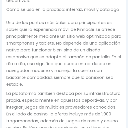
deportivas.
Cómo se usa en la práctica: interfaz, móvil y catálogo
Uno de los puntos más útiles para principiantes es
saber que la experiencia móvil de Pinnacle se ofrece
principalmente mediante un sitio web optimizado para
smartphones y tablets. No depende de una aplicación
nativa para funcionar bien, sino de un diseño
responsivo que se adapta al tamaño de pantalla. En el
día a día, eso significa que puede entrar desde un
navegador moderno y manejar la cuenta con
bastante comodidad, siempre que la conexión sea
estable.
La plataforma también destaca por su infraestructura
propia, especialmente en apuestas deportivas, y por
integrar juegos de múltiples proveedores conocidos.
En el lado de casino, la oferta incluye más de 1,000
tragamonedas, además de juegos de mesa y casino
en vivo. En términos de experiencia, esto tiene dos