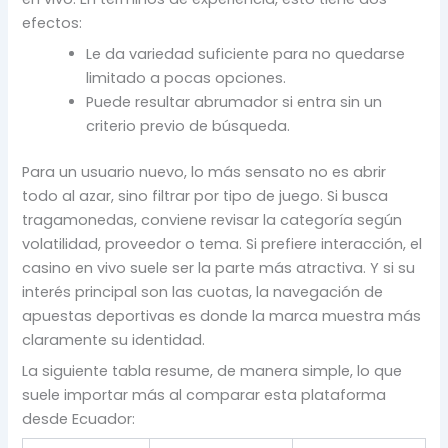
efectos:
Le da variedad suficiente para no quedarse
limitado a pocas opciones.
Puede resultar abrumador si entra sin un
criterio previo de búsqueda.
Para un usuario nuevo, lo más sensato no es abrir
todo al azar, sino filtrar por tipo de juego. Si busca
tragamonedas, conviene revisar la categoría según
volatilidad, proveedor o tema. Si prefiere interacción, el
casino en vivo suele ser la parte más atractiva. Y si su
interés principal son las cuotas, la navegación de
apuestas deportivas es donde la marca muestra más
claramente su identidad.
La siguiente tabla resume, de manera simple, lo que
suele importar más al comparar esta plataforma
desde Ecuador: