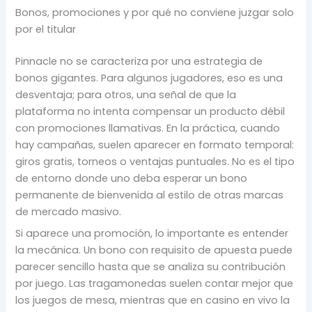
Bonos, promociones y por qué no conviene juzgar solo
por el titular
Pinnacle no se caracteriza por una estrategia de
bonos gigantes. Para algunos jugadores, eso es una
desventaja; para otros, una señal de que la
plataforma no intenta compensar un producto débil
con promociones llamativas. En la práctica, cuando
hay campañas, suelen aparecer en formato temporal:
giros gratis, torneos o ventajas puntuales. No es el tipo
de entorno donde uno deba esperar un bono
permanente de bienvenida al estilo de otras marcas
de mercado masivo.
Si aparece una promoción, lo importante es entender
la mecánica. Un bono con requisito de apuesta puede
parecer sencillo hasta que se analiza su contribución
por juego. Las tragamonedas suelen contar mejor que
los juegos de mesa, mientras que en casino en vivo la