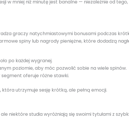
sji w mniej niż minutę jest banalne — niezależnie od tego,
radza graczy natychmiastowymi bonusami podczas krótkic
 darmowe spiny lub nagrody pieniężne, które dodadzą nagł
koło po każdej wygranej.
nym poziomie, aby móc pozwolić sobie na wiele spinów.
 segment oferuje różne stawki.
która utrzymuje sesję krótką, ale pełną emocji.
ale niektóre studia wyróżniają się swoimi tytułami z szy