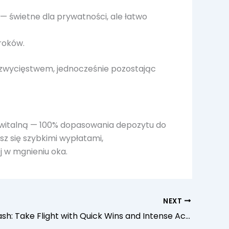
 świetne dla prywatności, ale łatwo
roków.
 zwycięstwem, jednocześnie pozostając
ę powitalną — 100% dopasowania depozytu do
z się szybkimi wypłatami,
j w mgnieniu oka.
NEXT
Aviator Crash: Take Flight with Quick Wins and Intense Action