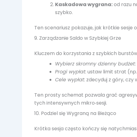
Kaskadowa wygrana:
od razu na
szybko.
Ten scenariusz pokazuje, jak krótkie sesje
9. Zarządzanie Saldo w Szybkiej Grze
Kluczem do korzystania z szybkich burstó
Wybierz skromny dzienny budżet:
Progi wypłat:
ustaw limit strat (np.
Cele wypłat:
zdecyduj z góry, czy 
Ten prosty schemat pozwala grać agresywni
tych intensywnych mikro‑sesji.
10. Podziel się Wygraną na Bieżąco
Krótka sesja często kończy się natychmias