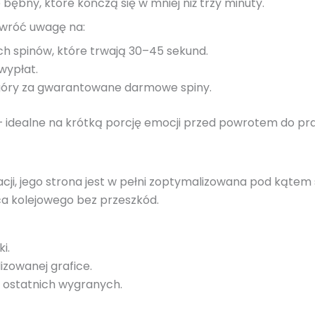
 bębny, które kończą się w mniej niż trzy minuty.
zwróć uwagę na:
ch spinów, które trwają 30–45 sekund.
 wypłat.
 góry za gwarantowane darmowe spiny.
 — idealne na krótką porcję emocji przed powrotem do pr
acji, jego strona jest w pełni zoptymalizowana pod kątem
ca kolejowego bez przeszkód.
i.
izowanej grafice.
 ostatnich wygranych.