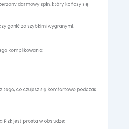
ozszerzony darmowy spin, który kończy się
 czy gonić za szybkimi wygranymi.
nego komplikowania:
z tego, co czujesz się komfortowo podczas
Rizk jest prosta w obsłudze: