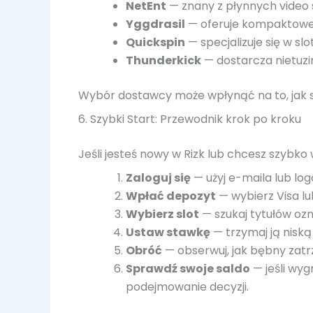
NetEnt
— znany z płynnych video
Yggdrasil
— oferuje kompaktowe 
Quickspin
— specjalizuje się w s
Thunderkick
— dostarcza nietuzi
Wybór dostawcy może wpłynąć na to, jak szy
6. Szybki Start: Przewodnik krok po kroku
Jeśli jesteś nowy w Rizk lub chcesz szybko 
Zaloguj się
— użyj e-maila lub log
Wpłać depozyt
— wybierz Visa lu
Wybierz slot
— szukaj tytułów ozn
Ustaw stawkę
— trzymaj ją nisk
Obróć
— obserwuj, jak bębny zatr
Sprawdź swoje saldo
— jeśli wyg
podejmowanie decyzji.