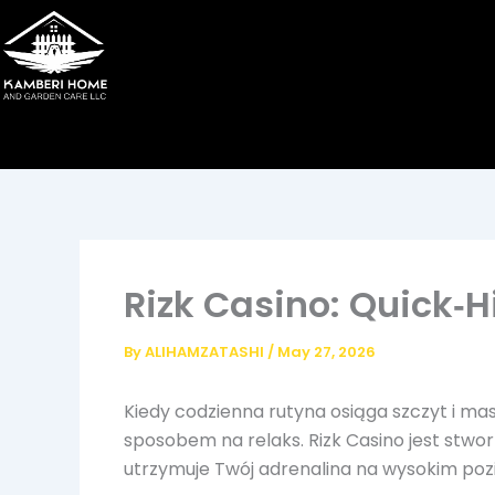
Skip
to
content
Rizk Casino: Quick‑H
By
ALIHAMZATASHI
/
May 27, 2026
Kiedy codzienna rutyna osiąga szczyt i ma
sposobem na relaks. Rizk Casino jest stwor
utrzymuje Twój adrenalina na wysokim poz