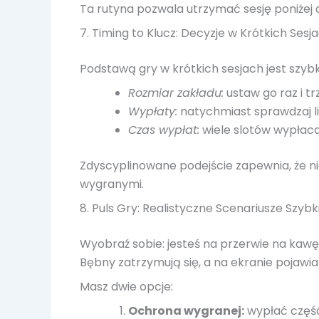
Ta rutyna pozwala utrzymać sesję poniżej dz
7. Timing to Klucz: Decyzje w Krótkich Sesj
Podstawą gry w krótkich sesjach jest szyb
Rozmiar zakładu:
ustaw go raz i tr
Wypłaty:
natychmiast sprawdzaj li
Czas wypłat:
wiele slotów wypłaca
Zdyscyplinowane podejście zapewnia, że n
wygranymi.
8. Puls Gry: Realistyczne Scenariusze Szybk
Wyobraź sobie: jesteś na przerwie na kawę,
Bębny zatrzymują się, a na ekranie pojawia 
Masz dwie opcje:
Ochrona wygranej:
wypłać część 