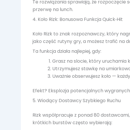
Te rozwiązania sprawiają, że rozpoczęcie se
przerwę na lunch.
4. Koło Rizk: Bonusowa Funkcja Quick‑Hit
Koło Rizk to znak rozpoznawczy, który nag
jako część rutyny gry, a możesz trafić na
Ta funkcja działa najlepiej, gdy:
Grasz na slocie, który uruchamia 
Utrzymujesz stawkę na umiarkowa
Uważnie obserwujesz koło — każdy
Efekt? Eksplozja potencjalnych wygranych, 
5. Wiodący Dostawcy Szybkiego Ruchu
Rizk współpracuje z ponad 80 dostawcami, 
krótkich burstów często wybierają: