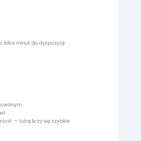
 kilka minut do dyspozycji.
ażowanym.
st.
cić — tutaj liczy się szybkie