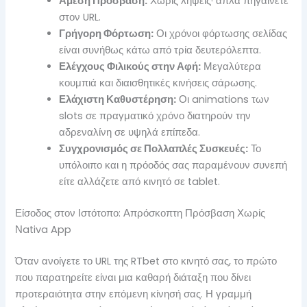
Άμεση Πρόσβαση:
Χωρίς λήψεις· απλά πηγαίνετε
στον URL.
Γρήγορη Φόρτωση:
Οι χρόνοι φόρτωσης σελίδας
είναι συνήθως κάτω από τρία δευτερόλεπτα.
Ελέγχους Φιλικούς στην Αφή:
Μεγαλύτερα
κουμπιά και διαισθητικές κινήσεις σάρωσης.
Ελάχιστη Καθυστέρηση:
Οι animations των
slots σε πραγματικό χρόνο διατηρούν την
αδρεναλίνη σε υψηλά επίπεδα.
Συγχρονισμός σε Πολλαπλές Συσκευές:
Το
υπόλοιπο και η πρόοδός σας παραμένουν συνεπή
είτε αλλάζετε από κινητό σε tablet.
Είσοδος στον Ιστότοπο: Απρόσκοπτη Πρόσβαση Χωρίς
Νativa App
Όταν ανοίγετε το URL της RTbet στο κινητό σας, το πρώτο
που παρατηρείτε είναι μια καθαρή διάταξη που δίνει
προτεραιότητα στην επόμενη κίνησή σας. Η γραμμή