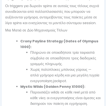
Οι triggers για δωρεάν spins σε αυτούς τους τίτλους συχνά
συνοδεύονται από πολλαπλασιαστές που μπορούν να
αυξάνονται γρήγορα, ανταμείβοντας τους παίκτες μέσα σε
λίγα spins και ενισχύοντας το μοντέλο σύντομου session.
Μια Ματιά σε Δύο Μηχανισμούς Τίτλων
Crony Payline Strategy (Gates of Olympus
1000):
Πληρώνει σε οποιοδήποτε τρία ταιριαστά
σύμβολα σε οποιαδήποτε τρεις διαδοχικές
γραμμές πληρωμής.
Χωρίς πολύπλοκες μπόνους γύρους —
απλά γρήγορα κέρδη και μια μεγάλη τυχαία
ενεργοποίηση jackpot.
Mystic Wilds (Golden Penny X1000):
Παρουσιάζει wilds σε κάθε reel μετά από
κάθε νίκη· οι ενεργοποιήσεις είναι άμεσες και
διατηρούν τον παίκτη σε εγρήγορση.