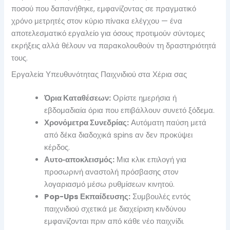
ποσού που δαπανήθηκε, εμφανίζοντας σε πραγματικό
χρόνο μετρητές στον κύριο πίνακα ελέγχου — ένα
αποτελεσματικό εργαλείο για όσους προτιμούν σύντομες
εκρήξεις αλλά θέλουν να παρακολουθούν τη δραστηριότητά
τους.
Εργαλεία Υπευθυνότητας Παιχνιδιού στα Χέρια σας
Όρια Καταθέσεων:
Ορίστε ημερήσια ή
εβδομαδιαία όρια που επιβάλλουν συνετό ξόδεμα.
Χρονόμετρα Συνεδρίας:
Αυτόματη παύση μετά
από δέκα διαδοχικά spins αν δεν προκύψει
κέρδος.
Αυτο‑αποκλεισμός:
Μια κλικ επιλογή για
προσωρινή αναστολή πρόσβασης στον
λογαριασμό μέσω ρυθμίσεων κινητού.
Pop-Ups Εκπαίδευσης:
Συμβουλές εντός
παιχνιδιού σχετικά με διαχείριση κινδύνου
εμφανίζονται πριν από κάθε νέο παιχνίδι.