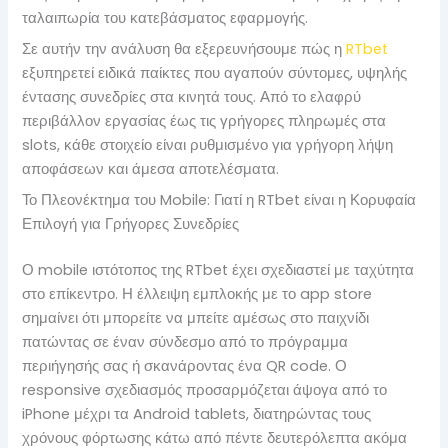
ταλαιπωρία του κατεβάσματος εφαρμογής.
Σε αυτήν την ανάλυση θα εξερευνήσουμε πώς η
RTbet
εξυπηρετεί ειδικά παίκτες που αγαπούν σύντομες, υψηλής
έντασης συνεδρίες στα κινητά τους. Από το ελαφρύ
περιβάλλον εργασίας έως τις γρήγορες πληρωμές στα
slots, κάθε στοιχείο είναι ρυθμισμένο για γρήγορη λήψη
αποφάσεων και άμεσα αποτελέσματα.
Το Πλεονέκτημα του Mobile: Γιατί η RTbet είναι η Κορυφαία
Επιλογή για Γρήγορες Συνεδρίες
Ο mobile ιστότοπος της RTbet έχει σχεδιαστεί με ταχύτητα
στο επίκεντρο. Η έλλειψη εμπλοκής με το app store
σημαίνει ότι μπορείτε να μπείτε αμέσως στο παιχνίδι
πατώντας σε έναν σύνδεσμο από το πρόγραμμα
περιήγησής σας ή σκανάροντας ένα QR code. Ο
responsive σχεδιασμός προσαρμόζεται άψογα από το
iPhone μέχρι τα Android tablets, διατηρώντας τους
χρόνους φόρτωσης κάτω από πέντε δευτερόλεπτα ακόμα