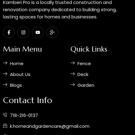
Kamberi Pro is a locally trusted construction and
renovation company dedicated to building strong,
lasting spaces for homes and businesses.
F
I
Y
I
a
n
o
c
c
s
u
o
e
t
t
n
b
a
u
-
Main Menu
Quick Links
o
g
b
g
o
r
e
o
k
a
o
Home
Fence
-
m
g
f
l
e
About Us
Deck
-
p
Blogs
Garden
l
u
s
Contact Info
718-216-0137
k.homeandgardencare@gmail.com