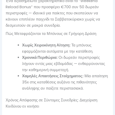
Ένα αξιοσημείωτο χαρακτηριστικό είναι το “Weekend
Reload Bonus” που προσφέρει €700 συν 50 δωρεάν
περιστροφές — ιδανικό για παίκτες που σκοπεύουν να
κάνουν επιπλέον παιχνίδι το Σαββατοκύριακο χωρίς να
δεσμευτούν σε μακρά συνεδρία.
Πώς Μεταφράζονται τα Μπόνους σε Γρήγορη Δράση
Χωρίς Χειροκίνητη Αίτηση:
Τα μπόνους
εφαρμόζονται αυτόματα με την κατάθεση.
Χρονικά Περιθώρια:
Οι δωρεάν περιστροφές
λήγουν εντός μιας εβδομάδας — ενθαρρύνοντας
την καθημερινή συμμετοχή.
Χαμηλές Απαιτήσεις Στοίχηματος:
Μία απαίτηση
35x στις καταθέσεις αυξάνει τις πιθανότητες
ανάληψης αν παίζετε περιστασιακά.
Χρόνος Απόφασης σε Σύντομες Συνεδρίες: Διαχείριση
Κινδύνου εν κινήσει