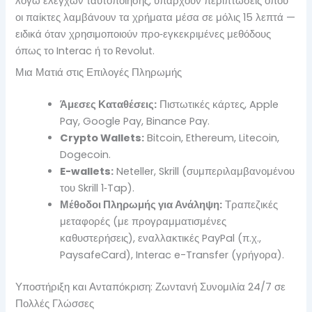
λόγω ελέγχων ταυτοποίησης, υπάρχουν περιπτώσεις όπου
οι παίκτες λαμβάνουν τα χρήματα μέσα σε μόλις 15 λεπτά —
ειδικά όταν χρησιμοποιούν προ‑εγκεκριμένες μεθόδους
όπως το Interac ή το Revolut.
Μια Ματιά στις Επιλογές Πληρωμής
Άμεσες Καταθέσεις:
Πιστωτικές κάρτες, Apple
Pay, Google Pay, Binance Pay.
Crypto Wallets:
Bitcoin, Ethereum, Litecoin,
Dogecoin.
E-wallets:
Neteller, Skrill (συμπεριλαμβανομένου
του Skrill 1‑Tap).
Μέθοδοι Πληρωμής για Ανάληψη:
Τραπεζικές
μεταφορές (με προγραμματισμένες
καθυστερήσεις), εναλλακτικές PayPal (π.χ.,
PaysafeCard), Interac e-Transfer (γρήγορα).
Υποστήριξη και Ανταπόκριση: Ζωντανή Συνομιλία 24/7 σε
Πολλές Γλώσσες