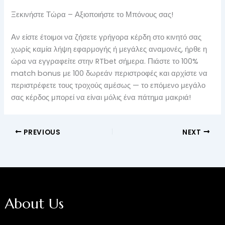
Ξεκινήστε Τώρα – Αξιοποιήστε το Μπόνους σας!
Αν είστε έτοιμοι να ζήσετε γρήγορα κέρδη στο κινητό σας
χωρίς καμία λήψη εφαρμογής ή μεγάλες αναμονές, ήρθε η
ώρα να εγγραφείτε στην RTbet σήμερα. Πιάστε το 100%
match bonus με 100 δωρεάν περιστροφές και αρχίστε να
περιστρέφετε τους τροχούς αμέσως — το επόμενο μεγάλο
σας κέρδος μπορεί να είναι μόλις ένα πάτημα μακριά!
PREVIOUS
NEXT
About Us