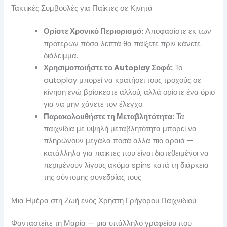
Τακτικές Συμβουλές για Παίκτες σε Κινητά
Ορίστε Χρονικό Περιορισμό:
Αποφασίστε εκ των
προτέρων πόσα λεπτά θα παίξετε πριν κάνετε
διάλειμμα.
Χρησιμοποιήστε το Autoplay Σοφά:
Το
autoplay μπορεί να κρατήσει τους τροχούς σε
κίνηση ενώ βρίσκεστε αλλού, αλλά ορίστε ένα όριο
για να μην χάνετε τον έλεγχο.
Παρακολουθήστε τη Μεταβλητότητα:
Τα
παιχνίδια με υψηλή μεταβλητότητα μπορεί να
πληρώνουν μεγάλα ποσά αλλά πιο αραιά —
κατάλληλα για παίκτες που είναι διατεθειμένοι να
περιμένουν λίγους ακόμα spins κατά τη διάρκεια
της σύντομης συνεδρίας τους.
Μια Ημέρα στη Ζωή ενός Χρήστη Γρήγορου Παιχνιδιού
Φανταστείτε τη Μαρία — μια υπάλληλο γραφείου που