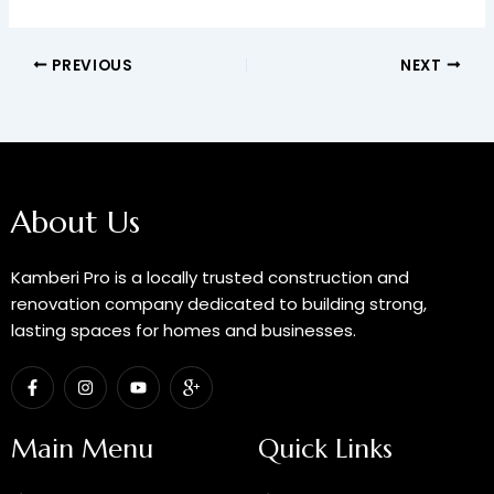
PREVIOUS
NEXT
About Us
Kamberi Pro is a locally trusted construction and
renovation company dedicated to building strong,
lasting spaces for homes and businesses.
F
I
Y
I
a
n
o
c
c
s
u
o
e
t
t
n
b
a
u
-
Main Menu
Quick Links
o
g
b
g
o
r
e
o
k
a
o