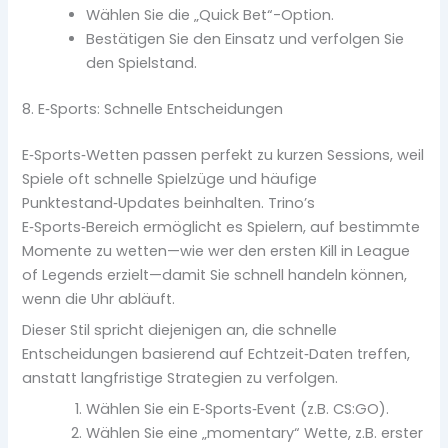
Wählen Sie die „Quick Bet“-Option.
Bestätigen Sie den Einsatz und verfolgen Sie
den Spielstand.
8. E‑Sports: Schnelle Entscheidungen
E‑Sports‑Wetten passen perfekt zu kurzen Sessions, weil
Spiele oft schnelle Spielzüge und häufige
Punktestand‑Updates beinhalten. Trino’s
E‑Sports‑Bereich ermöglicht es Spielern, auf bestimmte
Momente zu wetten—wie wer den ersten Kill in League
of Legends erzielt—damit Sie schnell handeln können,
wenn die Uhr abläuft.
Dieser Stil spricht diejenigen an, die schnelle
Entscheidungen basierend auf Echtzeit‑Daten treffen,
anstatt langfristige Strategien zu verfolgen.
Wählen Sie ein E‑Sports‑Event (z.B. CS:GO).
Wählen Sie eine „momentary“ Wette, z.B. erster