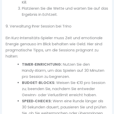
Kill.
Platzieren Sie die Wette und warten Sie auf das
Ergebnis in Echtzeit.
9. Verwaltung Ihrer Session bei Trino
Ein Kurz‑Intensitäts‑Spieler muss Zeit und emotionale
Energie genauso im Blick behalten wie Geld. Hier sind
pragmatische Tipps, um die Sessions prägnant zu
halten:
TIMER‑EINRICHTUNG:
Nutzen Sie den
Handy‑Alarm, um das Spielen auf 30 Minuten
pro Session zu begrenzen.
BUDGET‑BLOCKS:
Weisen Sie €10 pro Session
zu; beenden Sie, nachdem Sie entweder
Gewinn‑ oder Verlustlimit erreicht haben.
SPEED‑CHECKS:
Wenn eine Runde länger als
30 Sekunden dauert, pausieren Sie und prüfen
Sie, ob Sie weitermachen oder überspringen