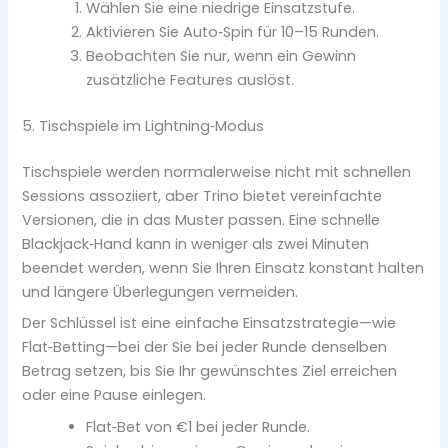
Wählen Sie eine niedrige Einsatzstufe.
Aktivieren Sie Auto‑Spin für 10–15 Runden.
Beobachten Sie nur, wenn ein Gewinn
zusätzliche Features auslöst.
5. Tischspiele im Lightning‑Modus
Tischspiele werden normalerweise nicht mit schnellen
Sessions assoziiert, aber Trino bietet vereinfachte
Versionen, die in das Muster passen. Eine schnelle
Blackjack‑Hand kann in weniger als zwei Minuten
beendet werden, wenn Sie Ihren Einsatz konstant halten
und längere Überlegungen vermeiden.
Der Schlüssel ist eine einfache Einsatzstrategie—wie
Flat‑Betting—bei der Sie bei jeder Runde denselben
Betrag setzen, bis Sie Ihr gewünschtes Ziel erreichen
oder eine Pause einlegen.
Flat‑Bet von €1 bei jeder Runde.