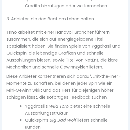
Credits hinzufügen oder weitermachen.
3. Anbieter, die den Beat am Leben halten
Trino arbeitet mit einer Handvoll Branchenführern
zusammen, die sich auf energiegeladene Titel
spezialisiert haben. Sie finden Spiele von Yggdrasil und
Quickspin, die lebendige Grafiken und schnelle
Auszahlungen bieten, sowie Titel von NetEnt, die klare
Mechaniken und schnelle Gewinnzyklen liefern.
Diese Anbieter konzentrieren sich darauf, „hit‑the‑line“-
Momente zu schaffen, bei denen jeder Spin wie ein
Mini‑Gewinn wirkt und das Herz für diejenigen höher
schlagen lässt, die sofortiges Feedback suchen.
Yggdrasil’s
Wild Toro
bietet eine schnelle
Auszahlungsstruktur.
Quickspin’s
Big Bad Wolf
liefert schnelle
Runden.