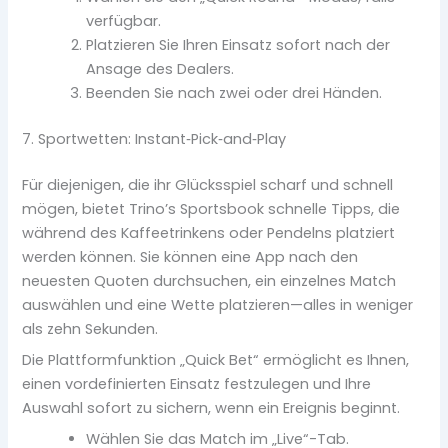
verfügbar.
Platzieren Sie Ihren Einsatz sofort nach der
Ansage des Dealers.
Beenden Sie nach zwei oder drei Händen.
7. Sportwetten: Instant‑Pick‑and‑Play
Für diejenigen, die ihr Glücksspiel scharf und schnell
mögen, bietet Trino’s Sportsbook schnelle Tipps, die
während des Kaffeetrinkens oder Pendelns platziert
werden können. Sie können eine App nach den
neuesten Quoten durchsuchen, ein einzelnes Match
auswählen und eine Wette platzieren—alles in weniger
als zehn Sekunden.
Die Plattformfunktion „Quick Bet“ ermöglicht es Ihnen,
einen vordefinierten Einsatz festzulegen und Ihre
Auswahl sofort zu sichern, wenn ein Ereignis beginnt.
Wählen Sie das Match im „Live“-Tab.