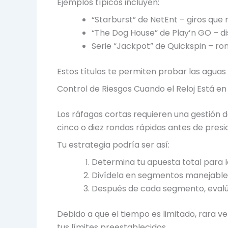
Ejemplos típicos incluyen:
“Starburst” de NetEnt – giros qu
“The Dog House” de Play’n GO – di
Serie “Jackpot” de Quickspin – ron
Estos títulos te permiten probar las agua
Control de Riesgos Cuando el Reloj Está e
Los ráfagas cortas requieren una gestión d
cinco o diez rondas rápidas antes de presi
Tu estrategia podría ser así:
Determina tu apuesta total para l
Divídela en segmentos manejables
Después de cada segmento, evalúa
Debido a que el tiempo es limitado, rara 
tus límites preestablecidos.