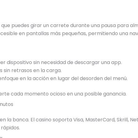
ica que puedes girar un carrete durante una pausa para al
ccesible en pantallas más pequeñas, permitiendo una na
r dispositivo sin necesidad de descargar una app.
 sin retrasos en la carga.
nfoque en la acción en lugar del desorden del menú.
vierte cada momento ocioso en una posible ganancia.
inutos
en la banca. El casino soporta Visa, MasterCard, Skrill, N
 rápidos.