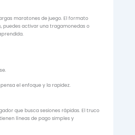
argas maratones de juego. El formato
ras, puedes activar una tragamonedas o
aprendida.
se.
ensa el enfoque y la rapidez.
dor que busca sesiones rápidas. El truco
 tienen líneas de pago simples y