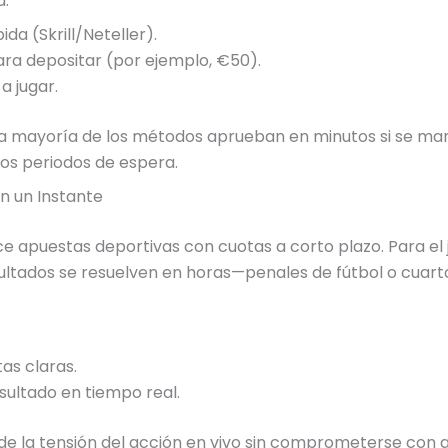
a:
ida (Skrill/Neteller).
ra depositar (por ejemplo, €50).
a jugar.
; la mayoría de los métodos aprueban en minutos si se man
gos periodos de espera.
n un Instante
 apuestas deportivas con cuotas a corto plazo. Para el j
ultados se resuelven en horas—penales de fútbol o cuart
as claras.
esultado en tiempo real.
de la tensión del acción en vivo sin comprometerse con a