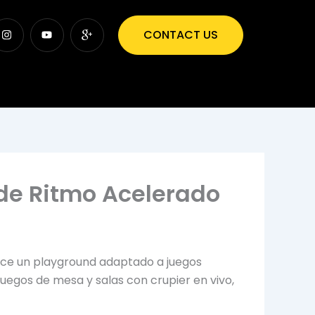
I
Y
I
n
o
c
CONTACT US
s
u
o
t
t
n
a
u
-
g
b
g
r
e
o
a
o
m
g
l
e
-
p
l
u
s
de Ritmo Acelerado
ece un playground adaptado a juegos
juegos de mesa y salas con crupier en vivo,