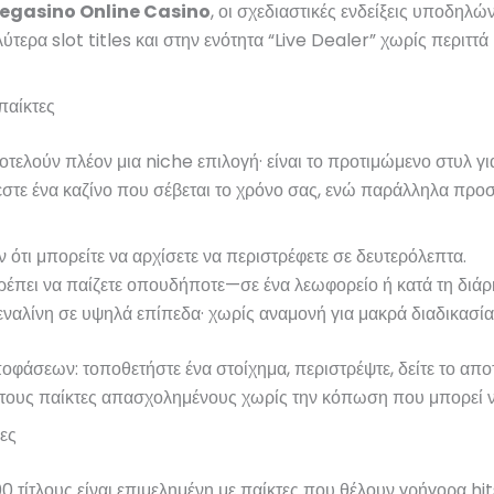
egasino Online Casino
, οι σχεδιαστικές ενδείξεις υποδηλ
ρα slot titles και στην ενότητα “Live Dealer” χωρίς περιττά κ
 παίκτες
τελούν πλέον μια niche επιλογή· είναι το προτιμώμενο στυλ γι
στε ένα καζίνο που σέβεται το χρόνο σας, ενώ παράλληλα προ
ότι μπορείτε να αρχίσετε να περιστρέφετε σε δευτερόλεπτα.
πει να παίζετε οπουδήποτε—σε ένα λεωφορείο ή κατά τη διάρκε
ναλίνη σε υψηλά επίπεδα· χωρίς αναμονή για μακρά διαδικασί
οφάσεων: τοποθετήστε ένα στοίχημα, περιστρέψτε, δείτε το απο
εί τους παίκτες απασχολημένους χωρίς την κόπωση που μπορεί 
κες
 τίτλους είναι επιμελημένη με παίκτες που θέλουν γρήγορα hit