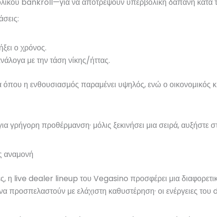
ολικού bankroll—για να αποτρέψουν υπερβολική δαπάνη κατά 
σεις:
ήξει ο χρόνος.
άλογα με την τάση νίκης/ήττας.
 όπου η ενθουσιασμός παραμένει υψηλός, ενώ ο οικονομικός κίν
ια γρήγορη προθέρμανση· μόλις ξεκινήσει μια σειρά, αυξήστε στ
ς αναμονή
ς, η live dealer lineup του Vegasino προσφέρει μια διαφορετ
να προσπελαστούν με ελάχιστη καθυστέρηση· οι ενέργειες του 