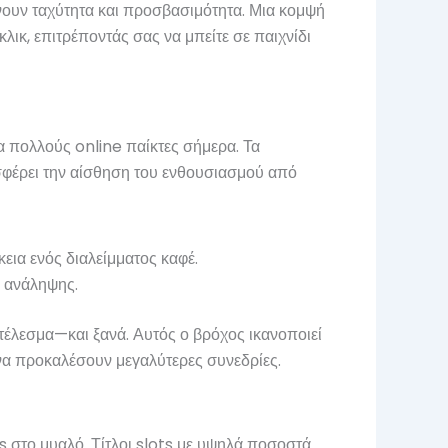
ώνουν ταχύτητα και προσβασιμότητα. Μια κομψή
λικ, επιτρέποντάς σας να μπείτε σε παιχνίδι
α πολλούς online παίκτες σήμερα. Τα
σφέρει την αίσθηση του ενθουσιασμού από
ια ενός διαλείμματος καφέ.
α ανάληψης.
τέλεσμα—και ξανά. Αυτός ο βρόχος ικανοποιεί
να προκαλέσουν μεγαλύτερες συνεδρίες.
s στο μυαλό. Τίτλοι slots με υψηλά ποσοστά