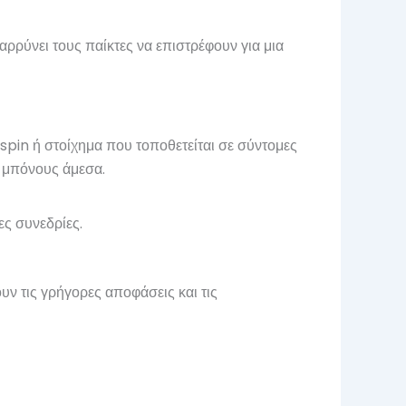
ρρύνει τους παίκτες να επιστρέφουν για μια
spin ή στοίχημα που τοποθετείται σε σύντομες
 μπόνους άμεσα.
ς συνεδρίες.
υν τις γρήγορες αποφάσεις και τις