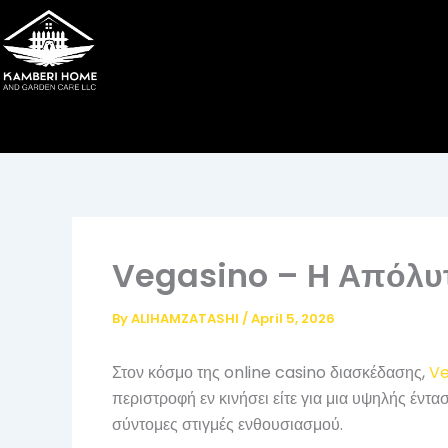
Skip
to
content
Vegasino – Η Απόλυτ
By
ALIHAMZATASHI
/
April 5, 2026
Στον κόσμο της online casino διασκέδασης,
Ve
περιστροφή εν κινήσει είτε για μια υψηλής έν
σύντομες στιγμές ενθουσιασμού.