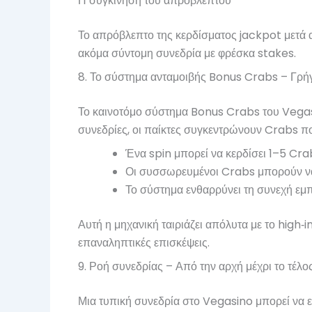
Η συγκίνηση του απρόβλεπτου
Το απρόβλεπτο της κερδίσματος jackpot μετά α
ακόμα σύντομη συνεδρία με φρέσκα stakes.
8. Το σύστημα ανταμοιβής Bonus Crabs – Γρήγ
Το καινοτόμο σύστημα Bonus Crabs του Vegasin
συνεδρίες, οι παίκτες συγκεντρώνουν Crabs 
Ένα spin μπορεί να κερδίσει 1–5 Cra
Οι συσσωρευμένοι Crabs μπορούν να
Το σύστημα ενθαρρύνει τη συνεχή εμ
Αυτή η μηχανική ταιριάζει απόλυτα με το high
επαναληπτικές επισκέψεις.
9. Ροή συνεδρίας – Από την αρχή μέχρι το τέλο
Μια τυπική συνεδρία στο Vegasino μπορεί να εξ