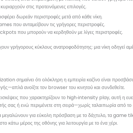
κυριαρχούν στις προτεινόμενες επιλογές.
ροσφέρει δωρεάν περιστροφές μετά από κάθε νίκη.
ames που ανταμείβουν τις γρήγορες περιστροφές.
ckpots που μπορούν να κερδηθούν με λίγες περιστροφές.
έχουν γρήγορους κύκλους ανατροφοδότησης: μια νίκη οδηγεί αμέ
ation σημαίνει ότι ολόκληρη η εμπειρία καζίνο είναι προσβά
γής—απλά ανοίξτε τον browser του κινητού και συνδεθείτε.
ισκέψεις που χαρακτηρίζουν το high‑intensity play, αυτή η ευε
ίνησής σας ή ενώ περιμένετε στη σειρά—χωρίς ταλαιπωρία από τ
 μεγαλώνουν για εύκολη πρόσβαση με το δάχτυλο, τα game tiles
το κάτω μέρος της οθόνης για λειτουργία με το ένα χέρι.