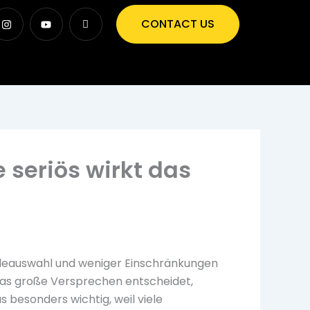
I
Y
I
n
o
c
CONTACT US
s
u
o
t
t
n
a
u
-
g
b
g
r
e
o
a
o
m
g
l
e
-
p
l
u
 seriös wirkt das
s
pieleauswahl und weniger Einschränkungen
t das große Versprechen entscheidet,
s besonders wichtig, weil viele