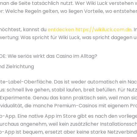
 die Seite tatsächlich nutzt. Wer Wiki Luck verstehen wil
r: Welche Regeln gelten, wo liegen Vorteile, wo entste
möchtest, kannst du
entdecken https://wikiluck.com.de
. 
tung: Was spricht für Wiki Luck, was spricht dagegen un
nd Zielrichtung
hite-Label-Oberfläche. Das ist weder automatisch ein Nac
aus: schnell live gehen, stabil laufen, breit befüllen. Für 
 Experimente. Genau das kann praktisch sein, weil man si
ndividualität, die manche Premium-Casinos mit eigenem Pro
eb-App. Eine native App im Store gibt es nach den vorlieg
rchaus angenehm, weil kein zusätzlicher Installationsschri
eb-App ist bequem, ersetzt aber keine starke Netzverbin