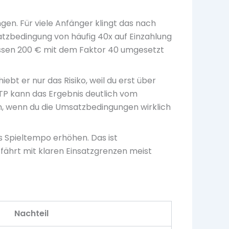
gen. Für viele Anfänger klingt das nach
msatzbedingung von häufig 40x auf Einzahlung
 müssen 200 € mit dem Faktor 40 umgesetzt
ebt er nur das Risiko, weil du erst über
RTP kann das Ergebnis deutlich vom
en, wenn du die Umsatzbedingungen wirklich
s Spieltempo erhöhen. Das ist
 fährt mit klaren Einsatzgrenzen meist
Nachteil