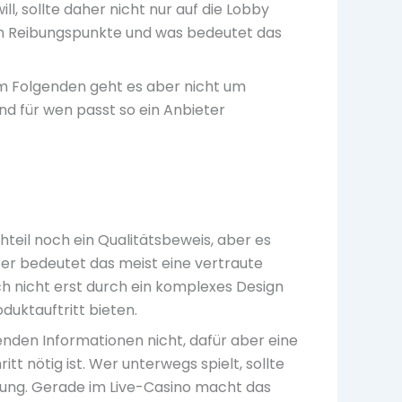
l, sollte daher nicht nur auf die Lobby
hen Reibungspunkte und was bedeutet das
Im Folgenden geht es aber nicht um
d für wen passt so ein Anbieter
hteil noch ein Qualitätsbeweis, aber es
Nutzer bedeutet das meist eine vertraute
ch nicht erst durch ein komplexes Design
duktauftritt bieten.
enden Informationen nicht, dafür aber eine
tt nötig ist. Wer unterwegs spielt, sollte
dung. Gerade im Live-Casino macht das