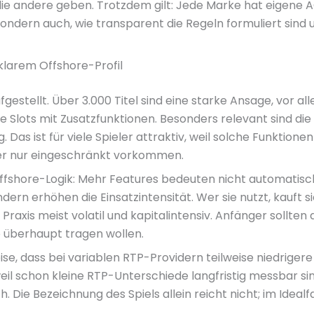
die andere geben. Trotzdem gilt: Jede Marke hat eigene AG
ondern auch, wie transparent die Regeln formuliert sin
klarem Offshore-Profil
 aufgestellt. Über 3.000 Titel sind eine starke Ansage, vor 
 Slots mit Zusatzfunktionen. Besonders relevant sind die
s ist für viele Spieler attraktiv, weil solche Funktionen
der nur eingeschränkt vorkommen.
 Offshore-Logik: Mehr Features bedeuten nicht automatis
ern erhöhen die Einsatzintensität. Wer sie nutzt, kauft s
 Praxis meist volatil und kapitalintensiv. Anfänger sollten
o überhaupt tragen wollen.
weise, dass bei variablen RTP-Providern teilweise niedrige
weil schon kleine RTP-Unterschiede langfristig messbar si
ch. Die Bezeichnung des Spiels allein reicht nicht; im Ideal