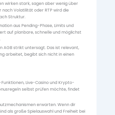
iten wirken stark, sagen aber wenig über
r nach Volatilität oder RTP wird die
ach Struktur.
nation aus Pending-Phase, Limits und
ert auf planbare, schnelle und möglichst
.
 AGB strikt untersagt. Das ist relevant,
 arbeitet, begibt sich nicht in einen
y-Funktionen, Live-Casino und Krypto-
onusregeln selbst prüfen möchte, findet
Schutzmechanismen erwarten. Wenn dir
nd als große Spielauswahl und Freiheit bei