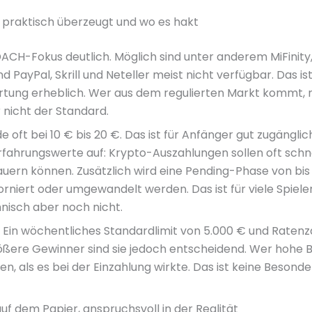
 praktisch überzeugt und wo es hakt
ACH-Fokus deutlich. Möglich sind unter anderem MiFinity
PayPal, Skrill und Neteller meist nicht verfügbar. Das i
rtung erheblich. Wer aus dem regulierten Markt kommt, 
 nicht der Standard.
 oft bei 10 € bis 20 €. Das ist für Anfänger gut zugänglic
 Erfahrungswerte auf: Krypto-Auszahlungen sollen oft sch
n können. Zusätzlich wird eine Pending-Phase von bis z
iert oder umgewandelt werden. Das ist für viele Spieler 
nisch aber noch nicht.
 Ein wöchentliches Standardlimit von 5.000 € und Raten
ßere Gewinner sind sie jedoch entscheidend. Wer hohe Bet
, als es bei der Einzahlung wirkte. Das ist keine Besonderh
f dem Papier, anspruchsvoll in der Realität