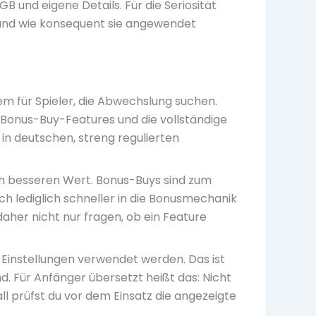
B und eigene Details. Für die Seriosität
d und wie konsequent sie angewendet
allem für Spieler, die Abwechslung suchen.
 Bonus-Buy-Features und die vollständige
 in deutschen, streng regulierten
ch besseren Wert. Bonus-Buys sind zum
ich lediglich schneller in die Bonusmechanik
 daher nicht nur fragen, ob ein Feature
re Einstellungen verwendet werden. Das ist
nd. Für Anfänger übersetzt heißt das: Nicht
fall prüfst du vor dem Einsatz die angezeigte