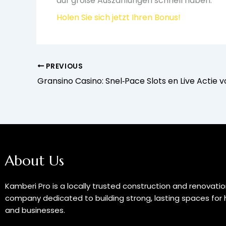
auf große Auszahlungen schnell haben.
Holen Sie sich jetzt Ihren Bonus!
PREVIOUS
About Us
Kamberi Pro is a locally trusted construction and renovati
company dedicated to building strong, lasting spaces fo
and businesses.