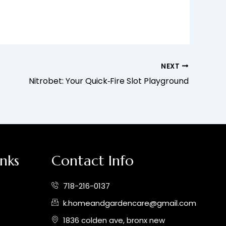
NEXT
Nitrobet: Your Quick‑Fire Slot Playground
inks
Contact Info
718-216-0137
k.homeandgardencare@gmail.com
1836 colden ave, bronx new