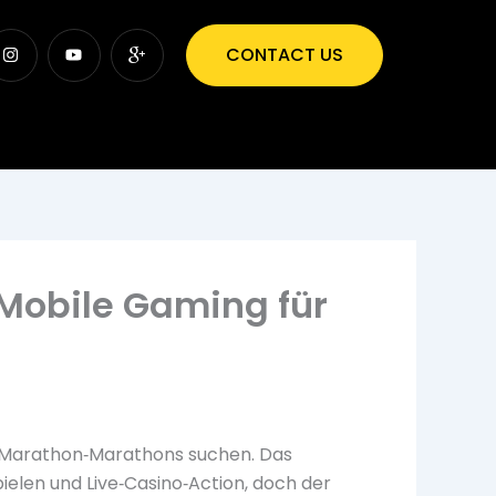
I
Y
I
n
o
c
CONTACT US
s
u
o
t
t
n
a
u
-
g
b
g
r
e
o
a
o
m
g
l
e
-
p
l
u
s
 Mobile Gaming für
tt Marathon‑Marathons suchen. Das
ielen und Live‑Casino‑Action, doch der