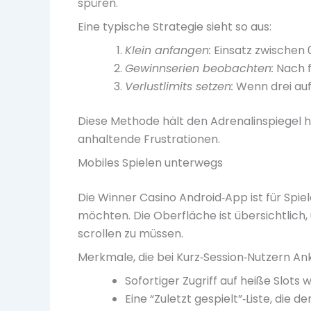
spüren.
Eine typische Strategie sieht so aus:
Klein anfangen:
Einsatz zwischen 0
Gewinnserien beobachten:
Nach f
Verlustlimits setzen:
Wenn drei auf
Diese Methode hält den Adrenalinspiegel h
anhaltende Frustrationen.
Mobiles Spielen unterwegs
Die Winner Casino Android‑App ist für Spi
möchten. Die Oberfläche ist übersichtlich, 
scrollen zu müssen.
Merkmale, die bei Kurz‑Session‑Nutzern Ankl
Sofortiger Zugriff auf heiße Slots 
Eine “Zuletzt gespielt”‑Liste, die d