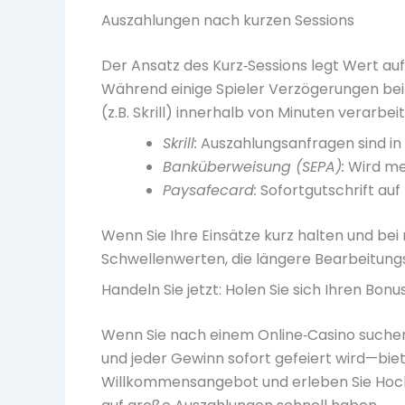
Auszahlungen nach kurzen Sessions
Der Ansatz des Kurz‑Sessions legt Wert au
Während einige Spieler Verzögerungen bei
(z.B. Skrill) innerhalb von Minuten verarbei
Skrill:
Auszahlungsanfragen sind in
Banküberweisung (SEPA):
Wird me
Paysafecard:
Sofortgutschrift auf
Wenn Sie Ihre Einsätze kurz halten und be
Schwellenwerten, die längere Bearbeitungs
Handeln Sie jetzt: Holen Sie sich Ihren Bonu
Wenn Sie nach einem Online‑Casino suchen,
und jeder Gewinn sofort gefeiert wird—biet
Willkommensangebot und erleben Sie Hoch‑