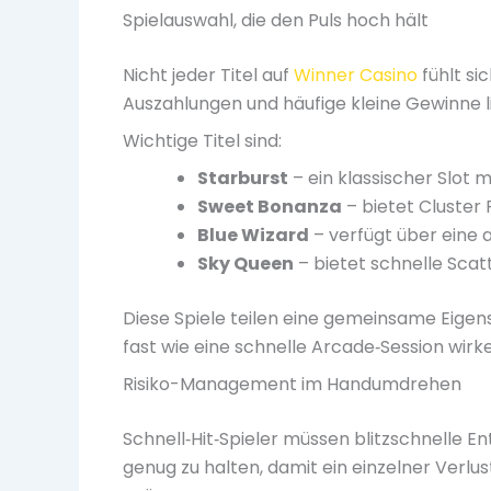
Spielauswahl, die den Puls hoch hält
Nicht jeder Titel auf
Winner Casino
fühlt si
Auszahlungen und häufige kleine Gewinne lie
Wichtige Titel sind:
Starburst
– ein klassischer Slot mi
Sweet Bonanza
– bietet Cluster 
Blue Wizard
– verfügt über eine a
Sky Queen
– bietet schnelle Scatt
Diese Spiele teilen eine gemeinsame Eigens
fast wie eine schnelle Arcade‑Session wirke
Risiko-Management im Handumdrehen
Schnell‑Hit‑Spieler müssen blitzschnelle E
genug zu halten, damit ein einzelner Verlu