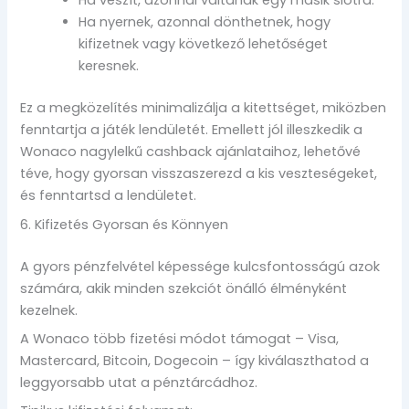
Ha veszít, azonnal váltanak egy másik slotra.
Ha nyernek, azonnal dönthetnek, hogy
kifizetnek vagy következő lehetőséget
keresnek.
Ez a megközelítés minimalizálja a kitettséget, miközben
fenntartja a játék lendületét. Emellett jól illeszkedik a
Wonaco nagylelkű cashback ajánlataihoz, lehetővé
téve, hogy gyorsan visszaszerezd a kis veszteségeket,
és fenntartsd a lendületet.
6. Kifizetés Gyorsan és Könnyen
A gyors pénzfelvétel képessége kulcsfontosságú azok
számára, akik minden szekciót önálló élményként
kezelnek.
A Wonaco több fizetési módot támogat – Visa,
Mastercard, Bitcoin, Dogecoin – így kiválaszthatod a
leggyorsabb utat a pénztárcádhoz.