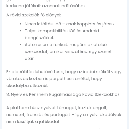
kedvenc játékaik azonnali indításához.
A rövid szekciók fő előnyei:
Nincs letöltési idő – csak koppints és játssz.
Teljes kompatibilitás iOS és Android
böngészőkkel.
Auto‑resume funkció megőrzi az utolsó
szekciódat, amikor visszatérsz egy szünet
után.
Ez a beállítás lehetővé teszi, hogy az irodai székről vagy
várakozás közben is pörgethess anélkül, hogy
akadályba ütköznél.
8. Nyelv és Pénznem Rugalmassága Rövid Szekciókhoz
A platform húsz nyelvet támogat, köztük angolt,
németet, franciát és portugált – így a nyelvi akadályok
nem lassítják a játékodat.