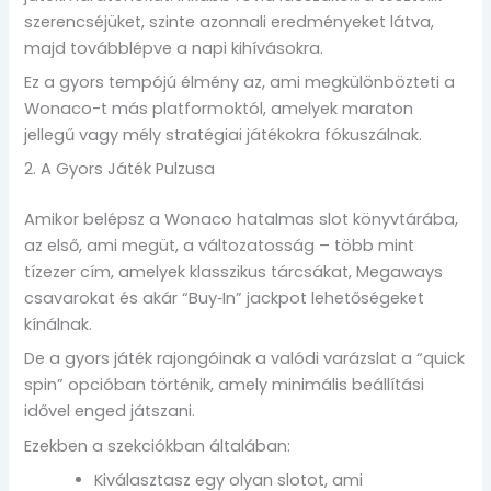
szerencséjüket, szinte azonnali eredményeket látva,
majd továbblépve a napi kihívásokra.
Ez a gyors tempójú élmény az, ami megkülönbözteti a
Wonaco-t más platformoktól, amelyek maraton
jellegű vagy mély stratégiai játékokra fókuszálnak.
2. A Gyors Játék Pulzusa
Amikor belépsz a Wonaco hatalmas slot könyvtárába,
az első, ami megüt, a változatosság – több mint
tízezer cím, amelyek klasszikus tárcsákat, Megaways
csavarokat és akár “Buy‑In” jackpot lehetőségeket
kínálnak.
De a gyors játék rajongóinak a valódi varázslat a “quick
spin” opcióban történik, amely minimális beállítási
idővel enged játszani.
Ezekben a szekciókban általában:
Kiválasztasz egy olyan slotot, ami