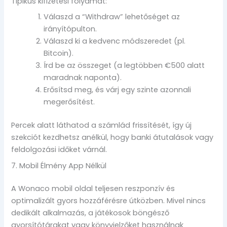
Tipikus kifizetési folyamat:
Válaszd a “Withdraw” lehetőséget az
irányítópulton.
Válaszd ki a kedvenc módszeredet (pl.
Bitcoin).
Írd be az összeget (a legtöbben €500 alatt
maradnak naponta).
Erősítsd meg, és várj egy szinte azonnali
megerősítést.
Percek alatt láthatod a számlád frissítését, így új
szekciót kezdhetsz anélkül, hogy banki átutalások vagy
feldolgozási időket várnál.
7. Mobil Élmény App Nélkül
A Wonaco mobil oldal teljesen reszponzív és
optimalizált gyors hozzáférésre útközben. Mivel nincs
dedikált alkalmazás, a játékosok böngésző
gyorsítótárakat vagy könyvjelzőket használnak