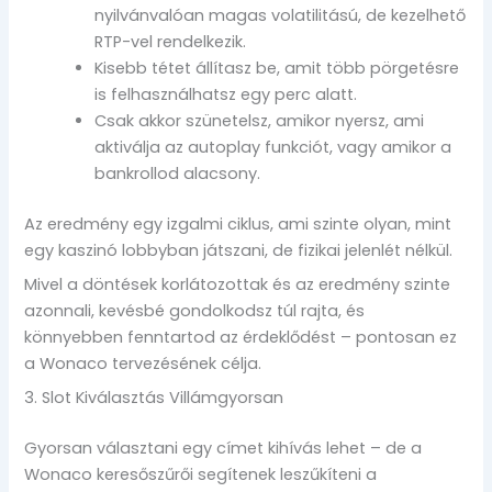
nyilvánvalóan magas volatilitású, de kezelhető
RTP-vel rendelkezik.
Kisebb tétet állítasz be, amit több pörgetésre
is felhasználhatsz egy perc alatt.
Csak akkor szünetelsz, amikor nyersz, ami
aktiválja az autoplay funkciót, vagy amikor a
bankrollod alacsony.
Az eredmény egy izgalmi ciklus, ami szinte olyan, mint
egy kaszinó lobbyban játszani, de fizikai jelenlét nélkül.
Mivel a döntések korlátozottak és az eredmény szinte
azonnali, kevésbé gondolkodsz túl rajta, és
könnyebben fenntartod az érdeklődést – pontosan ez
a Wonaco tervezésének célja.
3. Slot Kiválasztás Villámgyorsan
Gyorsan választani egy címet kihívás lehet – de a
Wonaco keresőszűrői segítenek leszűkíteni a