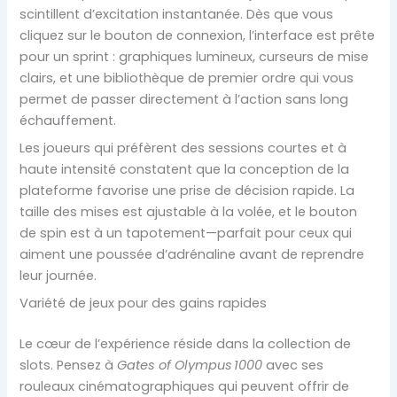
scintillent d’excitation instantanée. Dès que vous
cliquez sur le bouton de connexion, l’interface est prête
pour un sprint : graphiques lumineux, curseurs de mise
clairs, et une bibliothèque de premier ordre qui vous
permet de passer directement à l’action sans long
échauffement.
Les joueurs qui préfèrent des sessions courtes et à
haute intensité constatent que la conception de la
plateforme favorise une prise de décision rapide. La
taille des mises est ajustable à la volée, et le bouton
de spin est à un tapotement—parfait pour ceux qui
aiment une poussée d’adrénaline avant de reprendre
leur journée.
Variété de jeux pour des gains rapides
Le cœur de l’expérience réside dans la collection de
slots. Pensez à
Gates of Olympus 1000
avec ses
rouleaux cinématographiques qui peuvent offrir de