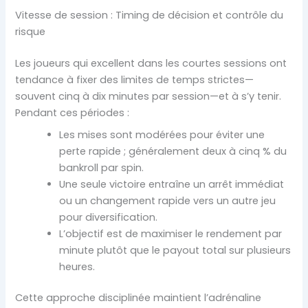
Vitesse de session : Timing de décision et contrôle du
risque
Les joueurs qui excellent dans les courtes sessions ont
tendance à fixer des limites de temps strictes—
souvent cinq à dix minutes par session—et à s’y tenir.
Pendant ces périodes :
Les mises sont modérées pour éviter une
perte rapide ; généralement deux à cinq % du
bankroll par spin.
Une seule victoire entraîne un arrêt immédiat
ou un changement rapide vers un autre jeu
pour diversification.
L’objectif est de maximiser le rendement par
minute plutôt que le payout total sur plusieurs
heures.
Cette approche disciplinée maintient l’adrénaline