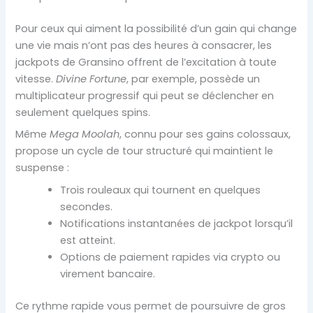
Pour ceux qui aiment la possibilité d’un gain qui change
une vie mais n’ont pas des heures à consacrer, les
jackpots de Gransino offrent de l’excitation à toute
vitesse.
Divine Fortune
, par exemple, possède un
multiplicateur progressif qui peut se déclencher en
seulement quelques spins.
Même
Mega Moolah
, connu pour ses gains colossaux,
propose un cycle de tour structuré qui maintient le
suspense :
Trois rouleaux qui tournent en quelques
secondes.
Notifications instantanées de jackpot lorsqu’il
est atteint.
Options de paiement rapides via crypto ou
virement bancaire.
Ce rythme rapide vous permet de poursuivre de gros