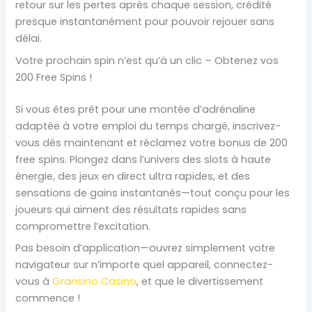
retour sur les pertes après chaque session, crédité
presque instantanément pour pouvoir rejouer sans
délai.
Votre prochain spin n’est qu’à un clic – Obtenez vos
200 Free Spins !
Si vous êtes prêt pour une montée d’adrénaline
adaptée à votre emploi du temps chargé, inscrivez-
vous dès maintenant et réclamez votre bonus de 200
free spins. Plongez dans l’univers des slots à haute
énergie, des jeux en direct ultra rapides, et des
sensations de gains instantanés—tout conçu pour les
joueurs qui aiment des résultats rapides sans
compromettre l’excitation.
Pas besoin d’application—ouvrez simplement votre
navigateur sur n’importe quel appareil, connectez-
vous à
Gransino Casino
, et que le divertissement
commence !