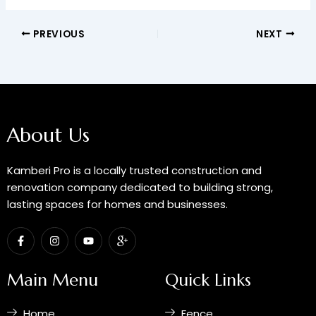
PREVIOUS
NEXT
About Us
Kamberi Pro is a locally trusted construction and
renovation company dedicated to building strong,
lasting spaces for homes and businesses.
F
I
Y
I
a
n
o
c
c
s
u
o
e
t
t
n
b
a
u
-
Main Menu
Quick Links
o
g
b
g
o
r
e
o
k
a
o
Home
Fence