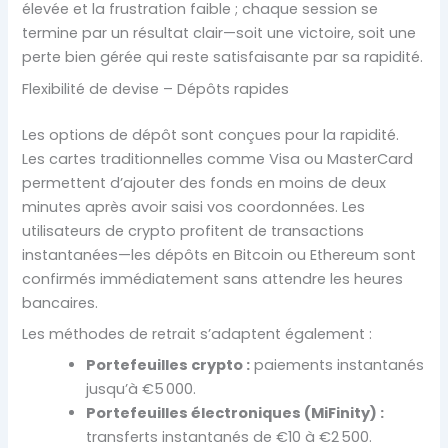
élevée et la frustration faible ; chaque session se
termine par un résultat clair—soit une victoire, soit une
perte bien gérée qui reste satisfaisante par sa rapidité.
Flexibilité de devise – Dépôts rapides
Les options de dépôt sont conçues pour la rapidité.
Les cartes traditionnelles comme Visa ou MasterCard
permettent d’ajouter des fonds en moins de deux
minutes après avoir saisi vos coordonnées. Les
utilisateurs de crypto profitent de transactions
instantanées—les dépôts en Bitcoin ou Ethereum sont
confirmés immédiatement sans attendre les heures
bancaires.
Les méthodes de retrait s’adaptent également :
Portefeuilles crypto :
paiements instantanés
jusqu’à €5 000.
Portefeuilles électroniques (MiFinity) :
transferts instantanés de €10 à €2 500.