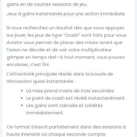
gains en de courtes sessions de jeu.
Jeux à gains instantanés pour une action immédiate
Si vous recherchez un résultat dès que vous appuyez
sur jouer, les jeux de type “Crash” sont faits pour vous.
Aviator
vous permet de placer des mises avant que
l’avion ne décolle et de voir votre multiplicateur
grimper en temps réel—à tout moment, vous pouvez
encaisser, c’est fini.
L’attractivité principale réside dans la boucle de
rétroaction quasi instantanée :
La mise prend moins de trois secondes.
Le point de crash est révélé instantanément.
Les gains sont calculés et crédités
immédiatement.
Ce format s’inscrit parfaitement dans des sessions à
haute intensité où chaque seconde compte.