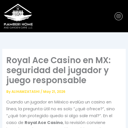
Skip
to
content
Royal Ace Casino en MX:
seguridad del jugador y
juego responsable
By
ALIHAMZATASHI
/
May 21, 2026
Cuando un jugador en México evalúa un casino en
línea, la pregunta útil no es solo “¿qué ofrece?”, sino
“¿qué tan protegido quedo si algo sale mal?”. En el
caso de
Royal Ace Casino
, la revisión conviene