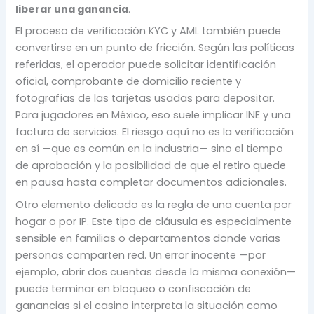
liberar una ganancia
.
El proceso de verificación KYC y AML también puede
convertirse en un punto de fricción. Según las políticas
referidas, el operador puede solicitar identificación
oficial, comprobante de domicilio reciente y
fotografías de las tarjetas usadas para depositar.
Para jugadores en México, eso suele implicar INE y una
factura de servicios. El riesgo aquí no es la verificación
en sí —que es común en la industria— sino el tiempo
de aprobación y la posibilidad de que el retiro quede
en pausa hasta completar documentos adicionales.
Otro elemento delicado es la regla de una cuenta por
hogar o por IP. Este tipo de cláusula es especialmente
sensible en familias o departamentos donde varias
personas comparten red. Un error inocente —por
ejemplo, abrir dos cuentas desde la misma conexión—
puede terminar en bloqueo o confiscación de
ganancias si el casino interpreta la situación como