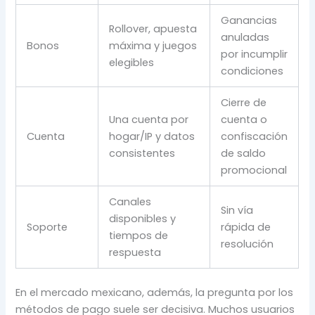
Ganancias
Rollover, apuesta
anuladas
Bonos
máxima y juegos
por incumplir
elegibles
condiciones
Cierre de
Una cuenta por
cuenta o
Cuenta
hogar/IP y datos
confiscación
consistentes
de saldo
promocional
Canales
Sin vía
disponibles y
Soporte
rápida de
tiempos de
resolución
respuesta
En el mercado mexicano, además, la pregunta por los
métodos de pago suele ser decisiva. Muchos usuarios