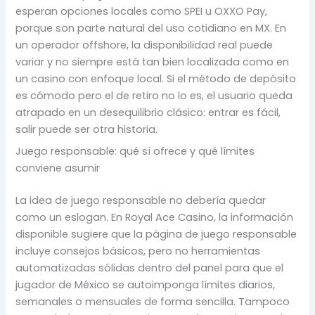
esperan opciones locales como SPEI u OXXO Pay,
porque son parte natural del uso cotidiano en MX. En
un operador offshore, la disponibilidad real puede
variar y no siempre está tan bien localizada como en
un casino con enfoque local. Si el método de depósito
es cómodo pero el de retiro no lo es, el usuario queda
atrapado en un desequilibrio clásico: entrar es fácil,
salir puede ser otra historia.
Juego responsable: qué sí ofrece y qué límites
conviene asumir
La idea de juego responsable no debería quedar
como un eslogan. En Royal Ace Casino, la información
disponible sugiere que la página de juego responsable
incluye consejos básicos, pero no herramientas
automatizadas sólidas dentro del panel para que el
jugador de México se autoimponga límites diarios,
semanales o mensuales de forma sencilla. Tampoco