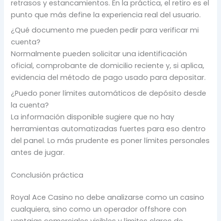
retrasos y estancamientos. En la práctica, el retiro es el
punto que más define la experiencia real del usuario.
¿Qué documento me pueden pedir para verificar mi
cuenta?
Normalmente pueden solicitar una identificación
oficial, comprobante de domicilio reciente y, si aplica,
evidencia del método de pago usado para depositar.
¿Puedo poner límites automáticos de depósito desde
la cuenta?
La información disponible sugiere que no hay
herramientas automatizadas fuertes para eso dentro
del panel. Lo más prudente es poner límites personales
antes de jugar.
Conclusión práctica
Royal Ace Casino no debe analizarse como un casino
cualquiera, sino como un operador offshore con