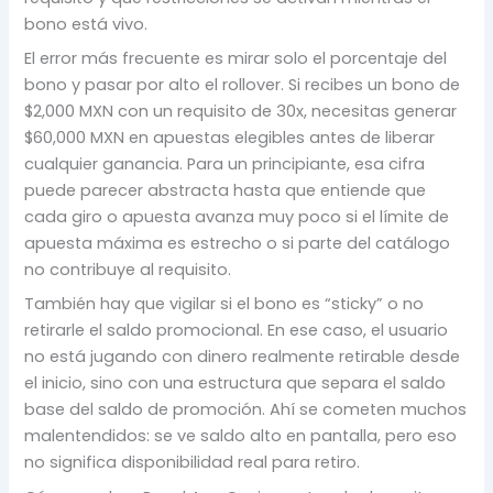
bono está vivo.
El error más frecuente es mirar solo el porcentaje del
bono y pasar por alto el rollover. Si recibes un bono de
$2,000 MXN con un requisito de 30x, necesitas generar
$60,000 MXN en apuestas elegibles antes de liberar
cualquier ganancia. Para un principiante, esa cifra
puede parecer abstracta hasta que entiende que
cada giro o apuesta avanza muy poco si el límite de
apuesta máxima es estrecho o si parte del catálogo
no contribuye al requisito.
También hay que vigilar si el bono es “sticky” o no
retirarle el saldo promocional. En ese caso, el usuario
no está jugando con dinero realmente retirable desde
el inicio, sino con una estructura que separa el saldo
base del saldo de promoción. Ahí se cometen muchos
malentendidos: se ve saldo alto en pantalla, pero eso
no significa disponibilidad real para retiro.