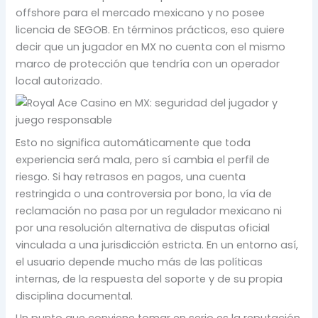
offshore para el mercado mexicano y no posee
licencia de SEGOB. En términos prácticos, eso quiere
decir que un jugador en MX no cuenta con el mismo
marco de protección que tendría con un operador
local autorizado.
Esto no significa automáticamente que toda
experiencia será mala, pero sí cambia el perfil de
riesgo. Si hay retrasos en pagos, una cuenta
restringida o una controversia por bono, la vía de
reclamación no pasa por un regulador mexicano ni
por una resolución alternativa de disputas oficial
vinculada a una jurisdicción estricta. En un entorno así,
el usuario depende mucho más de las políticas
internas, de la respuesta del soporte y de su propia
disciplina documental.
Un punto que conviene tomar en serio es la reputación