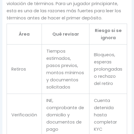
violación de términos. Para un jugador principiante,
esta es una de las razones más fuertes para leer los
términos antes de hacer el primer depósito.
Riesgo si se
Área
Qué revisar
ignora
Tiempos
Bloqueos,
estimados,
esperas
pasos previos,
Retiros
prolongadas
montos mínimos
o rechazo
y documentos
del retiro
solicitados
INE,
Cuenta
comprobante de
detenida
Verificación
domicilio y
hasta
documentos de
completar
pago
KYC