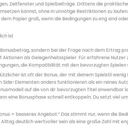
en, Zeitfenster und Spielbeiträge. Drittens die praktisc
 umsetzen kannst, ohne in unnötige Restriktionen zu laufen
f dem Papier groß, wenn die Bedingungen zu eng sind oder
ich ist
 Bonusbetrag, sondern bei der Frage nach dem Ertrag pro
 Aktionen als Gelegenheitsspieler. Für erfahrene Nutzer zä
ingungen, die Kompatibilität mit den bevorzugten Spielen
Nützlicher ist oft der Bonus, der mit deinem Spielstil weni
rten Side-Elementen anders funktionieren als ein reines 
onusmodell auf die von dir bevorzugten Titel anwendbar ist 
nn eine Bonusphase schnell entkoppeln: Du setzt viel um
onus = besseres Angebot.“ Das stimmt nur, wenn die Bedin
 Alltag deutlich wertvoller sein als eine große Zahl mit e