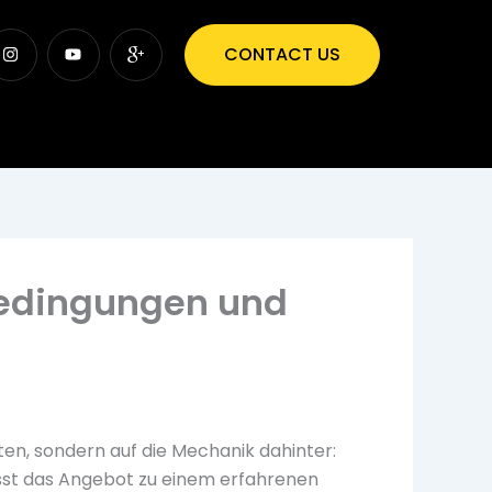
I
Y
I
n
o
c
CONTACT US
s
u
o
t
t
n
a
u
-
g
b
g
r
e
o
a
o
m
g
l
e
-
p
l
u
s
 Bedingungen und
ten, sondern auf die Mechanik dahinter:
sst das Angebot zu einem erfahrenen