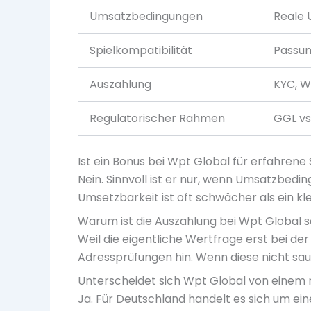
Umsatzbedingungen
Reale 
Spielkompatibilität
Passun
Auszahlung
KYC, W
Regulatorischer Rahmen
GGL vs
Ist ein Bonus bei Wpt Global für erfahrene 
Nein. Sinnvoll ist er nur, wenn Umsatzbed
Umsetzbarkeit ist oft schwächer als ein klei
Warum ist die Auszahlung bei Wpt Global s
Weil die eigentliche Wertfrage erst bei d
Adressprüfungen hin. Wenn diese nicht saub
Unterscheidet sich Wpt Global von einem 
Ja. Für Deutschland handelt es sich um 