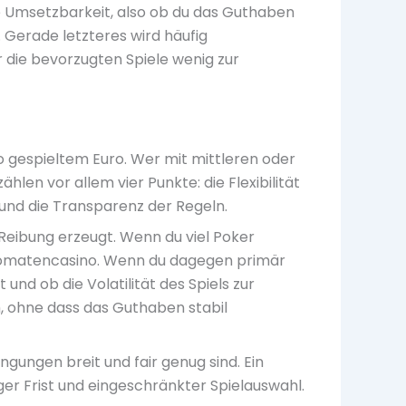
he Umsetzbarkeit, also ob du das Guthaben
. Gerade letzteres wird häufig
 die bevorzugten Spiele wenig zur
 gespieltem Euro. Wer mit mittleren oder
hlen vor allem vier Punkte: die Flexibilität
 und die Transparenz der Regeln.
g Reibung erzeugt. Wenn du viel Poker
Automatencasino. Wenn du dagegen primär
und ob die Volatilität des Spiels zur
, ohne dass das Guthaben stabil
gungen breit und fair genug sind. Ein
nger Frist und eingeschränkter Spielauswahl.