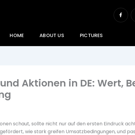
F
a
c
e
b
o
HOME
ABOUT US
PICTURES
o
k
-
f
und Aktionen in DE: Wert,
ung
nen schaut, sollte nicht nur auf den ersten Eindruck ach
efördert, wie stark greifen Umsatzbedingungen, und pa