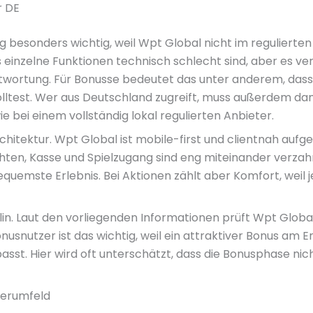
r DE
ung besonders wichtig, weil Wpt Global nicht im regulier
s einzelne Funktionen technisch schlecht sind, aber es v
twortung. Für Bonusse bedeutet das unter anderem, dass
ltest. Wer aus Deutschland zugreift, muss außerdem da
ie bei einem vollständig lokal regulierten Anbieter.
rchitektur. Wpt Global ist mobile-first und clientnah auf
hten, Kasse und Spielzugang sind eng miteinander verzahn
equemste Erlebnis. Bei Aktionen zählt aber Komfort, weil 
iplin. Laut den vorliegenden Informationen prüft Wpt Glob
snutzer ist das wichtig, weil ein attraktiver Bonus am En
st. Hier wird oft unterschätzt, dass die Bonusphase nic
uerumfeld