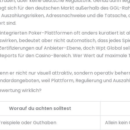
auen, aber keine deutsche Regulatorik. Genau darin liegt
t sich für den deutschen Markt außerhalb des GGL-Rahm
d Auszahlungsrisiken, Adressnachweise und die Tatsache,
t sind.
ntegrierten Poker-Plattformen oft anders kuratiert ist al
uswirken, bedeutet aber nicht automatisch, dass jedes Spi
rtifizierungen auf Anbieter-Ebene, doch Wpt Global sel
ports für den Casino-Bereich. Wer Wert auf maximale Tra
wenn er nicht nur visuell attraktiv, sondern operativ beherr
Standardangeboten, weil Plattform, Regulierung und Ausz
Bewertung wirklich?
Worauf du achten solltest
Freispiele oder Guthaben
Allein kei