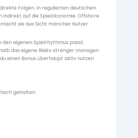
direkte Folgen. In regulierten deutschen
 indirekt auf die Spielökonomie. Offshore
s macht sie aus Sicht mancher Nutzer
in den eigenen Spielrhythmus passt.
shalb das eigene Risiko strenger managen
b du einen Bonus überhaupt aktiv nutzen
tisch gehalten: