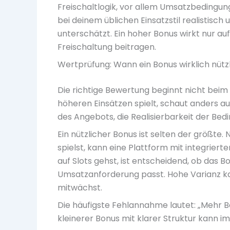
Freischaltlogik, vor allem Umsatzbedingung
bei deinem üblichen Einsatzstil realistisch
unterschätzt. Ein hoher Bonus wirkt nur au
Freischaltung beitragen.
Wertprüfung: Wann ein Bonus wirklich nützl
Die richtige Bewertung beginnt nicht beim
höheren Einsätzen spielt, schaut anders auf
des Angebots, die Realisierbarkeit der Bed
Ein nützlicher Bonus ist selten der größte. 
spielst, kann eine Plattform mit integrie
auf Slots gehst, ist entscheidend, ob das B
Umsatzanforderung passt. Hohe Varianz ka
mitwächst.
Die häufigste Fehlannahme lautet: „Mehr B
kleinerer Bonus mit klarer Struktur kann im