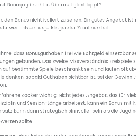
amit Bonusjagd nicht in Übermütigkeit kippt?
 den Bonus nicht isoliert zu sehen. Ein gutes Angebot ist
hr wert als ein vage klingender Zusatzvorteil.
hme, dass Bonusguthaben frei wie Echtgeld einsetzbar sei.
ngungen gebunden. Das zweite Missverständnis: Freispiele 
 auf bestimmte Spiele beschränkt sein und laufen oft über
ele denken, sobald Guthaben sichtbar ist, sei der Gewinn 
ion.
erfahrene Zocker wichtig: Nicht jedes Angebot, das für Vielsp
Disziplin und Session-Länge arbeitest, kann ein Bonus mit 
satz kann dann strategisch sinnvoller sein als die Jagd
werten sollte