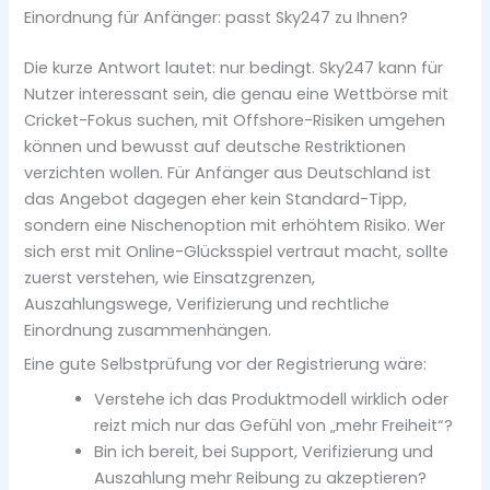
Einordnung für Anfänger: passt Sky247 zu Ihnen?
Die kurze Antwort lautet: nur bedingt. Sky247 kann für
Nutzer interessant sein, die genau eine Wettbörse mit
Cricket-Fokus suchen, mit Offshore-Risiken umgehen
können und bewusst auf deutsche Restriktionen
verzichten wollen. Für Anfänger aus Deutschland ist
das Angebot dagegen eher kein Standard-Tipp,
sondern eine Nischenoption mit erhöhtem Risiko. Wer
sich erst mit Online-Glücksspiel vertraut macht, sollte
zuerst verstehen, wie Einsatzgrenzen,
Auszahlungswege, Verifizierung und rechtliche
Einordnung zusammenhängen.
Eine gute Selbstprüfung vor der Registrierung wäre:
Verstehe ich das Produktmodell wirklich oder
reizt mich nur das Gefühl von „mehr Freiheit“?
Bin ich bereit, bei Support, Verifizierung und
Auszahlung mehr Reibung zu akzeptieren?