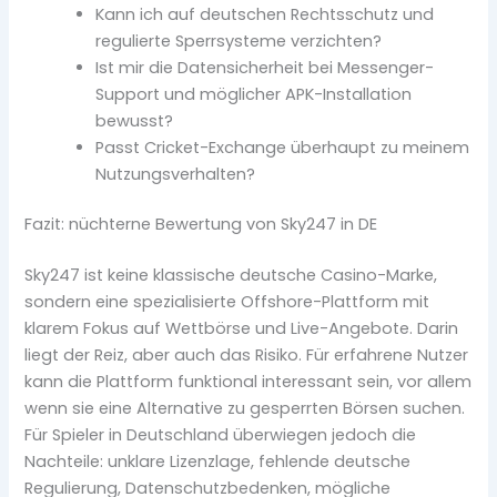
Kann ich auf deutschen Rechtsschutz und
regulierte Sperrsysteme verzichten?
Ist mir die Datensicherheit bei Messenger-
Support und möglicher APK-Installation
bewusst?
Passt Cricket-Exchange überhaupt zu meinem
Nutzungsverhalten?
Fazit: nüchterne Bewertung von Sky247 in DE
Sky247 ist keine klassische deutsche Casino-Marke,
sondern eine spezialisierte Offshore-Plattform mit
klarem Fokus auf Wettbörse und Live-Angebote. Darin
liegt der Reiz, aber auch das Risiko. Für erfahrene Nutzer
kann die Plattform funktional interessant sein, vor allem
wenn sie eine Alternative zu gesperrten Börsen suchen.
Für Spieler in Deutschland überwiegen jedoch die
Nachteile: unklare Lizenzlage, fehlende deutsche
Regulierung, Datenschutzbedenken, mögliche