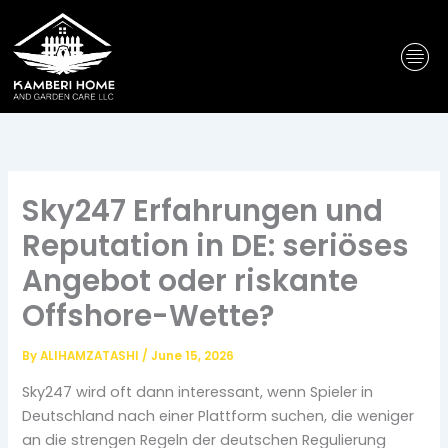
Skip
to
content
Sky247 Erfahrungen und
Reputation in DE: seriöses
Angebot oder riskante
Offshore-Wette?
By
ALIHAMZATASHI
/
June 15, 2026
Sky247 wird oft dann interessant, wenn Spieler in
Deutschland nach einer Plattform suchen, die weniger
an die strengen Regeln der deutschen Regulierung