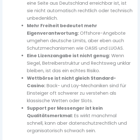
eine Seite aus Deutschland erreichbar ist, ist
sie nicht automatisch rechtlich oder technisch
unbedenklich.
Mehr Freiheit bedeutet mehr
Eigenverantwortung:
Offshore-Angebote
umgehen deutsche Limits, aber eben auch
Schutzmechanismen wie OASIS und LUGAS.
Eine Lizenzangabe ist nicht genug:
Wenn
Siegel, Betreiberstruktur und Rechtsweg unklar
bleiben, ist das ein echtes Risiko.
Wettbörse ist nicht gleich Standard-
Casino:
Back- und Lay-Mechaniken sind für
Einsteiger oft schwerer zu verstehen als
klassische Wetten oder Slots.
Support per Messenger ist kein
Qualitätsmerkmal:
Es wirkt manchmal
schnell, kann aber datenschutzrechtlich und
organisatorisch schwach sein.