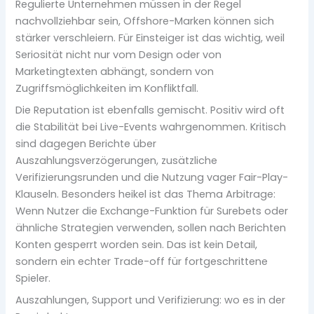
Regulierte Unternehmen müssen in der Regel
nachvollziehbar sein, Offshore-Marken können sich
stärker verschleiern. Für Einsteiger ist das wichtig, weil
Seriosität nicht nur vom Design oder von
Marketingtexten abhängt, sondern von
Zugriffsmöglichkeiten im Konfliktfall.
Die Reputation ist ebenfalls gemischt. Positiv wird oft
die Stabilität bei Live-Events wahrgenommen. Kritisch
sind dagegen Berichte über
Auszahlungsverzögerungen, zusätzliche
Verifizierungsrunden und die Nutzung vager Fair-Play-
Klauseln. Besonders heikel ist das Thema Arbitrage:
Wenn Nutzer die Exchange-Funktion für Surebets oder
ähnliche Strategien verwenden, sollen nach Berichten
Konten gesperrt worden sein. Das ist kein Detail,
sondern ein echter Trade-off für fortgeschrittene
Spieler.
Auszahlungen, Support und Verifizierung: wo es in der